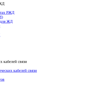
РЖД
ктах РЖД
И)
 для ЖД
е
Д
х кабелей связи
ческих кабелей связи
тов