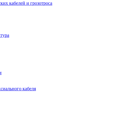
ких кабелей и грозотроса
тура
м
ксиального кабеля