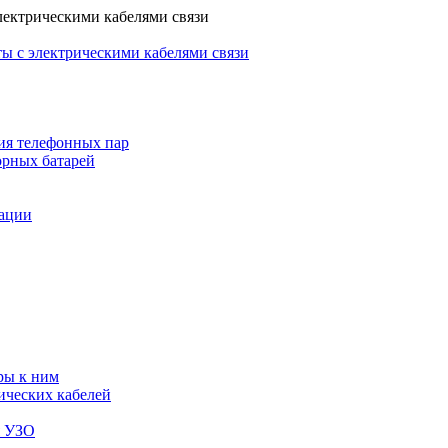
лектрическими кабелями связи
ы с электрическими кабелями связи
ия телефонных пар
орных батарей
зации
ры к ним
ических кабелей
я УЗО