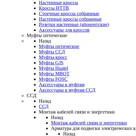
Настенные кроссы
Кроссы HTTB
Стоечные кроссы собранные
Настенные кроссы собранные
Розетки настенные (абонентские)
Аксессуары для кроссов
Муфты оптические
Назад
Муфты оптические
Муфты ССД
Муфты-кросс
Муфты GJS
Муфты Huatel
Муфты МВОТ
Муфты FOSC
Аксессуары к муфтам
Аксессуары к муфтам ССД
ССД
Назад
ССД
Монтаж кабелей связи и энергетики
Назад
Монтаж кабелей связи и энергетики
Арматура для подвески электрических к
Назад