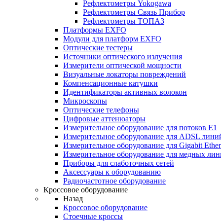
Рефлектометры Yokogawa
Рефлектометры Связь Прибор
Рефлектометры ТОПАЗ
Платформы EXFO
Модули для платформ EXFO
Оптические тестеры
Источники оптического излучения
Измерители оптической мощности
Визуальные локаторы повреждений
Компенсационные катушки
Идентификаторы активных волокон
Микроскопы
Оптические телефоны
Цифровые аттенюаторы
Измерительное оборудование для потоков Е1
Измерительное оборудование для ADSL лини
Измерительное оборудование для Gigabit Ether
Измерительное оборудование для медных ли
Приборы для слаботочных сетей
Аксессуары к оборудованию
Радиочастотное оборудование
Кроссовое оборудование
Назад
Кроссовое оборудование
Стоечные кроссы