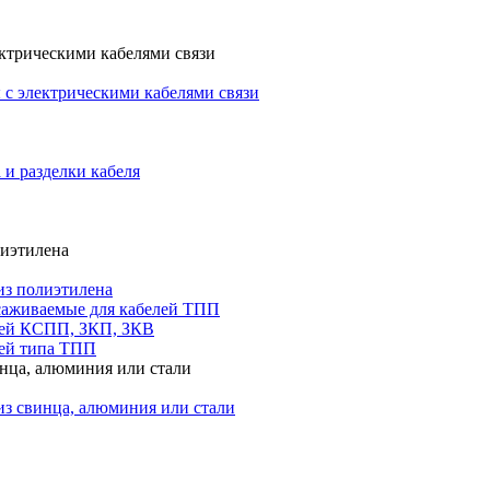
ктрическими кабелями связи
с электрическими кабелями связи
 и разделки кабеля
лиэтилена
из полиэтилена
саживаемые для кабелей ТПП
лей КСПП, ЗКП, ЗКВ
ей типа ТПП
инца, алюминия или стали
из свинца, алюминия или стали