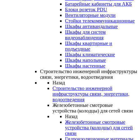
Батарейные кабинеты для АКБ
Блоки розеток PDU
Вентиляторные модули
Стойки телекоммуникационные
Шкафы антивандальные
Шкафы для систем
видеонаблюдения
Шкафы квартирные и
подъездные
Шкафы климатические
Шкафы напольные
Шкафы настенные
Строительство инженерной инфраструктуры
связи, энергетики, водоотведения
Назад
Строительство инженерной
инфраструктуры связи, энергетики,
водоотведения
Железобетонные смотровые
устройства (колодцы) для сетей связи
Назад
Железобетонные смотровые
устройства (колодцы) для сетей
связи
Гидроизоляционные материалы