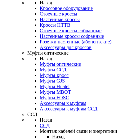
Назад
Кроссовое оборудование
Стоечные кроссы
Настенные кроссы
Кроссы HTTB
Стоечные кроссы собранные
Настенные кроссы собранные
Розетки настенные (абонентские)
Аксессуары для кроссов
Муфты оптические
Назад
Муфты оптические
Муфты ССД
Муфты-кросс
Муфты GJS
Муфты Huatel
Муфты МВОТ
Муфты FOSC
Аксессуары к муфтам
Аксессуары к муфтам ССД
ССД
Назад
ССД
Монтаж кабелей связи и энергетики
Назад