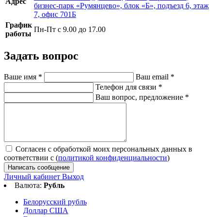
Адрес
бизнес-парк «Румянцево», блок «Б», подъезд 6, этаж
7, офис 701Б
График
Пн-Пт с 9.00 до 17.00
работы
Задать вопрос
Ваше имя
*
Ваш email
*
Телефон для связи
*
Ваш вопрос, предложение
*
Согласен с обработкой моих персональных данных в
соответствии с (
политикой конфиденциальности
)
Написать сообщение
Личный кабинет
Выход
Валюта:
Рубль
Белорусский рубль
Доллар США