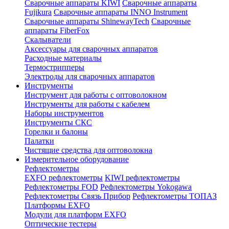
Сварочные аппараты KIWI
Сварочные аппараты
Fujikura
Сварочные аппараты INNO Instrument
Сварочные аппараты ShinewayTech
Cварочные
аппараты FiberFox
Скалыватели
Аксессуары для сварочных аппаратов
Расходные материалы
Термострипперы
Электроды для сварочных аппаратов
Инструменты
Инструмент для работы с оптоволокном
Инструменты для работы с кабелем
Наборы инструментов
Инструменты СКС
Горелки и балоны
Палатки
Чистящие средства для оптоволокна
Измерительное оборудование
Рефлектометры
EXFO рефлектометры
KIWI рефлектометры
Рефлектометры FOD
Рефлектометры Yokogawa
Рефлектометры Связь Прибор
Рефлектометры ТОПАЗ
Платформы EXFO
Модули для платформ EXFO
Оптические тестеры