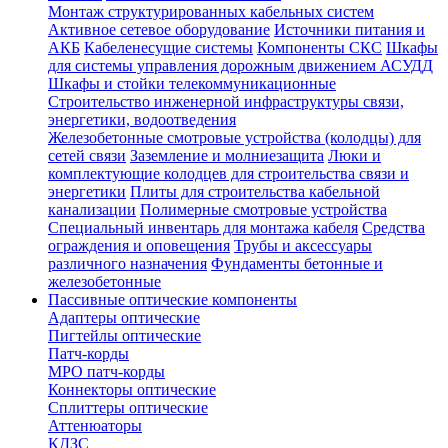
Монтаж структурированных кабельных систем
Активное сетевое оборудование
Источники питания и
АКБ
Кабеленесущие системы
Компоненты СКС
Шкафы
для системы управления дорожным движением АСУДД
Шкафы и стойки телекоммуникационные
Строительство инженерной инфраструктуры связи,
энергетики, водоотведения
Железобетонные смотровые устройства (колодцы) для
сетей связи
Заземление и молниезащита
Люки и
комплектующие колодцев для строительства связи и
энергетики
Плиты для строительства кабельной
канализации
Полимерные смотровые устройства
Специальный инвентарь для монтажа кабеля
Средства
ограждения и оповещения
Трубы и аксессуары
различного назначения
Фундаменты бетонные и
железобетонные
Пассивные оптические компоненты
Адаптеры оптические
Пигтейлы оптические
Патч-корды
MPO патч-корды
Коннекторы оптические
Сплиттеры оптические
Аттенюаторы
КДЗС