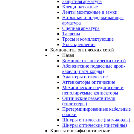
Защитная арматура
Клещи натяжные
Ленты монтажные и замки
Натяжная и поддерживающая
арматура
Сцепная арматура
Талрепы
Тросы и комплектующие
Узлы крепления
Компоненты оптических сетей
Назад
Компоненты оптических сетей
Абонентские подвесные дроп-
кабели (патч-корды)
Адаптеры оптические
Аттенюаторы оптические
Механические соединители и
неполируемые коннекторы
Оптические разветвители
(сплиттеры)
Претерминированные кабельные
сборки
Шнуры оптические (патч-корды)
Шнуры оптические (пигтейлы)
Кроссы и шкафы оптические