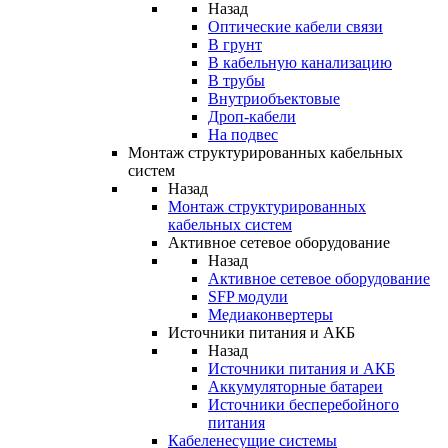
Назад
Оптические кабели связи
В грунт
В кабельную канализацию
В трубы
Внутриобъектовые
Дроп-кабели
На подвес
Монтаж структурированных кабельных
систем
Назад
Монтаж структурированных
кабельных систем
Активное сетевое оборудование
Назад
Активное сетевое оборудование
SFP модули
Медиаконвертеры
Источники питания и АКБ
Назад
Источники питания и АКБ
Аккумуляторные батареи
Источники бесперебойного
питания
Кабеленесущие системы