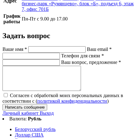
Адрес
бизнес-парк «Румянцево», блок «Б», подъезд 6, этаж
7, офис 701Б
График
Пн-Пт с 9.00 до 17.00
работы
Задать вопрос
Ваше имя
*
Ваш email
*
Телефон для связи
*
Ваш вопрос, предложение
*
Согласен с обработкой моих персональных данных в
соответствии с (
политикой конфиденциальности
)
Написать сообщение
Личный кабинет
Выход
Валюта:
Рубль
Белорусский рубль
Доллар США