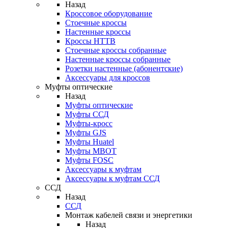
Назад
Кроссовое оборудование
Стоечные кроссы
Настенные кроссы
Кроссы HTTB
Стоечные кроссы собранные
Настенные кроссы собранные
Розетки настенные (абонентские)
Аксессуары для кроссов
Муфты оптические
Назад
Муфты оптические
Муфты ССД
Муфты-кросс
Муфты GJS
Муфты Huatel
Муфты МВОТ
Муфты FOSC
Аксессуары к муфтам
Аксессуары к муфтам ССД
ССД
Назад
ССД
Монтаж кабелей связи и энергетики
Назад