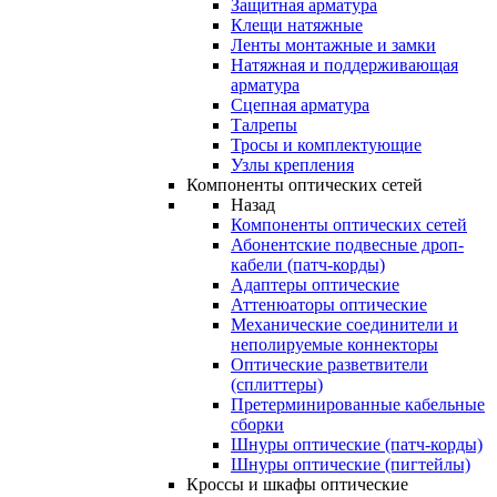
Защитная арматура
Клещи натяжные
Ленты монтажные и замки
Натяжная и поддерживающая
арматура
Сцепная арматура
Талрепы
Тросы и комплектующие
Узлы крепления
Компоненты оптических сетей
Назад
Компоненты оптических сетей
Абонентские подвесные дроп-
кабели (патч-корды)
Адаптеры оптические
Аттенюаторы оптические
Механические соединители и
неполируемые коннекторы
Оптические разветвители
(сплиттеры)
Претерминированные кабельные
сборки
Шнуры оптические (патч-корды)
Шнуры оптические (пигтейлы)
Кроссы и шкафы оптические