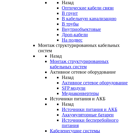
Назад
Оптические кабели связи
В грунт
В кабельную канализацию
В трубы
Внутриобъектовые
Дроп-кабели
На подвес
Монтаж структурированных кабельных
систем
Назад
Монтаж структурированных
кабельных систем
Активное сетевое оборудование
Назад
Активное сетевое оборудование
SFP модули
Медиаконвертеры
Источники питания и АКБ
Назад
Источники питания и АКБ
Аккумуляторные батареи
Источники бесперебойного
питания
Кабеленесущие системы