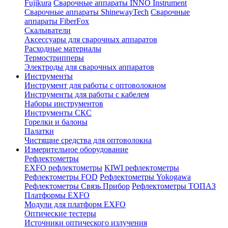
Fujikura
Сварочные аппараты INNO Instrument
Сварочные аппараты ShinewayTech
Cварочные
аппараты FiberFox
Скалыватели
Аксессуары для сварочных аппаратов
Расходные материалы
Термострипперы
Электроды для сварочных аппаратов
Инструменты
Инструмент для работы с оптоволокном
Инструменты для работы с кабелем
Наборы инструментов
Инструменты СКС
Горелки и балоны
Палатки
Чистящие средства для оптоволокна
Измерительное оборудование
Рефлектометры
EXFO рефлектометры
KIWI рефлектометры
Рефлектометры FOD
Рефлектометры Yokogawa
Рефлектометры Связь Прибор
Рефлектометры ТОПАЗ
Платформы EXFO
Модули для платформ EXFO
Оптические тестеры
Источники оптического излучения