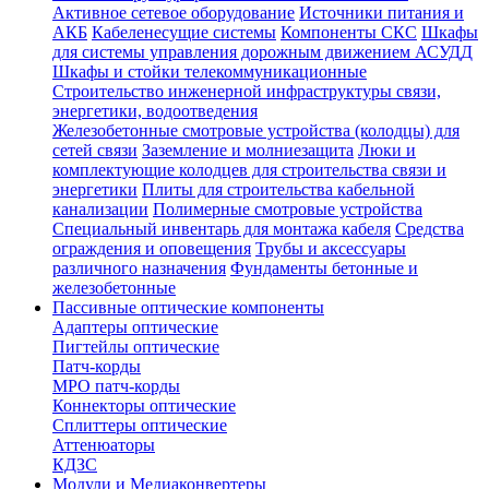
Активное сетевое оборудование
Источники питания и
АКБ
Кабеленесущие системы
Компоненты СКС
Шкафы
для системы управления дорожным движением АСУДД
Шкафы и стойки телекоммуникационные
Строительство инженерной инфраструктуры связи,
энергетики, водоотведения
Железобетонные смотровые устройства (колодцы) для
сетей связи
Заземление и молниезащита
Люки и
комплектующие колодцев для строительства связи и
энергетики
Плиты для строительства кабельной
канализации
Полимерные смотровые устройства
Специальный инвентарь для монтажа кабеля
Средства
ограждения и оповещения
Трубы и аксессуары
различного назначения
Фундаменты бетонные и
железобетонные
Пассивные оптические компоненты
Адаптеры оптические
Пигтейлы оптические
Патч-корды
MPO патч-корды
Коннекторы оптические
Сплиттеры оптические
Аттенюаторы
КДЗС
Модули и Медиаконвертеры