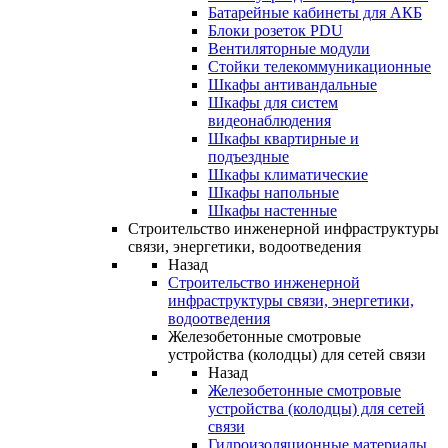
Батарейные кабинеты для АКБ
Блоки розеток PDU
Вентиляторные модули
Стойки телекоммуникационные
Шкафы антивандальные
Шкафы для систем
видеонаблюдения
Шкафы квартирные и
подъездные
Шкафы климатические
Шкафы напольные
Шкафы настенные
Строительство инженерной инфраструктуры
связи, энергетики, водоотведения
Назад
Строительство инженерной
инфраструктуры связи, энергетики,
водоотведения
Железобетонные смотровые
устройства (колодцы) для сетей связи
Назад
Железобетонные смотровые
устройства (колодцы) для сетей
связи
Гидроизоляционные материалы