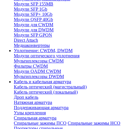
Модули SFP 155MB
Модули SFP 1Gb
Модули SFP+ 10Gb
Модули QSFP 40Gb
Модули для CWDM
Модули для DWDM
Модули SFP GPON
Direct Attach
Медиаконвертеры
Уплотнение: CWDM, DWDM
Модули оптического уплотнения
Мультиплексоры CWDM
Фильтры CWDM
Модули OADM CWDM
Мультиплексоры DWDM
Кабель и кабельная арматура
Кабель оптический (магистральный)
Кабель оптический (локальный)
Дроп кабель
Натяжная арматура
Поддерживающая арматура
Узлы крепления
Спиральная арматура
Спиральные зажимы ПСО
Спиральные зажимы НСО
Протекторы спиральные