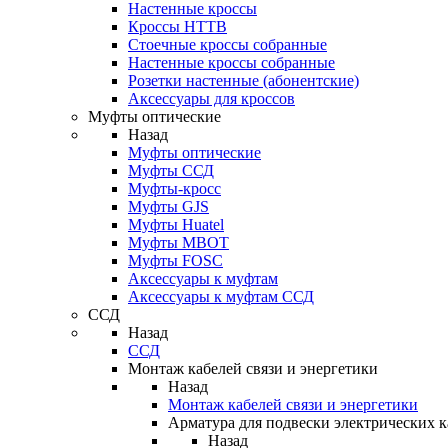
Настенные кроссы
Кроссы HTTB
Стоечные кроссы собранные
Настенные кроссы собранные
Розетки настенные (абонентские)
Аксессуары для кроссов
Муфты оптические
Назад
Муфты оптические
Муфты ССД
Муфты-кросс
Муфты GJS
Муфты Huatel
Муфты МВОТ
Муфты FOSC
Аксессуары к муфтам
Аксессуары к муфтам ССД
ССД
Назад
ССД
Монтаж кабелей связи и энергетики
Назад
Монтаж кабелей связи и энергетики
Арматура для подвески электрических к
Назад