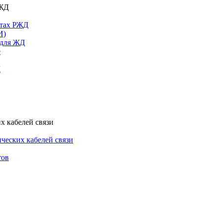
РЖД
ктах РЖД
И)
 для ЖД
е
Д
х кабелей связи
ческих кабелей связи
тов