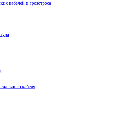
ких кабелей и грозотроса
тура
м
ксиального кабеля