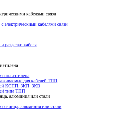
ктрическими кабелями связи
с электрическими кабелями связи
 и разделки кабеля
лиэтилена
из полиэтилена
саживаемые для кабелей ТПП
лей КСПП, ЗКП, ЗКВ
ей типа ТПП
инца, алюминия или стали
из свинца, алюминия или стали