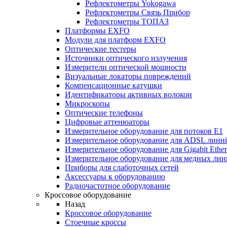
Рефлектометры Yokogawa
Рефлектометры Связь Прибор
Рефлектометры ТОПАЗ
Платформы EXFO
Модули для платформ EXFO
Оптические тестеры
Источники оптического излучения
Измерители оптической мощности
Визуальные локаторы повреждений
Компенсационные катушки
Идентификаторы активных волокон
Микроскопы
Оптические телефоны
Цифровые аттенюаторы
Измерительное оборудование для потоков Е1
Измерительное оборудование для ADSL лини
Измерительное оборудование для Gigabit Ether
Измерительное оборудование для медных ли
Приборы для слаботочных сетей
Аксессуары к оборудованию
Радиочастотное оборудование
Кроссовое оборудование
Назад
Кроссовое оборудование
Стоечные кроссы