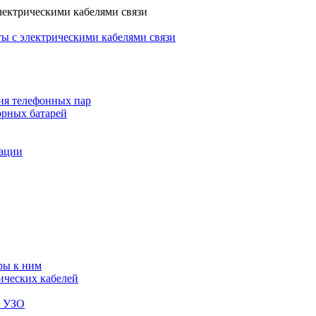
лектрическими кабелями связи
ы с электрическими кабелями связи
ия телефонных пар
орных батарей
зации
ры к ним
ических кабелей
я УЗО