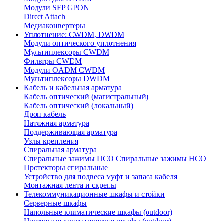
Модули SFP GPON
Direct Attach
Медиаконвертеры
Уплотнение: CWDM, DWDM
Модули оптического уплотнения
Мультиплексоры CWDM
Фильтры CWDM
Модули OADM CWDM
Мультиплексоры DWDM
Кабель и кабельная арматура
Кабель оптический (магистральный)
Кабель оптический (локальный)
Дроп кабель
Натяжная арматура
Поддерживающая арматура
Узлы крепления
Спиральная арматура
Спиральные зажимы ПСО
Спиральные зажимы НСО
Протекторы спиральные
Устройство для подвеса муфт и запаса кабеля
Монтажная лента и скрепы
Телекоммуникационные шкафы и стойки
Серверные шкафы
Напольные климатические шкафы (outdoor)
Настенные климатические шкафы (outdoor)