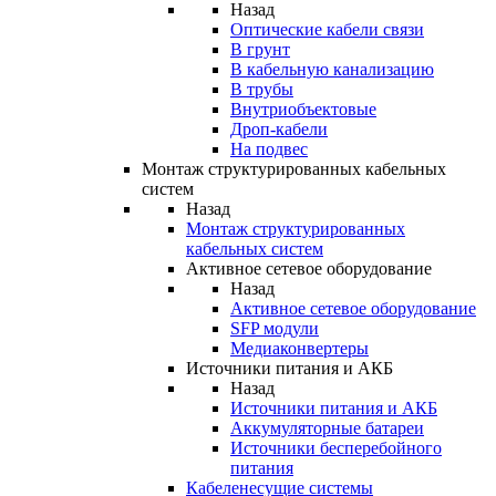
Назад
Оптические кабели связи
В грунт
В кабельную канализацию
В трубы
Внутриобъектовые
Дроп-кабели
На подвес
Монтаж структурированных кабельных
систем
Назад
Монтаж структурированных
кабельных систем
Активное сетевое оборудование
Назад
Активное сетевое оборудование
SFP модули
Медиаконвертеры
Источники питания и АКБ
Назад
Источники питания и АКБ
Аккумуляторные батареи
Источники бесперебойного
питания
Кабеленесущие системы