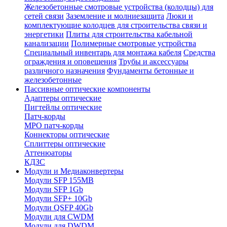
Железобетонные смотровые устройства (колодцы) для
сетей связи
Заземление и молниезащита
Люки и
комплектующие колодцев для строительства связи и
энергетики
Плиты для строительства кабельной
канализации
Полимерные смотровые устройства
Специальный инвентарь для монтажа кабеля
Средства
ограждения и оповещения
Трубы и аксессуары
различного назначения
Фундаменты бетонные и
железобетонные
Пассивные оптические компоненты
Адаптеры оптические
Пигтейлы оптические
Патч-корды
MPO патч-корды
Коннекторы оптические
Сплиттеры оптические
Аттенюаторы
КДЗС
Модули и Медиаконвертеры
Модули SFP 155MB
Модули SFP 1Gb
Модули SFP+ 10Gb
Модули QSFP 40Gb
Модули для CWDM
Модули для DWDM