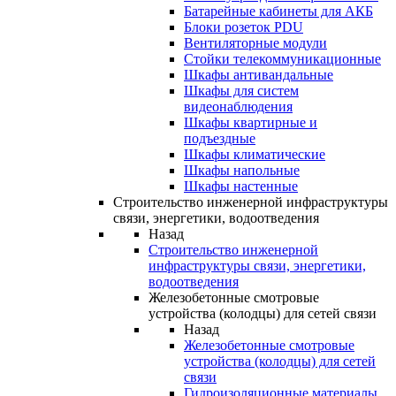
Батарейные кабинеты для АКБ
Блоки розеток PDU
Вентиляторные модули
Стойки телекоммуникационные
Шкафы антивандальные
Шкафы для систем
видеонаблюдения
Шкафы квартирные и
подъездные
Шкафы климатические
Шкафы напольные
Шкафы настенные
Строительство инженерной инфраструктуры
связи, энергетики, водоотведения
Назад
Строительство инженерной
инфраструктуры связи, энергетики,
водоотведения
Железобетонные смотровые
устройства (колодцы) для сетей связи
Назад
Железобетонные смотровые
устройства (колодцы) для сетей
связи
Гидроизоляционные материалы