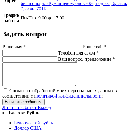
Адрес
бизнес-парк «Румянцево», блок «Б», подъезд 6, этаж
7, офис 701Б
График
Пн-Пт с 9.00 до 17.00
работы
Задать вопрос
Ваше имя
*
Ваш email
*
Телефон для связи
*
Ваш вопрос, предложение
*
Согласен с обработкой моих персональных данных в
соответствии с (
политикой конфиденциальности
)
Написать сообщение
Личный кабинет
Выход
Валюта:
Рубль
Белорусский рубль
Доллар США