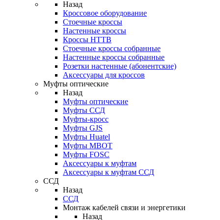
Назад
Кроссовое оборудование
Стоечные кроссы
Настенные кроссы
Кроссы HTTB
Стоечные кроссы собранные
Настенные кроссы собранные
Розетки настенные (абонентские)
Аксессуары для кроссов
Муфты оптические
Назад
Муфты оптические
Муфты ССД
Муфты-кросс
Муфты GJS
Муфты Huatel
Муфты МВОТ
Муфты FOSC
Аксессуары к муфтам
Аксессуары к муфтам ССД
ССД
Назад
ССД
Монтаж кабелей связи и энергетики
Назад