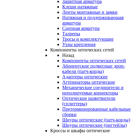
Защитная арматура
Клещи натяжные
Ленты монтажные и замки
Натяжная и поддерживающая
арматура
Сцепная арматура
Талрепы
Тросы и комплектующие
Узлы крепления
Компоненты оптических сетей
Назад
Компоненты оптических сетей
Абонентские подвесные дроп-
кабели (патч-корды)
Адаптеры оптические
Аттенюаторы оптические
Механические соединители и
неполируемые коннекторы
Оптические разветвители
(сплиттеры)
Претерминированные кабельные
сборки
Шнуры оптические (патч-корды)
Шнуры оптические (пигтейлы)
Кроссы и шкафы оптические