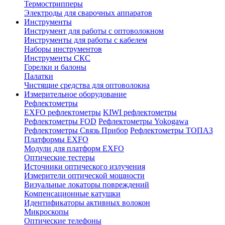
Термострипперы
Электроды для сварочных аппаратов
Инструменты
Инструмент для работы с оптоволокном
Инструменты для работы с кабелем
Наборы инструментов
Инструменты СКС
Горелки и балоны
Палатки
Чистящие средства для оптоволокна
Измерительное оборудование
Рефлектометры
EXFO рефлектометры
KIWI рефлектометры
Рефлектометры FOD
Рефлектометры Yokogawa
Рефлектометры Связь Прибор
Рефлектометры ТОПАЗ
Платформы EXFO
Модули для платформ EXFO
Оптические тестеры
Источники оптического излучения
Измерители оптической мощности
Визуальные локаторы повреждений
Компенсационные катушки
Идентификаторы активных волокон
Микроскопы
Оптические телефоны