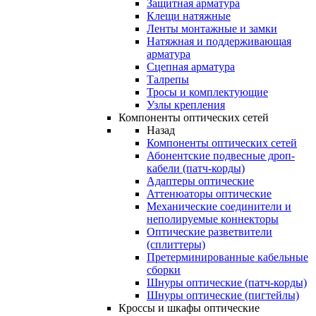
Защитная арматура
Клещи натяжные
Ленты монтажные и замки
Натяжная и поддерживающая
арматура
Сцепная арматура
Талрепы
Тросы и комплектующие
Узлы крепления
Компоненты оптических сетей
Назад
Компоненты оптических сетей
Абонентские подвесные дроп-
кабели (патч-корды)
Адаптеры оптические
Аттенюаторы оптические
Механические соединители и
неполируемые коннекторы
Оптические разветвители
(сплиттеры)
Претерминированные кабельные
сборки
Шнуры оптические (патч-корды)
Шнуры оптические (пигтейлы)
Кроссы и шкафы оптические