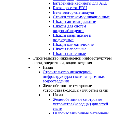
Батарейные кабинеты для АКБ
Блоки розеток PDU
Вентиляторные модули
Стойки телекоммуникационные
Шкафы антивандальные
Шкафы для систем
видеонаблюдения
Шкафы квартирные и
подъездные
Шкафы климатические
Шкафы напольные
Шкафы настенные
Строительство инженерной инфраструктуры
связи, энергетики, водоотведения
Назад
Строительство инженерной
инфраструктуры связи, энергетики,
водоотведения
Железобетонные смотровые
устройства (колодцы) для сетей связи
Назад
Железобетонные смотровые
устройства (колодцы) для сетей
связи
Гидроизоляционные материалы