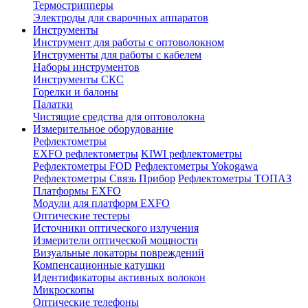
Термострипперы
Электроды для сварочных аппаратов
Инструменты
Инструмент для работы с оптоволокном
Инструменты для работы с кабелем
Наборы инструментов
Инструменты СКС
Горелки и балоны
Палатки
Чистящие средства для оптоволокна
Измерительное оборудование
Рефлектометры
EXFO рефлектометры
KIWI рефлектометры
Рефлектометры FOD
Рефлектометры Yokogawa
Рефлектометры Связь Прибор
Рефлектометры ТОПАЗ
Платформы EXFO
Модули для платформ EXFO
Оптические тестеры
Источники оптического излучения
Измерители оптической мощности
Визуальные локаторы повреждений
Компенсационные катушки
Идентификаторы активных волокон
Микроскопы
Оптические телефоны