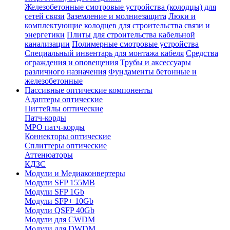
Железобетонные смотровые устройства (колодцы) для
сетей связи
Заземление и молниезащита
Люки и
комплектующие колодцев для строительства связи и
энергетики
Плиты для строительства кабельной
канализации
Полимерные смотровые устройства
Специальный инвентарь для монтажа кабеля
Средства
ограждения и оповещения
Трубы и аксессуары
различного назначения
Фундаменты бетонные и
железобетонные
Пассивные оптические компоненты
Адаптеры оптические
Пигтейлы оптические
Патч-корды
MPO патч-корды
Коннекторы оптические
Сплиттеры оптические
Аттенюаторы
КДЗС
Модули и Медиаконвертеры
Модули SFP 155MB
Модули SFP 1Gb
Модули SFP+ 10Gb
Модули QSFP 40Gb
Модули для CWDM
Модули для DWDM