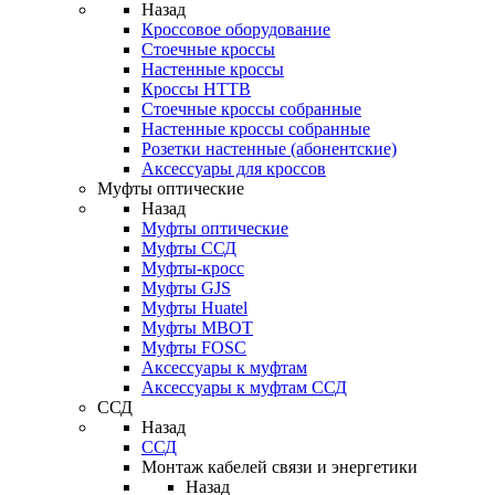
Назад
Кроссовое оборудование
Стоечные кроссы
Настенные кроссы
Кроссы HTTB
Стоечные кроссы собранные
Настенные кроссы собранные
Розетки настенные (абонентские)
Аксессуары для кроссов
Муфты оптические
Назад
Муфты оптические
Муфты ССД
Муфты-кросс
Муфты GJS
Муфты Huatel
Муфты МВОТ
Муфты FOSC
Аксессуары к муфтам
Аксессуары к муфтам ССД
ССД
Назад
ССД
Монтаж кабелей связи и энергетики
Назад