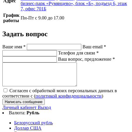
Адрес
бизнес-парк «Румянцево», блок «Б», подъезд 6, этаж
7, офис 701Б
График
Пн-Пт с 9.00 до 17.00
работы
Задать вопрос
Ваше имя
*
Ваш email
*
Телефон для связи
*
Ваш вопрос, предложение
*
Согласен с обработкой моих персональных данных в
соответствии с (
политикой конфиденциальности
)
Написать сообщение
Личный кабинет
Выход
Валюта:
Рубль
Белорусский рубль
Доллар США