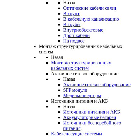
Назад
Оптические кабели связи
В грунт
В кабельную канализацию
В трубы
Внутриобъектовые
Дроп-кабели
На подвес
Монтаж структурированных кабельных
систем
Назад
Монтаж структурированных
кабельных систем
Активное сетевое оборудование
Назад
Активное сетевое оборудование
SFP модули
Медиаконвертеры
Источники питания и АКБ
Назад
Источники питания и АКБ
Аккумуляторные батареи
Источники бесперебойного
питания
Кабеленесущие системы