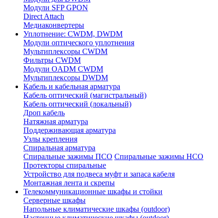
Модули SFP GPON
Direct Attach
Медиаконвертеры
Уплотнение: CWDM, DWDM
Модули оптического уплотнения
Мультиплексоры CWDM
Фильтры CWDM
Модули OADM CWDM
Мультиплексоры DWDM
Кабель и кабельная арматура
Кабель оптический (магистральный)
Кабель оптический (локальный)
Дроп кабель
Натяжная арматура
Поддерживающая арматура
Узлы крепления
Спиральная арматура
Спиральные зажимы ПСО
Спиральные зажимы НСО
Протекторы спиральные
Устройство для подвеса муфт и запаса кабеля
Монтажная лента и скрепы
Телекоммуникационные шкафы и стойки
Серверные шкафы
Напольные климатические шкафы (outdoor)
Настенные климатические шкафы (outdoor)