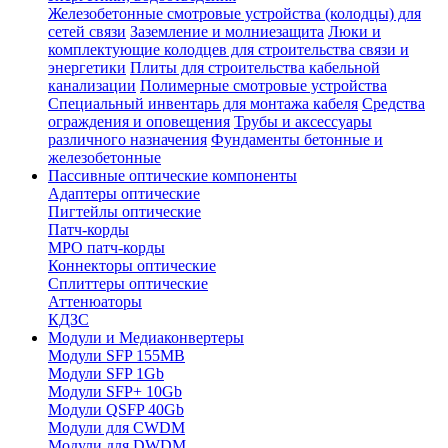
Железобетонные смотровые устройства (колодцы) для
сетей связи
Заземление и молниезащита
Люки и
комплектующие колодцев для строительства связи и
энергетики
Плиты для строительства кабельной
канализации
Полимерные смотровые устройства
Специальный инвентарь для монтажа кабеля
Средства
ограждения и оповещения
Трубы и аксессуары
различного назначения
Фундаменты бетонные и
железобетонные
Пассивные оптические компоненты
Адаптеры оптические
Пигтейлы оптические
Патч-корды
MPO патч-корды
Коннекторы оптические
Сплиттеры оптические
Аттенюаторы
КДЗС
Модули и Медиаконвертеры
Модули SFP 155MB
Модули SFP 1Gb
Модули SFP+ 10Gb
Модули QSFP 40Gb
Модули для CWDM
Модули для DWDM