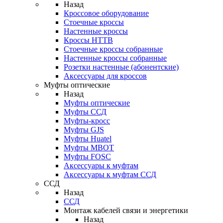
Назад
Кроссовое оборудование
Стоечные кроссы
Настенные кроссы
Кроссы HTTB
Стоечные кроссы собранные
Настенные кроссы собранные
Розетки настенные (абонентские)
Аксессуары для кроссов
Муфты оптические
Назад
Муфты оптические
Муфты ССД
Муфты-кросс
Муфты GJS
Муфты Huatel
Муфты МВОТ
Муфты FOSC
Аксессуары к муфтам
Аксессуары к муфтам ССД
ССД
Назад
ССД
Монтаж кабелей связи и энергетики
Назад