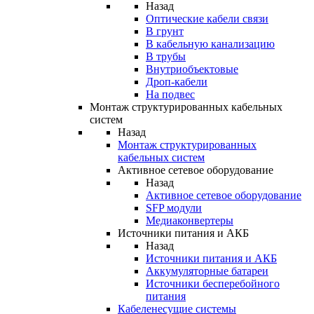
Назад
Оптические кабели связи
В грунт
В кабельную канализацию
В трубы
Внутриобъектовые
Дроп-кабели
На подвес
Монтаж структурированных кабельных
систем
Назад
Монтаж структурированных
кабельных систем
Активное сетевое оборудование
Назад
Активное сетевое оборудование
SFP модули
Медиаконвертеры
Источники питания и АКБ
Назад
Источники питания и АКБ
Аккумуляторные батареи
Источники бесперебойного
питания
Кабеленесущие системы