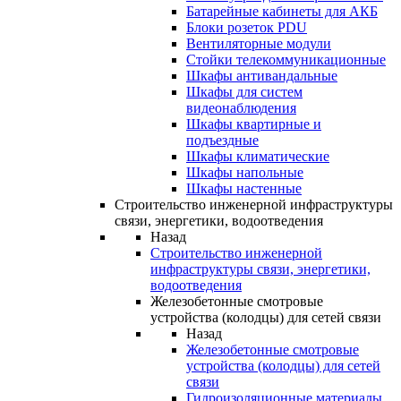
Батарейные кабинеты для АКБ
Блоки розеток PDU
Вентиляторные модули
Стойки телекоммуникационные
Шкафы антивандальные
Шкафы для систем
видеонаблюдения
Шкафы квартирные и
подъездные
Шкафы климатические
Шкафы напольные
Шкафы настенные
Строительство инженерной инфраструктуры
связи, энергетики, водоотведения
Назад
Строительство инженерной
инфраструктуры связи, энергетики,
водоотведения
Железобетонные смотровые
устройства (колодцы) для сетей связи
Назад
Железобетонные смотровые
устройства (колодцы) для сетей
связи
Гидроизоляционные материалы