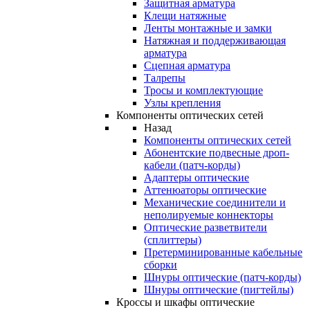
Защитная арматура
Клещи натяжные
Ленты монтажные и замки
Натяжная и поддерживающая
арматура
Сцепная арматура
Талрепы
Тросы и комплектующие
Узлы крепления
Компоненты оптических сетей
Назад
Компоненты оптических сетей
Абонентские подвесные дроп-
кабели (патч-корды)
Адаптеры оптические
Аттенюаторы оптические
Механические соединители и
неполируемые коннекторы
Оптические разветвители
(сплиттеры)
Претерминированные кабельные
сборки
Шнуры оптические (патч-корды)
Шнуры оптические (пигтейлы)
Кроссы и шкафы оптические