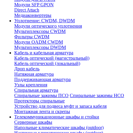
Модули SFP GPON
Direct Attach
Медиаконвертеры
Уплотнение: CWDM, DWDM
Модули оптического уплотнения
Мультиплексоры CWDM
Фильтры CWDM
Модули OADM CWDM
Мультиплексоры DWDM
Кабель и кабельная арматура
Кабель оптический (магистральный)
Кабель оптический (локальный)
Дроп кабель
Натяжная арматура
Поддерживающая арматура
Узлы крепления
Спиральная арматура
Спиральные зажимы ПСО
Спиральные зажимы НСО
Протекторы спиральные
Устройство для подвеса муфт и запаса кабеля
Монтажная лента и скрепы
Телекоммуникационные шкафы и стойки
Серверные шкафы
Напольные климатические шкафы (outdoor)
Настенные климатические шкафы (outdoor)