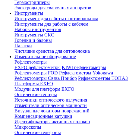
Термострипперы
Электроды для сварочных аппаратов
Инструменты
Инструмент для работы с оптоволокном
Инструменты для работы с кабелем
Наборы инструментов
Инструменты СКС
Горелки и балоны
Палатки
Чистящие средства для оптоволокна
Измерительное оборудование
Рефлектометры
EXFO рефлектометры
KIWI рефлектометры
Рефлектометры FOD
Рефлектометры Yokogawa
Рефлектометры Связь Прибор
Рефлектометры ТОПАЗ
Платформы EXFO
Модули для платформ EXFO
Оптические тестеры
Источники оптического излучения
Измерители оптической мощности
Визуальные локаторы повреждений
Компенсационные катушки
Идентификаторы активных волокон
Микроскопы
Оптические телефоны