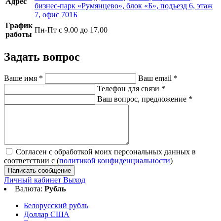
Адрес
бизнес-парк «Румянцево», блок «Б», подъезд 6, этаж
7, офис 701Б
График
Пн-Пт с 9.00 до 17.00
работы
Задать вопрос
Ваше имя
*
Ваш email
*
Телефон для связи
*
Ваш вопрос, предложение
*
Согласен с обработкой моих персональных данных в
соответствии с (
политикой конфиденциальности
)
Написать сообщение
Личный кабинет
Выход
Валюта:
Рубль
Белорусский рубль
Доллар США