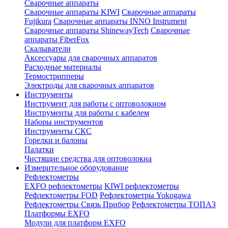
Сварочные аппараты
Сварочные аппараты KIWI
Сварочные аппараты
Fujikura
Сварочные аппараты INNO Instrument
Сварочные аппараты ShinewayTech
Cварочные
аппараты FiberFox
Скалыватели
Аксессуары для сварочных аппаратов
Расходные материалы
Термострипперы
Электроды для сварочных аппаратов
Инструменты
Инструмент для работы с оптоволокном
Инструменты для работы с кабелем
Наборы инструментов
Инструменты СКС
Горелки и балоны
Палатки
Чистящие средства для оптоволокна
Измерительное оборудование
Рефлектометры
EXFO рефлектометры
KIWI рефлектометры
Рефлектометры FOD
Рефлектометры Yokogawa
Рефлектометры Связь Прибор
Рефлектометры ТОПАЗ
Платформы EXFO
Модули для платформ EXFO