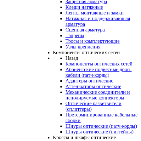
Защитная арматура
Клещи натяжные
Ленты монтажные и замки
Натяжная и поддерживающая
арматура
Сцепная арматура
Талрепы
Тросы и комплектующие
Узлы крепления
Компоненты оптических сетей
Назад
Компоненты оптических сетей
Абонентские подвесные дроп-
кабели (патч-корды)
Адаптеры оптические
Аттенюаторы оптические
Механические соединители и
неполируемые коннекторы
Оптические разветвители
(сплиттеры)
Претерминированные кабельные
сборки
Шнуры оптические (патч-корды)
Шнуры оптические (пигтейлы)
Кроссы и шкафы оптические