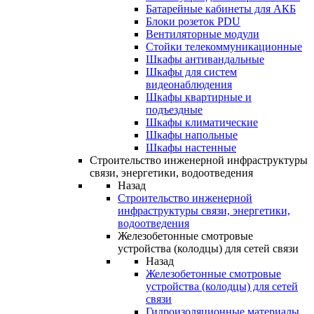
Батарейные кабинеты для АКБ
Блоки розеток PDU
Вентиляторные модули
Стойки телекоммуникационные
Шкафы антивандальные
Шкафы для систем
видеонаблюдения
Шкафы квартирные и
подъездные
Шкафы климатические
Шкафы напольные
Шкафы настенные
Строительство инженерной инфраструктуры
связи, энергетики, водоотведения
Назад
Строительство инженерной
инфраструктуры связи, энергетики,
водоотведения
Железобетонные смотровые
устройства (колодцы) для сетей связи
Назад
Железобетонные смотровые
устройства (колодцы) для сетей
связи
Гидроизоляционные материалы