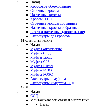
Назад
Кроссовое оборудование
Стоечные кроссы
Настенные кроссы
Кроссы HTTB
Стоечные кроссы собранные
Настенные кроссы собранные
Розетки настенные (абонентские)
Аксессуары для кроссов
Муфты оптические
Назад
Муфты оптические
Муфты ССД
Муфты-кросс
Муфты GJS
Муфты Huatel
Муфты МВОТ
Муфты FOSC
Аксессуары к муфтам
Аксессуары к муфтам ССД
ССД
Назад
ССД
Монтаж кабелей связи и энергетики
Назад