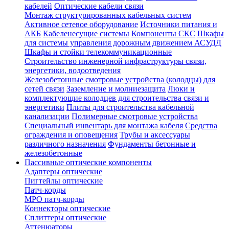
кабелей
Оптические кабели связи
Монтаж структурированных кабельных систем
Активное сетевое оборудование
Источники питания и
АКБ
Кабеленесущие системы
Компоненты СКС
Шкафы
для системы управления дорожным движением АСУДД
Шкафы и стойки телекоммуникационные
Строительство инженерной инфраструктуры связи,
энергетики, водоотведения
Железобетонные смотровые устройства (колодцы) для
сетей связи
Заземление и молниезащита
Люки и
комплектующие колодцев для строительства связи и
энергетики
Плиты для строительства кабельной
канализации
Полимерные смотровые устройства
Специальный инвентарь для монтажа кабеля
Средства
ограждения и оповещения
Трубы и аксессуары
различного назначения
Фундаменты бетонные и
железобетонные
Пассивные оптические компоненты
Адаптеры оптические
Пигтейлы оптические
Патч-корды
MPO патч-корды
Коннекторы оптические
Сплиттеры оптические
Аттенюаторы