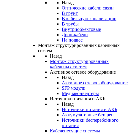
Назад
Оптические кабели связи
В грунт
В кабельную канализацию
В трубы
Внутриобъектовые
Дроп-кабели
На подвес
Монтаж структурированных кабельных
систем
Назад
Монтаж структурированных
кабельных систем
Активное сетевое оборудование
Назад
Активное сетевое оборудование
SFP модули
Медиаконвертеры
Источники питания и АКБ
Назад
Источники питания и АКБ
Аккумуляторные батареи
Источники бесперебойного
питания
Кабеленесущие системы