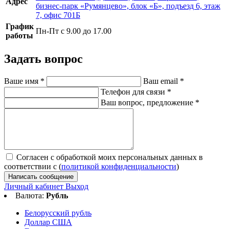
Адрес
бизнес-парк «Румянцево», блок «Б», подъезд 6, этаж
7, офис 701Б
График
Пн-Пт с 9.00 до 17.00
работы
Задать вопрос
Ваше имя
*
Ваш email
*
Телефон для связи
*
Ваш вопрос, предложение
*
Согласен с обработкой моих персональных данных в
соответствии с (
политикой конфиденциальности
)
Написать сообщение
Личный кабинет
Выход
Валюта:
Рубль
Белорусский рубль
Доллар США