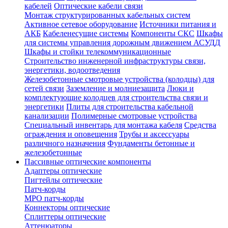
кабелей
Оптические кабели связи
Монтаж структурированных кабельных систем
Активное сетевое оборудование
Источники питания и
АКБ
Кабеленесущие системы
Компоненты СКС
Шкафы
для системы управления дорожным движением АСУДД
Шкафы и стойки телекоммуникационные
Строительство инженерной инфраструктуры связи,
энергетики, водоотведения
Железобетонные смотровые устройства (колодцы) для
сетей связи
Заземление и молниезащита
Люки и
комплектующие колодцев для строительства связи и
энергетики
Плиты для строительства кабельной
канализации
Полимерные смотровые устройства
Специальный инвентарь для монтажа кабеля
Средства
ограждения и оповещения
Трубы и аксессуары
различного назначения
Фундаменты бетонные и
железобетонные
Пассивные оптические компоненты
Адаптеры оптические
Пигтейлы оптические
Патч-корды
MPO патч-корды
Коннекторы оптические
Сплиттеры оптические
Аттенюаторы