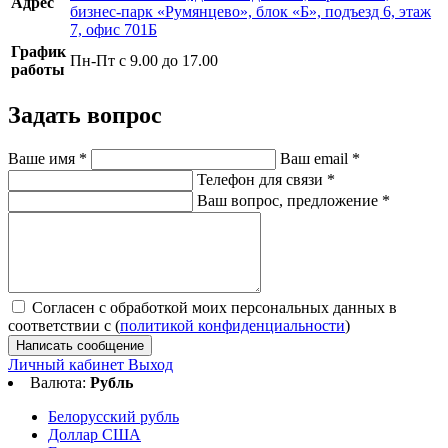
Адрес
бизнес-парк «Румянцево», блок «Б», подъезд 6, этаж
7, офис 701Б
График
Пн-Пт с 9.00 до 17.00
работы
Задать вопрос
Ваше имя
*
Ваш email
*
Телефон для связи
*
Ваш вопрос, предложение
*
Согласен с обработкой моих персональных данных в
соответствии с (
политикой конфиденциальности
)
Написать сообщение
Личный кабинет
Выход
Валюта:
Рубль
Белорусский рубль
Доллар США