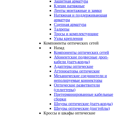
Защитная арматура
Клещи натяжные
Ленты монтажные и замки
Натяжная и поддерживающая
арматура
Сцепная арматура
Талрепы
Тросы и комплектующие
Узлы крепления
Компоненты оптических сетей
Назад
Компоненты оптических сетей
Абонентские подвесные дроп-
кабели (патч-корды)
Адаптеры оптические
Аттенюаторы оптические
Механические соединители и
неполируемые коннекторы
Оптические разветвители
(сплиттеры)
Претерминированные кабельные
сборки
Шнуры оптические (патч-корды)
Шнуры оптические (пигтейлы)
Кроссы и шкафы оптические