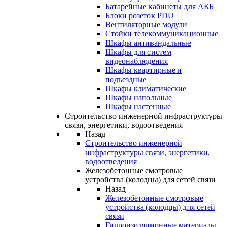
Батарейные кабинеты для АКБ
Блоки розеток PDU
Вентиляторные модули
Стойки телекоммуникационные
Шкафы антивандальные
Шкафы для систем
видеонаблюдения
Шкафы квартирные и
подъездные
Шкафы климатические
Шкафы напольные
Шкафы настенные
Строительство инженерной инфраструктуры
связи, энергетики, водоотведения
Назад
Строительство инженерной
инфраструктуры связи, энергетики,
водоотведения
Железобетонные смотровые
устройства (колодцы) для сетей связи
Назад
Железобетонные смотровые
устройства (колодцы) для сетей
связи
Гидроизоляционные материалы