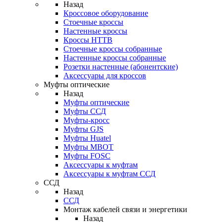
Назад
Кроссовое оборудование
Стоечные кроссы
Настенные кроссы
Кроссы HTTB
Стоечные кроссы собранные
Настенные кроссы собранные
Розетки настенные (абонентские)
Аксессуары для кроссов
Муфты оптические
Назад
Муфты оптические
Муфты ССД
Муфты-кросс
Муфты GJS
Муфты Huatel
Муфты МВОТ
Муфты FOSC
Аксессуары к муфтам
Аксессуары к муфтам ССД
ССД
Назад
ССД
Монтаж кабелей связи и энергетики
Назад