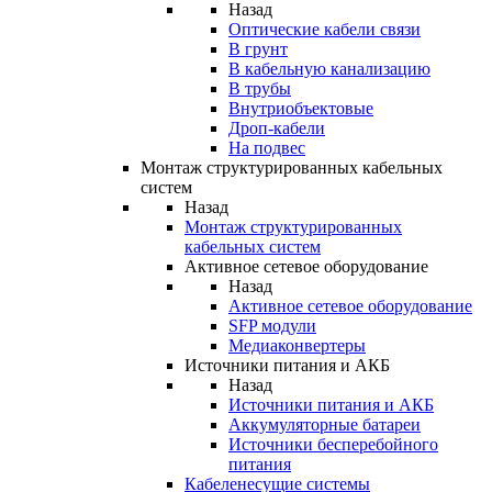
Назад
Оптические кабели связи
В грунт
В кабельную канализацию
В трубы
Внутриобъектовые
Дроп-кабели
На подвес
Монтаж структурированных кабельных
систем
Назад
Монтаж структурированных
кабельных систем
Активное сетевое оборудование
Назад
Активное сетевое оборудование
SFP модули
Медиаконвертеры
Источники питания и АКБ
Назад
Источники питания и АКБ
Аккумуляторные батареи
Источники бесперебойного
питания
Кабеленесущие системы