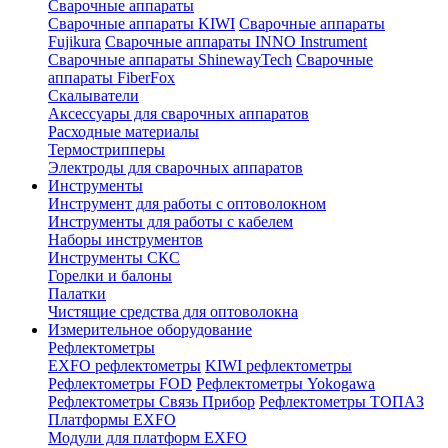
Сварочные аппараты
Сварочные аппараты KIWI
Сварочные аппараты
Fujikura
Сварочные аппараты INNO Instrument
Сварочные аппараты ShinewayTech
Cварочные
аппараты FiberFox
Скалыватели
Аксессуары для сварочных аппаратов
Расходные материалы
Термострипперы
Электроды для сварочных аппаратов
Инструменты
Инструмент для работы с оптоволокном
Инструменты для работы с кабелем
Наборы инструментов
Инструменты СКС
Горелки и балоны
Палатки
Чистящие средства для оптоволокна
Измерительное оборудование
Рефлектометры
EXFO рефлектометры
KIWI рефлектометры
Рефлектометры FOD
Рефлектометры Yokogawa
Рефлектометры Связь Прибор
Рефлектометры ТОПАЗ
Платформы EXFO
Модули для платформ EXFO