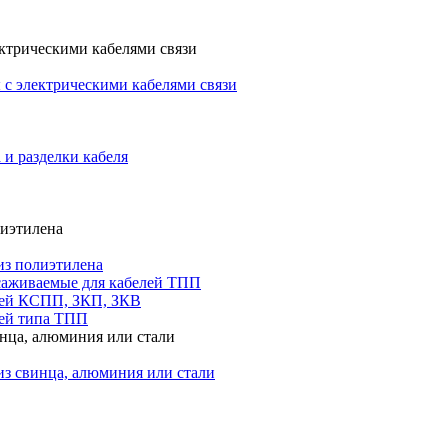
ктрическими кабелями связи
с электрическими кабелями связи
 и разделки кабеля
лиэтилена
из полиэтилена
саживаемые для кабелей ТПП
лей КСПП, ЗКП, ЗКВ
ей типа ТПП
инца, алюминия или стали
из свинца, алюминия или стали