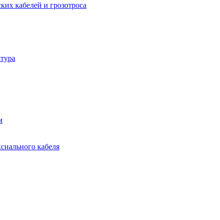
ких кабелей и грозотроса
тура
м
ксиального кабеля