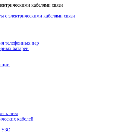
лектрическими кабелями связи
ы с электрическими кабелями связи
ия телефонных пар
орных батарей
зации
ры к ним
ических кабелей
я УЗО