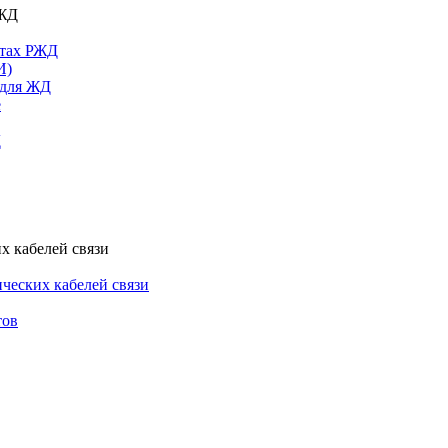
РЖД
ктах РЖД
И)
 для ЖД
е
Д
х кабелей связи
ческих кабелей связи
тов