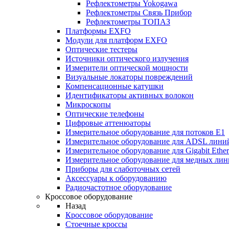
Рефлектометры Yokogawa
Рефлектометры Связь Прибор
Рефлектометры ТОПАЗ
Платформы EXFO
Модули для платформ EXFO
Оптические тестеры
Источники оптического излучения
Измерители оптической мощности
Визуальные локаторы повреждений
Компенсационные катушки
Идентификаторы активных волокон
Микроскопы
Оптические телефоны
Цифровые аттенюаторы
Измерительное оборудование для потоков Е1
Измерительное оборудование для ADSL лини
Измерительное оборудование для Gigabit Ether
Измерительное оборудование для медных ли
Приборы для слаботочных сетей
Аксессуары к оборудованию
Радиочастотное оборудование
Кроссовое оборудование
Назад
Кроссовое оборудование
Стоечные кроссы