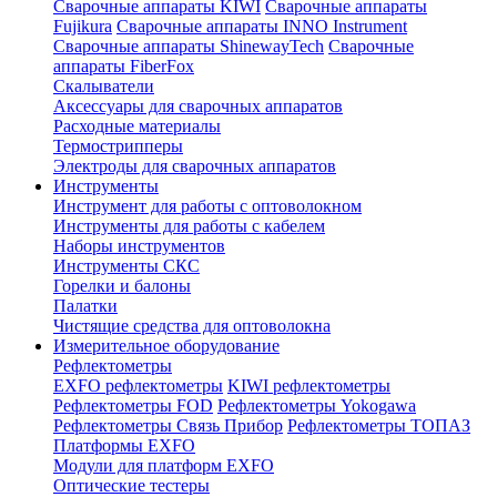
Сварочные аппараты KIWI
Сварочные аппараты
Fujikura
Сварочные аппараты INNO Instrument
Сварочные аппараты ShinewayTech
Cварочные
аппараты FiberFox
Скалыватели
Аксессуары для сварочных аппаратов
Расходные материалы
Термострипперы
Электроды для сварочных аппаратов
Инструменты
Инструмент для работы с оптоволокном
Инструменты для работы с кабелем
Наборы инструментов
Инструменты СКС
Горелки и балоны
Палатки
Чистящие средства для оптоволокна
Измерительное оборудование
Рефлектометры
EXFO рефлектометры
KIWI рефлектометры
Рефлектометры FOD
Рефлектометры Yokogawa
Рефлектометры Связь Прибор
Рефлектометры ТОПАЗ
Платформы EXFO
Модули для платформ EXFO
Оптические тестеры