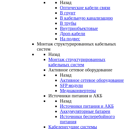
Назад
Оптические кабели связи
В грунт
В кабельную канализацию
В трубы
Внутриобъектовые
Дроп-кабели
На подвес
Монтаж структурированных кабельных
систем
Назад
Монтаж структурированных
кабельных систем
Активное сетевое оборудование
Назад
Активное сетевое оборудование
SFP модули
Медиаконвертеры
Источники питания и АКБ
Назад
Источники питания и АКБ
Аккумуляторные батареи
Источники бесперебойного
питания
Кабеленесущие системы