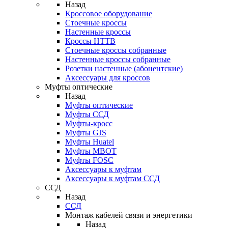
Назад
Кроссовое оборудование
Стоечные кроссы
Настенные кроссы
Кроссы HTTB
Стоечные кроссы собранные
Настенные кроссы собранные
Розетки настенные (абонентские)
Аксессуары для кроссов
Муфты оптические
Назад
Муфты оптические
Муфты ССД
Муфты-кросс
Муфты GJS
Муфты Huatel
Муфты МВОТ
Муфты FOSC
Аксессуары к муфтам
Аксессуары к муфтам ССД
ССД
Назад
ССД
Монтаж кабелей связи и энергетики
Назад