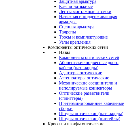
Защитная арматура
Клещи натяжные
Ленты монтажные и замки
Натяжная и поддерживающая
арматура
Сцепная арматура
Талрепы
Тросы и комплектующие
Узлы крепления
Компоненты оптических сетей
Назад
Компоненты оптических сетей
Абонентские подвесные дроп-
кабели (патч-корды)
Адаптеры оптические
Аттенюаторы оптические
Механические соединители и
неполируемые коннекторы
Оптические разветвители
(сплиттеры)
Претерминированные кабельные
сборки
Шнуры оптические (патч-корды)
Шнуры оптические (пигтейлы)
Кроссы и шкафы оптические