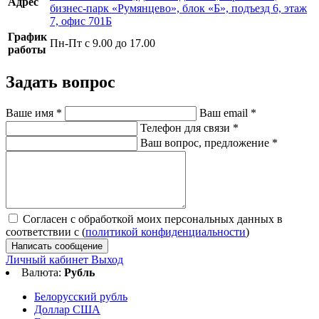
Адрес
бизнес-парк «Румянцево», блок «Б», подъезд 6, этаж
7, офис 701Б
График
Пн-Пт с 9.00 до 17.00
работы
Задать вопрос
Ваше имя
*
Ваш email
*
Телефон для связи
*
Ваш вопрос, предложение
*
Согласен с обработкой моих персональных данных в
соответствии с (
политикой конфиденциальности
)
Написать сообщение
Личный кабинет
Выход
Валюта:
Рубль
Белорусский рубль
Доллар США