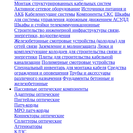
Монтаж структурированных кабельных систем
Активное сетевое оборудование
Источники питания и
АКБ
Кабеленесущие системы
Компоненты СКС
Шкафы
для системы управления дорожным движением АСУДД
Шкафы и стойки телекоммуникационные
Строительство инженерной инфраструктуры связи,
энергетики, водоотведения
Железобетонные смотровые устройства (колодцы) для
сетей связи
Заземление и молниезащита
Люки и
комплектующие колодцев для строительства связи и
энергетики
Плиты для строительства кабельной
канализации
Полимерные смотровые устройства
Специальный инвентарь для монтажа кабеля
Средства
ограждения и оповещения
Трубы и аксессуары
различного назначения
Фундаменты бетонные и
железобетонные
Пассивные оптические компоненты
Адаптеры оптические
Пигтейлы оптические
Патч-корды
MPO патч-корды
Коннекторы оптические
Сплиттеры оптические
Аттенюаторы
КДЗС