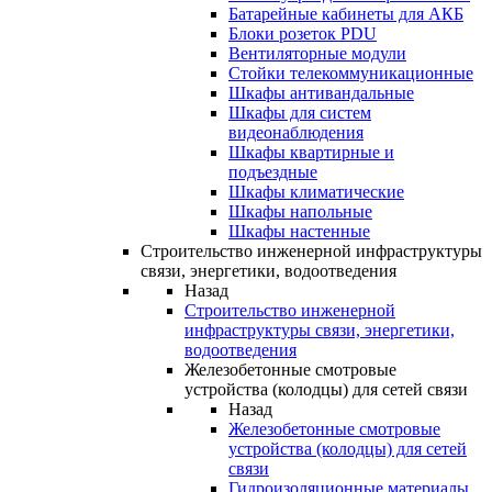
Батарейные кабинеты для АКБ
Блоки розеток PDU
Вентиляторные модули
Стойки телекоммуникационные
Шкафы антивандальные
Шкафы для систем
видеонаблюдения
Шкафы квартирные и
подъездные
Шкафы климатические
Шкафы напольные
Шкафы настенные
Строительство инженерной инфраструктуры
связи, энергетики, водоотведения
Назад
Строительство инженерной
инфраструктуры связи, энергетики,
водоотведения
Железобетонные смотровые
устройства (колодцы) для сетей связи
Назад
Железобетонные смотровые
устройства (колодцы) для сетей
связи
Гидроизоляционные материалы