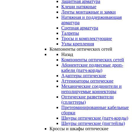
Защитная арматура
Клещи натяжные
Ленты монтажные и замки
Натяжная и поддерживающая
арматура
Сцепная арматура
Талрепы
Тросы и комплектующие
Узлы крепления
Компоненты оптических сетей
Назад
Компоненты оптических сетей
Абонентские подвесные дроп-
кабели (патч-корды)
Адаптеры оптические
Аттенюаторы оптические
Механические соединители и
неполируемые коннекторы
Оптические разветвители
(сплиттеры)
Претерминированные кабельные
сборки
Шнуры оптические (патч-корды)
Шнуры оптические (пигтейлы)
Кроссы и шкафы оптические