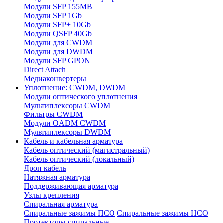
Модули SFP 155MB
Модули SFP 1Gb
Модули SFP+ 10Gb
Модули QSFP 40Gb
Модули для CWDM
Модули для DWDM
Модули SFP GPON
Direct Attach
Медиаконвертеры
Уплотнение: CWDM, DWDM
Модули оптического уплотнения
Мультиплексоры CWDM
Фильтры CWDM
Модули OADM CWDM
Мультиплексоры DWDM
Кабель и кабельная арматура
Кабель оптический (магистральный)
Кабель оптический (локальный)
Дроп кабель
Натяжная арматура
Поддерживающая арматура
Узлы крепления
Спиральная арматура
Спиральные зажимы ПСО
Спиральные зажимы НСО
Протекторы спиральные