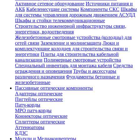
Активное сетевое оборудование
Источники питания и
АКБ
Кабеленесущие системы
Компоненты СКС
Шкафы
для системы управления дорожным движением АСУДД
Шкафы и стойки телекоммуникационные
Строительство инженерной инфраструктуры связи,
энергетики, водоотведения
Железобетонные смотровые устройства (колодцы) для
сетей связи
Заземление и молниезащита
Люки и
комплектующие колодцев для строительства связи и
энергетики
Плиты для строительства кабельной
канализации
Полимерные смотровые устройства
Специальный инвентарь для монтажа кабеля
Средства
ограждения и оповещения
Трубы и аксессуары
различного назначения
Фундаменты бетонные и
железобетонные
Пассивные оптические компоненты
Адаптеры оптические
Пигтейлы оптические
Патч-корды
MPO патч-корды
Коннекторы оптические
Сплиттеры оптические
Аттенюаторы
КДЗС
Модули и Медиаконвертеры