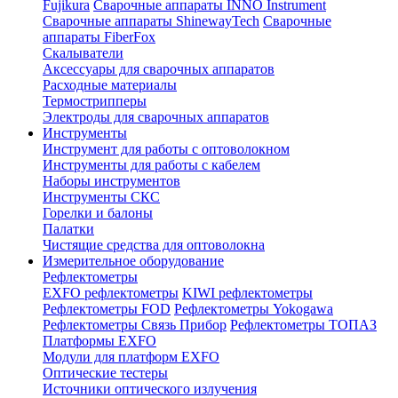
Fujikura
Сварочные аппараты INNO Instrument
Сварочные аппараты ShinewayTech
Cварочные
аппараты FiberFox
Скалыватели
Аксессуары для сварочных аппаратов
Расходные материалы
Термострипперы
Электроды для сварочных аппаратов
Инструменты
Инструмент для работы с оптоволокном
Инструменты для работы с кабелем
Наборы инструментов
Инструменты СКС
Горелки и балоны
Палатки
Чистящие средства для оптоволокна
Измерительное оборудование
Рефлектометры
EXFO рефлектометры
KIWI рефлектометры
Рефлектометры FOD
Рефлектометры Yokogawa
Рефлектометры Связь Прибор
Рефлектометры ТОПАЗ
Платформы EXFO
Модули для платформ EXFO
Оптические тестеры
Источники оптического излучения