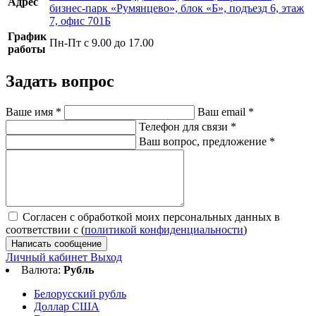
Адрес
бизнес-парк «Румянцево», блок «Б», подъезд 6, этаж
7, офис 701Б
График
Пн-Пт с 9.00 до 17.00
работы
Задать вопрос
Ваше имя
*
Ваш email
*
Телефон для связи
*
Ваш вопрос, предложение
*
Согласен с обработкой моих персональных данных в
соответствии с (
политикой конфиденциальности
)
Написать сообщение
Личный кабинет
Выход
Валюта:
Рубль
Белорусский рубль
Доллар США