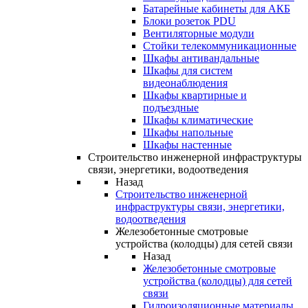
Батарейные кабинеты для АКБ
Блоки розеток PDU
Вентиляторные модули
Стойки телекоммуникационные
Шкафы антивандальные
Шкафы для систем
видеонаблюдения
Шкафы квартирные и
подъездные
Шкафы климатические
Шкафы напольные
Шкафы настенные
Строительство инженерной инфраструктуры
связи, энергетики, водоотведения
Назад
Строительство инженерной
инфраструктуры связи, энергетики,
водоотведения
Железобетонные смотровые
устройства (колодцы) для сетей связи
Назад
Железобетонные смотровые
устройства (колодцы) для сетей
связи
Гидроизоляционные материалы