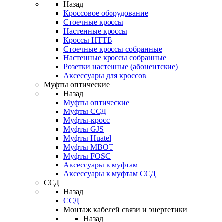
Назад
Кроссовое оборудование
Стоечные кроссы
Настенные кроссы
Кроссы HTTB
Стоечные кроссы собранные
Настенные кроссы собранные
Розетки настенные (абонентские)
Аксессуары для кроссов
Муфты оптические
Назад
Муфты оптические
Муфты ССД
Муфты-кросс
Муфты GJS
Муфты Huatel
Муфты МВОТ
Муфты FOSC
Аксессуары к муфтам
Аксессуары к муфтам ССД
ССД
Назад
ССД
Монтаж кабелей связи и энергетики
Назад