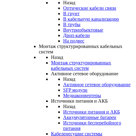
Назад
Оптические кабели связи
В грунт
В кабельную канализацию
В трубы
Внутриобъектовые
Дроп-кабели
На подвес
Монтаж структурированных кабельных
систем
Назад
Монтаж структурированных
кабельных систем
Активное сетевое оборудование
Назад
Активное сетевое оборудование
SFP модули
Медиаконвертеры
Источники питания и АКБ
Назад
Источники питания и АКБ
Аккумуляторные батареи
Источники бесперебойного
питания
Кабеленесущие системы