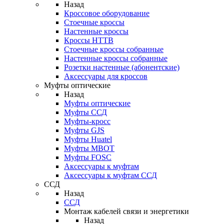
Назад
Кроссовое оборудование
Стоечные кроссы
Настенные кроссы
Кроссы HTTB
Стоечные кроссы собранные
Настенные кроссы собранные
Розетки настенные (абонентские)
Аксессуары для кроссов
Муфты оптические
Назад
Муфты оптические
Муфты ССД
Муфты-кросс
Муфты GJS
Муфты Huatel
Муфты МВОТ
Муфты FOSC
Аксессуары к муфтам
Аксессуары к муфтам ССД
ССД
Назад
ССД
Монтаж кабелей связи и энергетики
Назад