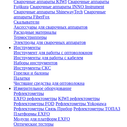
Сварочные аппараты KIWI
Сварочные аппараты
Fujikura
Сварочные аппараты INNO Instrument
Сварочные аппараты ShinewayTech
Cварочные
аппараты FiberFox
Скалыватели
Аксессуары для сварочных аппаратов
Расходные материалы
Термострипперы
Электроды для сварочных аппаратов
Инструменты
Инструмент для работы с оптоволокном
Инструменты для работы с кабелем
Наборы инструментов
Инструменты СКС
Горелки и балоны
Палатки
Чистящие средства для оптоволокна
Измерительное оборудование
Рефлектометры
EXFO рефлектометры
KIWI рефлектометры
Рефлектометры FOD
Рефлектометры Yokogawa
Рефлектометры Связь Прибор
Рефлектометры ТОПАЗ
Платформы EXFO
Модули для платформ EXFO
Оптические тестеры