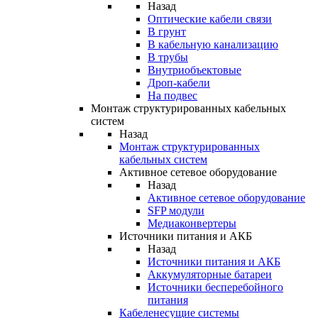
Назад
Оптические кабели связи
В грунт
В кабельную канализацию
В трубы
Внутриобъектовые
Дроп-кабели
На подвес
Монтаж структурированных кабельных
систем
Назад
Монтаж структурированных
кабельных систем
Активное сетевое оборудование
Назад
Активное сетевое оборудование
SFP модули
Медиаконвертеры
Источники питания и АКБ
Назад
Источники питания и АКБ
Аккумуляторные батареи
Источники бесперебойного
питания
Кабеленесущие системы