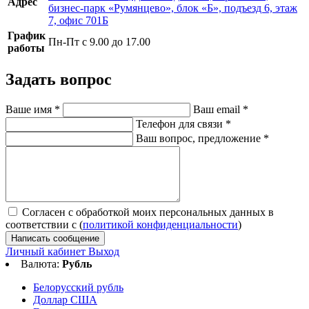
Адрес
бизнес-парк «Румянцево», блок «Б», подъезд 6, этаж
7, офис 701Б
График
Пн-Пт с 9.00 до 17.00
работы
Задать вопрос
Ваше имя
*
Ваш email
*
Телефон для связи
*
Ваш вопрос, предложение
*
Согласен с обработкой моих персональных данных в
соответствии с (
политикой конфиденциальности
)
Написать сообщение
Личный кабинет
Выход
Валюта:
Рубль
Белорусский рубль
Доллар США