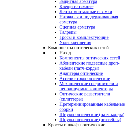
Защитная арматура
Клещи натяжные
Ленты монтажные и замки
Натяжная и поддерживающая
арматура
Сцепная арматура
Талрепы
Тросы и комплектующие
Узлы крепления
Компоненты оптических сетей
Назад
Компоненты оптических сетей
Абонентские подвесные дроп-
кабели (патч-корды)
Адаптеры оптические
Аттенюаторы оптические
Механические соединители и
неполируемые коннекторы
Оптические разветвители
(сплиттеры)
Претерминированные кабельные
сборки
Шнуры оптические (патч-корды)
Шнуры оптические (пигтейлы)
Кроссы и шкафы оптические