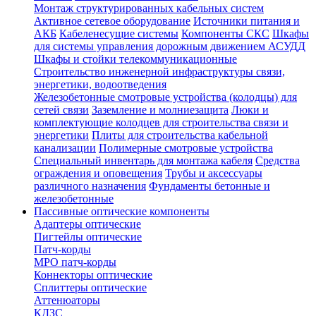
Монтаж структурированных кабельных систем
Активное сетевое оборудование
Источники питания и
АКБ
Кабеленесущие системы
Компоненты СКС
Шкафы
для системы управления дорожным движением АСУДД
Шкафы и стойки телекоммуникационные
Строительство инженерной инфраструктуры связи,
энергетики, водоотведения
Железобетонные смотровые устройства (колодцы) для
сетей связи
Заземление и молниезащита
Люки и
комплектующие колодцев для строительства связи и
энергетики
Плиты для строительства кабельной
канализации
Полимерные смотровые устройства
Специальный инвентарь для монтажа кабеля
Средства
ограждения и оповещения
Трубы и аксессуары
различного назначения
Фундаменты бетонные и
железобетонные
Пассивные оптические компоненты
Адаптеры оптические
Пигтейлы оптические
Патч-корды
MPO патч-корды
Коннекторы оптические
Сплиттеры оптические
Аттенюаторы
КДЗС