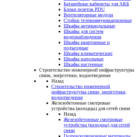
Батарейные кабинеты для АКБ
Блоки розеток PDU
Вентиляторные модули
Стойки телекоммуникационные
Шкафы антивандальные
Шкафы для систем
видеонаблюдения
Шкафы квартирные и
подъездные
Шкафы климатические
Шкафы напольные
Шкафы настенные
Строительство инженерной инфраструктуры
связи, энергетики, водоотведения
Назад
Строительство инженерной
инфраструктуры связи, энергетики,
водоотведения
Железобетонные смотровые
устройства (колодцы) для сетей связи
Назад
Железобетонные смотровые
устройства (колодцы) для сетей
связи
Гидроизоляционные материалы