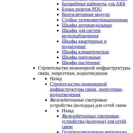
Батарейные кабинеты для АКБ
Блоки розеток PDU
Вентиляторные модули
Стойки телекоммуникационные
Шкафы антивандальные
Шкафы для систем
видеонаблюдения
Шкафы квартирные и
подъездные
Шкафы климатические
Шкафы напольные
Шкафы настенные
Строительство инженерной инфраструктуры
связи, энергетики, водоотведения
Назад
Строительство инженерной
инфраструктуры связи, энергетики,
водоотведения
Железобетонные смотровые
устройства (колодцы) для сетей связи
Назад
Железобетонные смотровые
устройства (колодцы) для сетей
связи
Гидроизоляционные материалы