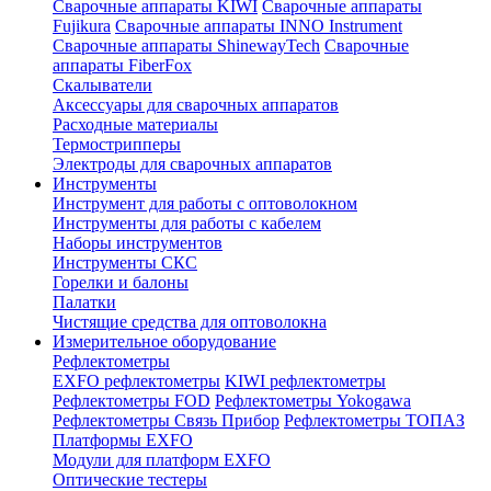
Сварочные аппараты KIWI
Сварочные аппараты
Fujikura
Сварочные аппараты INNO Instrument
Сварочные аппараты ShinewayTech
Cварочные
аппараты FiberFox
Скалыватели
Аксессуары для сварочных аппаратов
Расходные материалы
Термострипперы
Электроды для сварочных аппаратов
Инструменты
Инструмент для работы с оптоволокном
Инструменты для работы с кабелем
Наборы инструментов
Инструменты СКС
Горелки и балоны
Палатки
Чистящие средства для оптоволокна
Измерительное оборудование
Рефлектометры
EXFO рефлектометры
KIWI рефлектометры
Рефлектометры FOD
Рефлектометры Yokogawa
Рефлектометры Связь Прибор
Рефлектометры ТОПАЗ
Платформы EXFO
Модули для платформ EXFO
Оптические тестеры