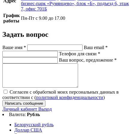
Адрес
бизнес-парк «Румянцево», блок «Б», подъезд 6, этаж
7, офис 701Б
График
Пн-Пт с 9.00 до 17.00
работы
Задать вопрос
Ваше имя
*
Ваш email
*
Телефон для связи
*
Ваш вопрос, предложение
*
Согласен с обработкой моих персональных данных в
соответствии с (
политикой конфиденциальности
)
Написать сообщение
Личный кабинет
Выход
Валюта:
Рубль
Белорусский рубль
Доллар США