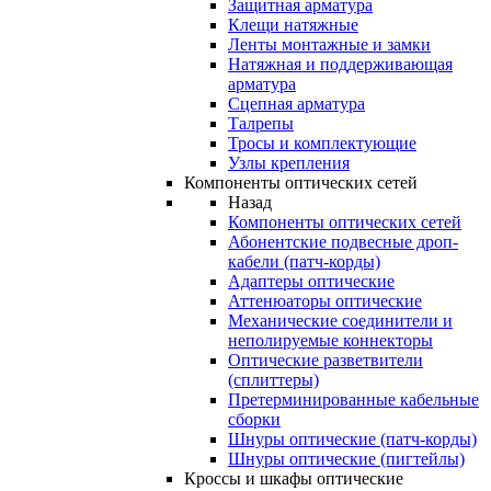
Защитная арматура
Клещи натяжные
Ленты монтажные и замки
Натяжная и поддерживающая
арматура
Сцепная арматура
Талрепы
Тросы и комплектующие
Узлы крепления
Компоненты оптических сетей
Назад
Компоненты оптических сетей
Абонентские подвесные дроп-
кабели (патч-корды)
Адаптеры оптические
Аттенюаторы оптические
Механические соединители и
неполируемые коннекторы
Оптические разветвители
(сплиттеры)
Претерминированные кабельные
сборки
Шнуры оптические (патч-корды)
Шнуры оптические (пигтейлы)
Кроссы и шкафы оптические