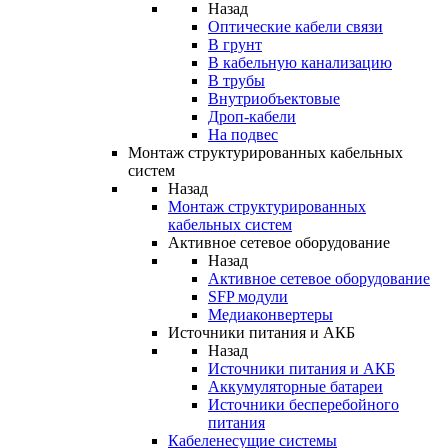
Назад
Оптические кабели связи
В грунт
В кабельную канализацию
В трубы
Внутриобъектовые
Дроп-кабели
На подвес
Монтаж структурированных кабельных
систем
Назад
Монтаж структурированных
кабельных систем
Активное сетевое оборудование
Назад
Активное сетевое оборудование
SFP модули
Медиаконвертеры
Источники питания и АКБ
Назад
Источники питания и АКБ
Аккумуляторные батареи
Источники бесперебойного
питания
Кабеленесущие системы