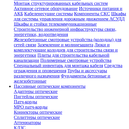
Монтаж структурированных кабельных систем
Активное сетевое оборудование
Источники питания и
АКБ
Кабеленесущие системы
Компоненты СКС
Шкафы
для системы управления дорожным движением АСУДД
Шкафы и стойки телекоммуникационные
Строительство инженерной инфраструктуры связи,
энергетики, водоотведения
Железобетонные смотровые устройства (колодцы) для
сетей связи
Заземление и молниезащита
Люки и
комплектующие колодцев для строительства связи и
энергетики
Плиты для строительства кабельной
канализации
Полимерные смотровые устройства
Специальный инвентарь для монтажа кабеля
Средства
ограждения и оповещения
Трубы и аксессуары
различного назначения
Фундаменты бетонные и
железобетонные
Пассивные оптические компоненты
Адаптеры оптические
Пигтейлы оптические
Патч-корды
MPO патч-корды
Коннекторы оптические
Сплиттеры оптические
Аттенюаторы
КДЗС