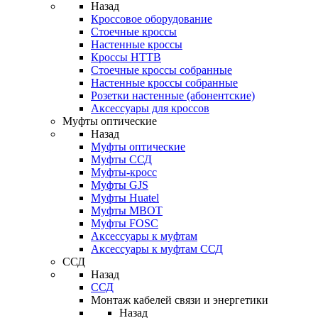
Назад
Кроссовое оборудование
Стоечные кроссы
Настенные кроссы
Кроссы HTTB
Стоечные кроссы собранные
Настенные кроссы собранные
Розетки настенные (абонентские)
Аксессуары для кроссов
Муфты оптические
Назад
Муфты оптические
Муфты ССД
Муфты-кросс
Муфты GJS
Муфты Huatel
Муфты МВОТ
Муфты FOSC
Аксессуары к муфтам
Аксессуары к муфтам ССД
ССД
Назад
ССД
Монтаж кабелей связи и энергетики
Назад