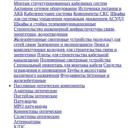
Монтаж структурированных кабельных систем
Активное сетевое оборудование
Источники питания и
АКБ
Кабеленесущие системы
Компоненты СКС
Шкафы
для системы управления дорожным движением АСУДД
Шкафы и стойки телекоммуникационные
Строительство инженерной инфраструктуры связи,
энергетики, водоотведения
Железобетонные смотровые устройства (колодцы) для
сетей связи
Заземление и молниезащита
Люки и
комплектующие колодцев для строительства связи и
энергетики
Плиты для строительства кабельной
канализации
Полимерные смотровые устройства
Специальный инвентарь для монтажа кабеля
Средства
ограждения и оповещения
Трубы и аксессуары
различного назначения
Фундаменты бетонные и
железобетонные
Пассивные оптические компоненты
Адаптеры оптические
Пигтейлы оптические
Патч-корды
MPO патч-корды
Коннекторы оптические
Сплиттеры оптические
Аттенюаторы
КДЗС