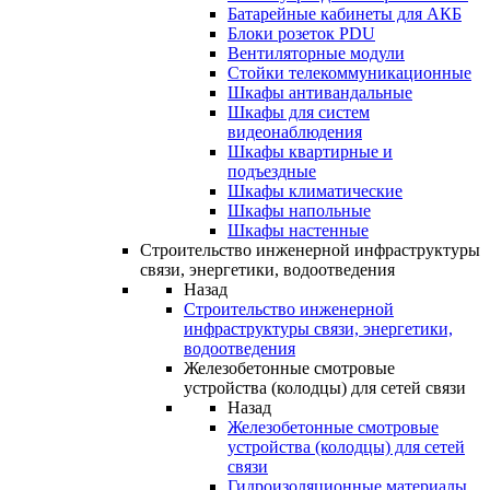
Батарейные кабинеты для АКБ
Блоки розеток PDU
Вентиляторные модули
Стойки телекоммуникационные
Шкафы антивандальные
Шкафы для систем
видеонаблюдения
Шкафы квартирные и
подъездные
Шкафы климатические
Шкафы напольные
Шкафы настенные
Строительство инженерной инфраструктуры
связи, энергетики, водоотведения
Назад
Строительство инженерной
инфраструктуры связи, энергетики,
водоотведения
Железобетонные смотровые
устройства (колодцы) для сетей связи
Назад
Железобетонные смотровые
устройства (колодцы) для сетей
связи
Гидроизоляционные материалы