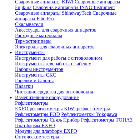
Сварочные аппараты KIWI
Сварочные аппараты
Fujikura
Сварочные аппараты INNO Instrument
Сварочные аппараты ShinewayTech
Cварочные
аппараты FiberFox
Скалыватели
Аксессуары для сварочных аппаратов
Расходные материалы
Термострипперы
Электроды для сварочных аппаратов
Инструменты
Инструмент для работы с оптоволокном
Инструменты для работы с кабелем
Наборы инструментов
Инструменты СКС
Горелки и балоны
Палатки
Чистящие средства для оптоволокна
Измерительное оборудование
Рефлектометры
EXFO рефлектометры
KIWI рефлектометры
Рефлектометры FOD
Рефлектометры Yokogawa
Рефлектометры Связь Прибор
Рефлектометры ТОПАЗ
Платформы EXFO
Модули для платформ EXFO
Оптические тестеры