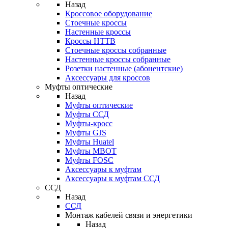
Назад
Кроссовое оборудование
Стоечные кроссы
Настенные кроссы
Кроссы HTTB
Стоечные кроссы собранные
Настенные кроссы собранные
Розетки настенные (абонентские)
Аксессуары для кроссов
Муфты оптические
Назад
Муфты оптические
Муфты ССД
Муфты-кросс
Муфты GJS
Муфты Huatel
Муфты МВОТ
Муфты FOSC
Аксессуары к муфтам
Аксессуары к муфтам ССД
ССД
Назад
ССД
Монтаж кабелей связи и энергетики
Назад