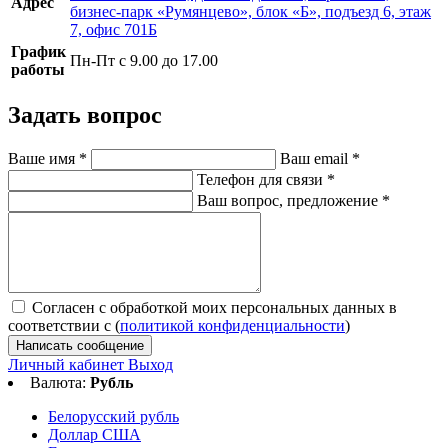
Адрес
бизнес-парк «Румянцево», блок «Б», подъезд 6, этаж
7, офис 701Б
График
Пн-Пт с 9.00 до 17.00
работы
Задать вопрос
Ваше имя
*
Ваш email
*
Телефон для связи
*
Ваш вопрос, предложение
*
Согласен с обработкой моих персональных данных в
соответствии с (
политикой конфиденциальности
)
Написать сообщение
Личный кабинет
Выход
Валюта:
Рубль
Белорусский рубль
Доллар США