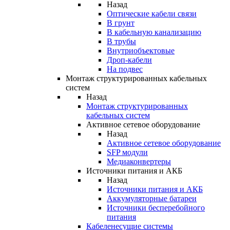
Назад
Оптические кабели связи
В грунт
В кабельную канализацию
В трубы
Внутриобъектовые
Дроп-кабели
На подвес
Монтаж структурированных кабельных
систем
Назад
Монтаж структурированных
кабельных систем
Активное сетевое оборудование
Назад
Активное сетевое оборудование
SFP модули
Медиаконвертеры
Источники питания и АКБ
Назад
Источники питания и АКБ
Аккумуляторные батареи
Источники бесперебойного
питания
Кабеленесущие системы