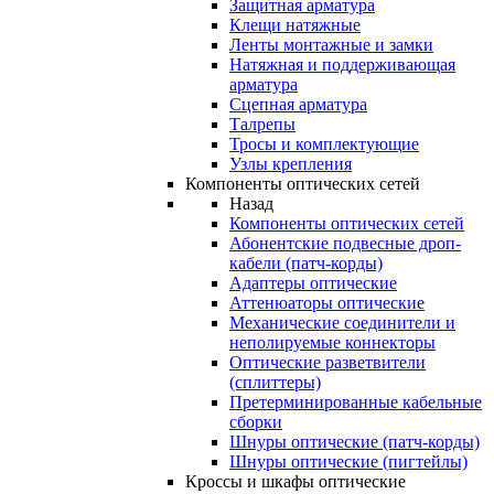
Защитная арматура
Клещи натяжные
Ленты монтажные и замки
Натяжная и поддерживающая
арматура
Сцепная арматура
Талрепы
Тросы и комплектующие
Узлы крепления
Компоненты оптических сетей
Назад
Компоненты оптических сетей
Абонентские подвесные дроп-
кабели (патч-корды)
Адаптеры оптические
Аттенюаторы оптические
Механические соединители и
неполируемые коннекторы
Оптические разветвители
(сплиттеры)
Претерминированные кабельные
сборки
Шнуры оптические (патч-корды)
Шнуры оптические (пигтейлы)
Кроссы и шкафы оптические