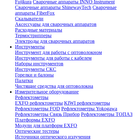
Fujikura
Сварочные аппараты INNO Instrument
Сварочные аппараты ShinewayTech
Cварочные
аппараты FiberFox
Скалыватели
Аксессуары для сварочных аппаратов
Расходные материалы
Термострипперы
Электроды для сварочных аппаратов
Инструменты
Инструмент для работы с оптоволокном
Инструменты для работы с кабелем
Наборы инструментов
Инструменты СКС
Горелки и балоны
Палатки
Чистящие средства для оптоволокна
Измерительное оборудование
Рефлектометры
EXFO рефлектометры
KIWI рефлектометры
Рефлектометры FOD
Рефлектометры Yokogawa
Рефлектометры Связь Прибор
Рефлектометры ТОПАЗ
Платформы EXFO
Модули для платформ EXFO
Оптические тестеры
Источники оптического излучения