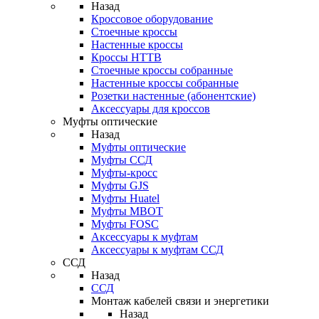
Назад
Кроссовое оборудование
Стоечные кроссы
Настенные кроссы
Кроссы HTTB
Стоечные кроссы собранные
Настенные кроссы собранные
Розетки настенные (абонентские)
Аксессуары для кроссов
Муфты оптические
Назад
Муфты оптические
Муфты ССД
Муфты-кросс
Муфты GJS
Муфты Huatel
Муфты МВОТ
Муфты FOSC
Аксессуары к муфтам
Аксессуары к муфтам ССД
ССД
Назад
ССД
Монтаж кабелей связи и энергетики
Назад