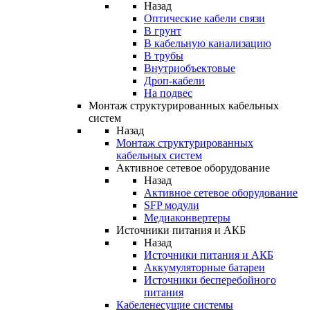
Назад
Оптические кабели связи
В грунт
В кабельную канализацию
В трубы
Внутриобъектовые
Дроп-кабели
На подвес
Монтаж структурированных кабельных
систем
Назад
Монтаж структурированных
кабельных систем
Активное сетевое оборудование
Назад
Активное сетевое оборудование
SFP модули
Медиаконвертеры
Источники питания и АКБ
Назад
Источники питания и АКБ
Аккумуляторные батареи
Источники бесперебойного
питания
Кабеленесущие системы