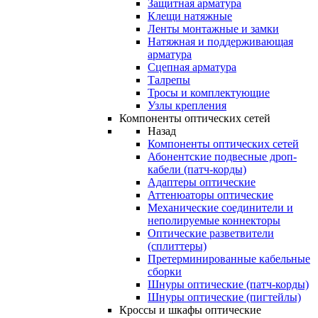
Защитная арматура
Клещи натяжные
Ленты монтажные и замки
Натяжная и поддерживающая
арматура
Сцепная арматура
Талрепы
Тросы и комплектующие
Узлы крепления
Компоненты оптических сетей
Назад
Компоненты оптических сетей
Абонентские подвесные дроп-
кабели (патч-корды)
Адаптеры оптические
Аттенюаторы оптические
Механические соединители и
неполируемые коннекторы
Оптические разветвители
(сплиттеры)
Претерминированные кабельные
сборки
Шнуры оптические (патч-корды)
Шнуры оптические (пигтейлы)
Кроссы и шкафы оптические