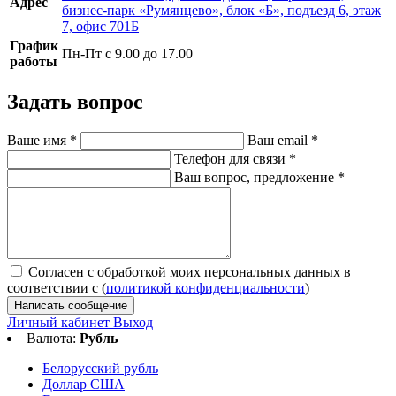
Адрес
бизнес-парк «Румянцево», блок «Б», подъезд 6, этаж
7, офис 701Б
График
Пн-Пт с 9.00 до 17.00
работы
Задать вопрос
Ваше имя
*
Ваш email
*
Телефон для связи
*
Ваш вопрос, предложение
*
Согласен с обработкой моих персональных данных в
соответствии с (
политикой конфиденциальности
)
Написать сообщение
Личный кабинет
Выход
Валюта:
Рубль
Белорусский рубль
Доллар США