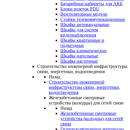
Батарейные кабинеты для АКБ
Блоки розеток PDU
Вентиляторные модули
Стойки телекоммуникационные
Шкафы антивандальные
Шкафы для систем
видеонаблюдения
Шкафы квартирные и
подъездные
Шкафы климатические
Шкафы напольные
Шкафы настенные
Строительство инженерной инфраструктуры
связи, энергетики, водоотведения
Назад
Строительство инженерной
инфраструктуры связи, энергетики,
водоотведения
Железобетонные смотровые
устройства (колодцы) для сетей связи
Назад
Железобетонные смотровые
устройства (колодцы) для сетей
связи
Гидроизоляционные материалы