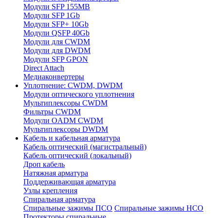
Модули SFP 155MB
Модули SFP 1Gb
Модули SFP+ 10Gb
Модули QSFP 40Gb
Модули для CWDM
Модули для DWDM
Модули SFP GPON
Direct Attach
Медиаконвертеры
Уплотнение: CWDM, DWDM
Модули оптического уплотнения
Мультиплексоры CWDM
Фильтры CWDM
Модули OADM CWDM
Мультиплексоры DWDM
Кабель и кабельная арматура
Кабель оптический (магистральный)
Кабель оптический (локальный)
Дроп кабель
Натяжная арматура
Поддерживающая арматура
Узлы крепления
Спиральная арматура
Спиральные зажимы ПСО
Спиральные зажимы НСО
Протекторы спиральные