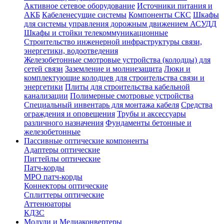
Активное сетевое оборудование
Источники питания и
АКБ
Кабеленесущие системы
Компоненты СКС
Шкафы
для системы управления дорожным движением АСУДД
Шкафы и стойки телекоммуникационные
Строительство инженерной инфраструктуры связи,
энергетики, водоотведения
Железобетонные смотровые устройства (колодцы) для
сетей связи
Заземление и молниезащита
Люки и
комплектующие колодцев для строительства связи и
энергетики
Плиты для строительства кабельной
канализации
Полимерные смотровые устройства
Специальный инвентарь для монтажа кабеля
Средства
ограждения и оповещения
Трубы и аксессуары
различного назначения
Фундаменты бетонные и
железобетонные
Пассивные оптические компоненты
Адаптеры оптические
Пигтейлы оптические
Патч-корды
MPO патч-корды
Коннекторы оптические
Сплиттеры оптические
Аттенюаторы
КДЗС
Модули и Медиаконвертеры