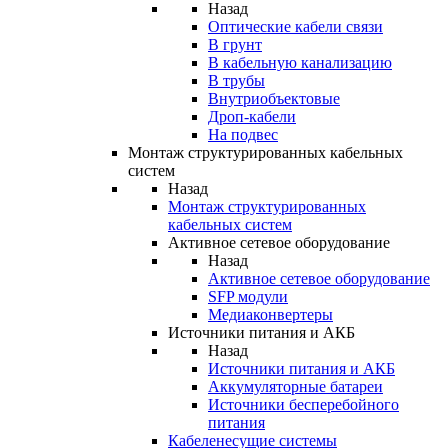
Назад
Оптические кабели связи
В грунт
В кабельную канализацию
В трубы
Внутриобъектовые
Дроп-кабели
На подвес
Монтаж структурированных кабельных
систем
Назад
Монтаж структурированных
кабельных систем
Активное сетевое оборудование
Назад
Активное сетевое оборудование
SFP модули
Медиаконвертеры
Источники питания и АКБ
Назад
Источники питания и АКБ
Аккумуляторные батареи
Источники бесперебойного
питания
Кабеленесущие системы