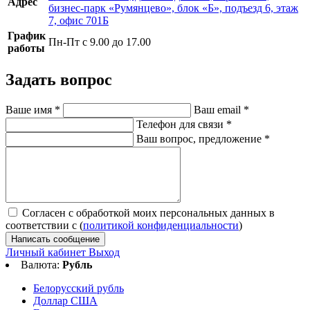
Адрес
бизнес-парк «Румянцево», блок «Б», подъезд 6, этаж
7, офис 701Б
График
Пн-Пт с 9.00 до 17.00
работы
Задать вопрос
Ваше имя
*
Ваш email
*
Телефон для связи
*
Ваш вопрос, предложение
*
Согласен с обработкой моих персональных данных в
соответствии с (
политикой конфиденциальности
)
Написать сообщение
Личный кабинет
Выход
Валюта:
Рубль
Белорусский рубль
Доллар США