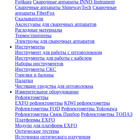
Fujikura
Сварочные аппараты INNO Instrument
Сварочные аппараты ShinewayTech
Cварочные
аппараты FiberFox
Скалыватели
Аксессуары для сварочных аппаратов
Расходные материалы
Термострипперы
Электроды для сварочных аппаратов
Инструменты
Инструмент для работы с оптоволокном
Инструменты для работы с кабелем
Наборы инструментов
Инструменты СКС
Горелки и балоны
Палатки
Чистящие средства для оптоволокна
Измерительное оборудование
Рефлектометры
EXFO рефлектометры
KIWI рефлектометры
Рефлектометры FOD
Рефлектометры Yokogawa
Рефлектометры Связь Прибор
Рефлектометры ТОПАЗ
Платформы EXFO
Модули для платформ EXFO
Оптические тестеры
Источники оптического излучения