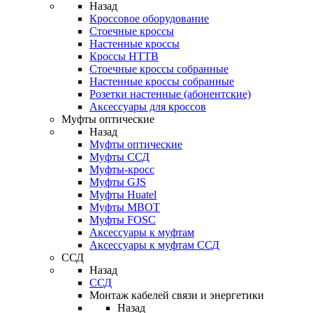
Назад
Кроссовое оборудование
Стоечные кроссы
Настенные кроссы
Кроссы HTTB
Стоечные кроссы собранные
Настенные кроссы собранные
Розетки настенные (абонентские)
Аксессуары для кроссов
Муфты оптические
Назад
Муфты оптические
Муфты ССД
Муфты-кросс
Муфты GJS
Муфты Huatel
Муфты МВОТ
Муфты FOSC
Аксессуары к муфтам
Аксессуары к муфтам ССД
ССД
Назад
ССД
Монтаж кабелей связи и энергетики
Назад