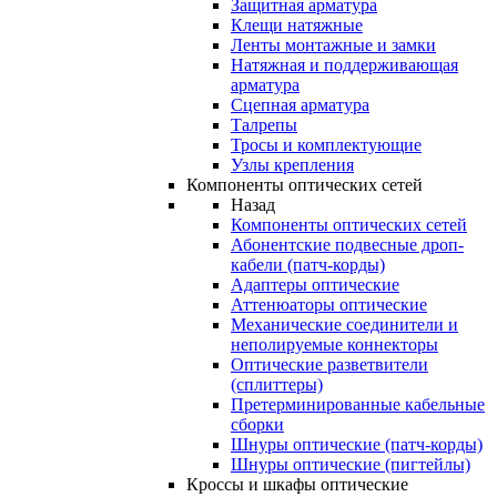
Защитная арматура
Клещи натяжные
Ленты монтажные и замки
Натяжная и поддерживающая
арматура
Сцепная арматура
Талрепы
Тросы и комплектующие
Узлы крепления
Компоненты оптических сетей
Назад
Компоненты оптических сетей
Абонентские подвесные дроп-
кабели (патч-корды)
Адаптеры оптические
Аттенюаторы оптические
Механические соединители и
неполируемые коннекторы
Оптические разветвители
(сплиттеры)
Претерминированные кабельные
сборки
Шнуры оптические (патч-корды)
Шнуры оптические (пигтейлы)
Кроссы и шкафы оптические