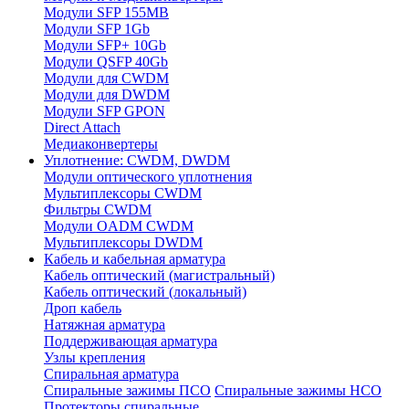
Модули SFP 155MB
Модули SFP 1Gb
Модули SFP+ 10Gb
Модули QSFP 40Gb
Модули для CWDM
Модули для DWDM
Модули SFP GPON
Direct Attach
Медиаконвертеры
Уплотнение: CWDM, DWDM
Модули оптического уплотнения
Мультиплексоры CWDM
Фильтры CWDM
Модули OADM CWDM
Мультиплексоры DWDM
Кабель и кабельная арматура
Кабель оптический (магистральный)
Кабель оптический (локальный)
Дроп кабель
Натяжная арматура
Поддерживающая арматура
Узлы крепления
Спиральная арматура
Спиральные зажимы ПСО
Спиральные зажимы НСО
Протекторы спиральные