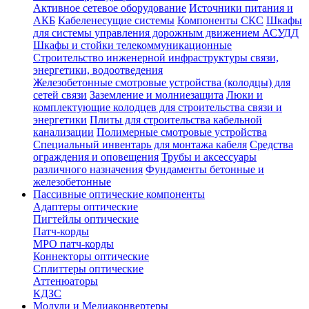
Активное сетевое оборудование
Источники питания и
АКБ
Кабеленесущие системы
Компоненты СКС
Шкафы
для системы управления дорожным движением АСУДД
Шкафы и стойки телекоммуникационные
Строительство инженерной инфраструктуры связи,
энергетики, водоотведения
Железобетонные смотровые устройства (колодцы) для
сетей связи
Заземление и молниезащита
Люки и
комплектующие колодцев для строительства связи и
энергетики
Плиты для строительства кабельной
канализации
Полимерные смотровые устройства
Специальный инвентарь для монтажа кабеля
Средства
ограждения и оповещения
Трубы и аксессуары
различного назначения
Фундаменты бетонные и
железобетонные
Пассивные оптические компоненты
Адаптеры оптические
Пигтейлы оптические
Патч-корды
MPO патч-корды
Коннекторы оптические
Сплиттеры оптические
Аттенюаторы
КДЗС
Модули и Медиаконвертеры