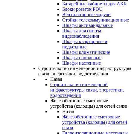
Батарейные кабинеты для АКБ
Блоки розеток PDU
Вентиляторные модули
Стойки телекоммуникационные
Шкафы антивандальные
Шкафы для систем
видеонаблюдения
Шкафы квартирные и
подъездные
Шкафы климатические
Шкафы напольные
Шкафы настенные
Строительство инженерной инфраструктуры
связи, энергетики, водоотведения
Назад
Строительство инженерной
инфраструктуры связи, энергетики,
водоотведения
Железобетонные смотровые
устройства (колодцы) для сетей связи
Назад
Железобетонные смотровые
устройства (колодцы) для сетей
связи
Гидроизоляционные материалы