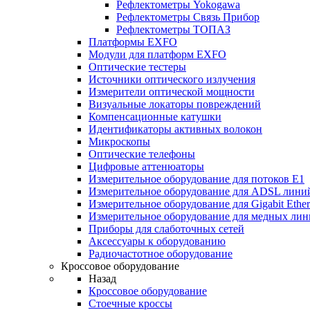
Рефлектометры Yokogawa
Рефлектометры Связь Прибор
Рефлектометры ТОПАЗ
Платформы EXFO
Модули для платформ EXFO
Оптические тестеры
Источники оптического излучения
Измерители оптической мощности
Визуальные локаторы повреждений
Компенсационные катушки
Идентификаторы активных волокон
Микроскопы
Оптические телефоны
Цифровые аттенюаторы
Измерительное оборудование для потоков Е1
Измерительное оборудование для ADSL лини
Измерительное оборудование для Gigabit Ether
Измерительное оборудование для медных ли
Приборы для слаботочных сетей
Аксессуары к оборудованию
Радиочастотное оборудование
Кроссовое оборудование
Назад
Кроссовое оборудование
Стоечные кроссы