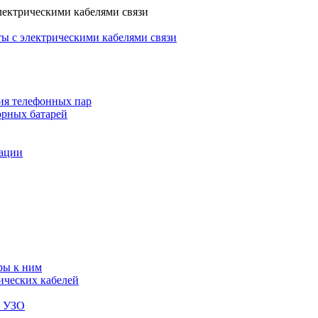
лектрическими кабелями связи
ы с электрическими кабелями связи
ия телефонных пар
орных батарей
зации
ры к ним
ических кабелей
я УЗО