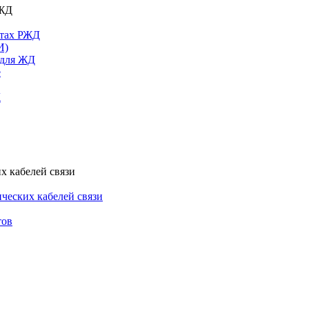
РЖД
ктах РЖД
И)
 для ЖД
е
Д
х кабелей связи
ческих кабелей связи
тов