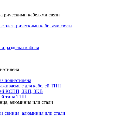
ктрическими кабелями связи
с электрическими кабелями связи
 и разделки кабеля
лиэтилена
из полиэтилена
саживаемые для кабелей ТПП
лей КСПП, ЗКП, ЗКВ
ей типа ТПП
инца, алюминия или стали
из свинца, алюминия или стали