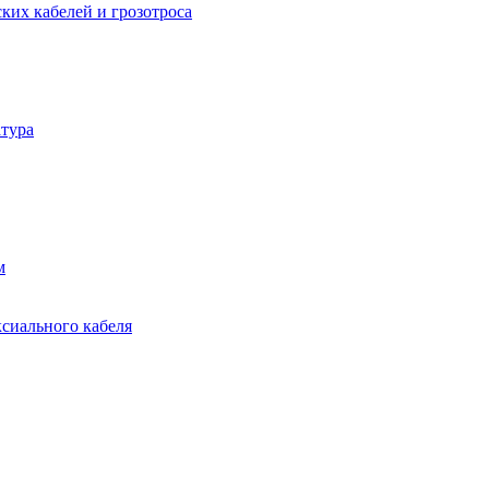
ких кабелей и грозотроса
тура
м
ксиального кабеля