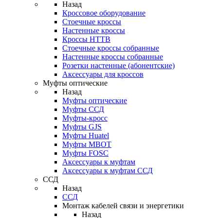
Назад
Кроссовое оборудование
Стоечные кроссы
Настенные кроссы
Кроссы HTTB
Стоечные кроссы собранные
Настенные кроссы собранные
Розетки настенные (абонентские)
Аксессуары для кроссов
Муфты оптические
Назад
Муфты оптические
Муфты ССД
Муфты-кросс
Муфты GJS
Муфты Huatel
Муфты МВОТ
Муфты FOSC
Аксессуары к муфтам
Аксессуары к муфтам ССД
ССД
Назад
ССД
Монтаж кабелей связи и энергетики
Назад