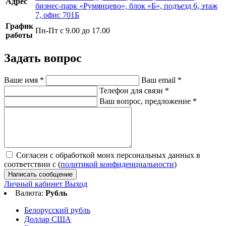
Адрес
бизнес-парк «Румянцево», блок «Б», подъезд 6, этаж
7, офис 701Б
График
Пн-Пт с 9.00 до 17.00
работы
Задать вопрос
Ваше имя
*
Ваш email
*
Телефон для связи
*
Ваш вопрос, предложение
*
Согласен с обработкой моих персональных данных в
соответствии с (
политикой конфиденциальности
)
Написать сообщение
Личный кабинет
Выход
Валюта:
Рубль
Белорусский рубль
Доллар США