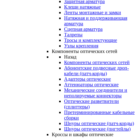
Защитная арматура
Клещи натяжные
Ленты монтажные и замки
Натяжная и поддерживающая
арматура
Сцепная арматура
Талрепы
Тросы и комплектующие
Узлы крепления
Компоненты оптических сетей
Назад
Компоненты оптических сетей
Абонентские подвесные дроп-
кабели (патч-корды)
Адаптеры оптические
Аттенюаторы оптические
Механические соединители и
неполируемые коннекторы
Оптические разветвители
(сплиттеры)
Претерминированные кабельные
сборки
Шнуры оптические (патч-корды)
Шнуры оптические (пигтейлы)
Кроссы и шкафы оптические