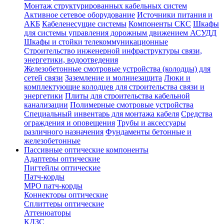
Монтаж структурированных кабельных систем
Активное сетевое оборудование
Источники питания и
АКБ
Кабеленесущие системы
Компоненты СКС
Шкафы
для системы управления дорожным движением АСУДД
Шкафы и стойки телекоммуникационные
Строительство инженерной инфраструктуры связи,
энергетики, водоотведения
Железобетонные смотровые устройства (колодцы) для
сетей связи
Заземление и молниезащита
Люки и
комплектующие колодцев для строительства связи и
энергетики
Плиты для строительства кабельной
канализации
Полимерные смотровые устройства
Специальный инвентарь для монтажа кабеля
Средства
ограждения и оповещения
Трубы и аксессуары
различного назначения
Фундаменты бетонные и
железобетонные
Пассивные оптические компоненты
Адаптеры оптические
Пигтейлы оптические
Патч-корды
MPO патч-корды
Коннекторы оптические
Сплиттеры оптические
Аттенюаторы
КДЗС