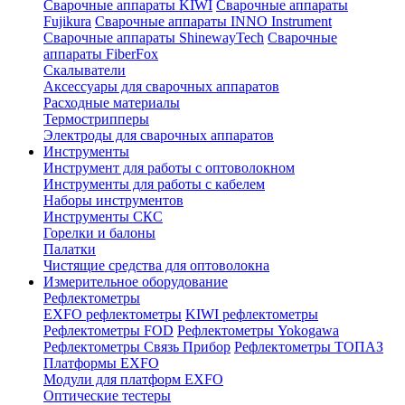
Сварочные аппараты KIWI
Сварочные аппараты
Fujikura
Сварочные аппараты INNO Instrument
Сварочные аппараты ShinewayTech
Cварочные
аппараты FiberFox
Скалыватели
Аксессуары для сварочных аппаратов
Расходные материалы
Термострипперы
Электроды для сварочных аппаратов
Инструменты
Инструмент для работы с оптоволокном
Инструменты для работы с кабелем
Наборы инструментов
Инструменты СКС
Горелки и балоны
Палатки
Чистящие средства для оптоволокна
Измерительное оборудование
Рефлектометры
EXFO рефлектометры
KIWI рефлектометры
Рефлектометры FOD
Рефлектометры Yokogawa
Рефлектометры Связь Прибор
Рефлектометры ТОПАЗ
Платформы EXFO
Модули для платформ EXFO
Оптические тестеры