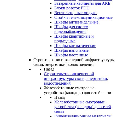
Батарейные кабинеты для АКБ
Блоки розеток PDU
Вентиляторные модули
Стойки телекоммуникационные
Шкафы антивандальные
Шкафы для систем
видеонаблюдения
Шкафы квартирные и
подъездные
Шкафы климатические
Шкафы напольные
Шкафы настенные
Строительство инженерной инфраструктуры
связи, энергетики, водоотведения
Назад
Строительство инженерной
инфраструктуры связи, энергетики,
водоотведения
Железобетонные смотровые
устройства (колодцы) для сетей связи
Назад
Железобетонные смотровые
устройства (колодцы) для сетей
связи
Гидроизоляционные материалы