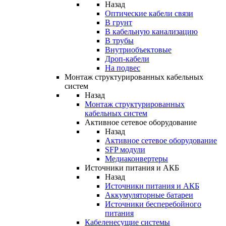
Назад
Оптические кабели связи
В грунт
В кабельную канализацию
В трубы
Внутриобъектовые
Дроп-кабели
На подвес
Монтаж структурированных кабельных
систем
Назад
Монтаж структурированных
кабельных систем
Активное сетевое оборудование
Назад
Активное сетевое оборудование
SFP модули
Медиаконвертеры
Источники питания и АКБ
Назад
Источники питания и АКБ
Аккумуляторные батареи
Источники бесперебойного
питания
Кабеленесущие системы