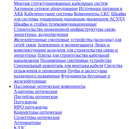
Монтаж структурированных кабельных систем
Активное сетевое оборудование
Источники питания и
АКБ
Кабеленесущие системы
Компоненты СКС
Шкафы
для системы управления дорожным движением АСУДД
Шкафы и стойки телекоммуникационные
Строительство инженерной инфраструктуры связи,
энергетики, водоотведения
Железобетонные смотровые устройства (колодцы) для
сетей связи
Заземление и молниезащита
Люки и
комплектующие колодцев для строительства связи и
энергетики
Плиты для строительства кабельной
канализации
Полимерные смотровые устройства
Специальный инвентарь для монтажа кабеля
Средства
ограждения и оповещения
Трубы и аксессуары
различного назначения
Фундаменты бетонные и
железобетонные
Пассивные оптические компоненты
Адаптеры оптические
Пигтейлы оптические
Патч-корды
MPO патч-корды
Коннекторы оптические
Сплиттеры оптические
Аттенюаторы
КДЗС