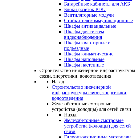
Батарейные кабинеты для АКБ
Блоки розеток PDU
Вентиляторные модули
Стойки телекоммуникационные
Шкафы антивандальные
Шкафы для систем
видеонаблюдения
Шкафы квартирные и
подъездные
Шкафы климатические
Шкафы напольные
Шкафы настенные
Строительство инженерной инфраструктуры
связи, энергетики, водоотведения
Назад
Строительство инженерной
инфраструктуры связи, энергетики,
водоотведения
Железобетонные смотровые
устройства (колодцы) для сетей связи
Назад
Железобетонные смотровые
устройства (колодцы) для сетей
связи
Гидроизоляционные материалы