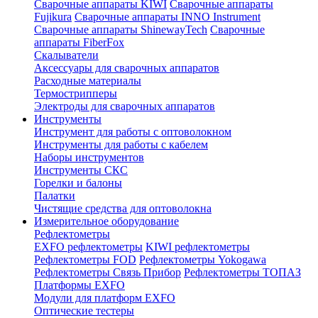
Сварочные аппараты KIWI
Сварочные аппараты
Fujikura
Сварочные аппараты INNO Instrument
Сварочные аппараты ShinewayTech
Cварочные
аппараты FiberFox
Скалыватели
Аксессуары для сварочных аппаратов
Расходные материалы
Термострипперы
Электроды для сварочных аппаратов
Инструменты
Инструмент для работы с оптоволокном
Инструменты для работы с кабелем
Наборы инструментов
Инструменты СКС
Горелки и балоны
Палатки
Чистящие средства для оптоволокна
Измерительное оборудование
Рефлектометры
EXFO рефлектометры
KIWI рефлектометры
Рефлектометры FOD
Рефлектометры Yokogawa
Рефлектометры Связь Прибор
Рефлектометры ТОПАЗ
Платформы EXFO
Модули для платформ EXFO
Оптические тестеры