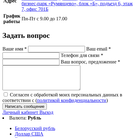
Адрес
бизнес-парк «Румянцево», блок «Б», подъезд 6, этаж
7, офис 701Б
График
Пн-Пт с 9.00 до 17.00
работы
Задать вопрос
Ваше имя
*
Ваш email
*
Телефон для связи
*
Ваш вопрос, предложение
*
Согласен с обработкой моих персональных данных в
соответствии с (
политикой конфиденциальности
)
Написать сообщение
Личный кабинет
Выход
Валюта:
Рубль
Белорусский рубль
Доллар США