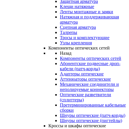
Защитная арматура
Клещи натяжные
Ленты монтажные и замки
Натяжная и поддерживающая
арматура
Сцепная арматура
Талрепы
Тросы и комплектующие
Узлы крепления
Компоненты оптических сетей
Назад
Компоненты оптических сетей
Абонентские подвесные дроп-
кабели (патч-корды)
Адаптеры оптические
Аттенюаторы оптические
Механические соединители и
неполируемые коннекторы
Оптические разветвители
(сплиттеры)
Претерминированные кабельные
сборки
Шнуры оптические (патч-корды)
Шнуры оптические (пигтейлы)
Кроссы и шкафы оптические