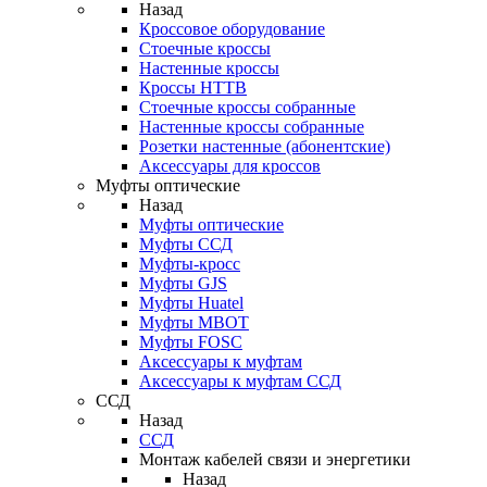
Назад
Кроссовое оборудование
Стоечные кроссы
Настенные кроссы
Кроссы HTTB
Стоечные кроссы собранные
Настенные кроссы собранные
Розетки настенные (абонентские)
Аксессуары для кроссов
Муфты оптические
Назад
Муфты оптические
Муфты ССД
Муфты-кросс
Муфты GJS
Муфты Huatel
Муфты МВОТ
Муфты FOSC
Аксессуары к муфтам
Аксессуары к муфтам ССД
ССД
Назад
ССД
Монтаж кабелей связи и энергетики
Назад