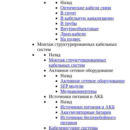
Назад
Оптические кабели связи
В грунт
В кабельную канализацию
В трубы
Внутриобъектовые
Дроп-кабели
На подвес
Монтаж структурированных кабельных
систем
Назад
Монтаж структурированных
кабельных систем
Активное сетевое оборудование
Назад
Активное сетевое оборудование
SFP модули
Медиаконвертеры
Источники питания и АКБ
Назад
Источники питания и АКБ
Аккумуляторные батареи
Источники бесперебойного
питания
Кабеленесущие системы