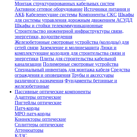
Монтаж структурированных кабельных систем
Активное сетевое оборудование
Источники питания и
АКБ
Кабеленесущие системы
Компоненты СКС
Шкафы
для системы управления дорожным движением АСУДД
Шкафы и стойки телекоммуникационные
Строительство инженерной инфраструктуры связи,
энергетики, водоотведения
Железобетонные смотровые устройства (колодцы) для
сетей связи
Заземление и молниезащита
Люки и
комплектующие колодцев для строительства связи и
энергетики
Плиты для строительства кабельной
канализации
Полимерные смотровые устройства
Специальный инвентарь для монтажа кабеля
Средства
ограждения и оповещения
Трубы и аксессуары
различного назначения
Фундаменты бетонные и
железобетонные
Пассивные оптические компоненты
Адаптеры оптические
Пигтейлы оптические
Патч-корды
MPO патч-корды
Коннекторы оптические
Сплиттеры оптические
Аттенюаторы
КДЗС