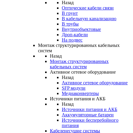
Назад
Оптические кабели связи
В грунт
В кабельную канализацию
В трубы
Внутриобъектовые
Дроп-кабели
На подвес
Монтаж структурированных кабельных
систем
Назад
Монтаж структурированных
кабельных систем
Активное сетевое оборудование
Назад
Активное сетевое оборудование
SFP модули
Медиаконвертеры
Источники питания и АКБ
Назад
Источники питания и АКБ
Аккумуляторные батареи
Источники бесперебойного
питания
Кабеленесущие системы