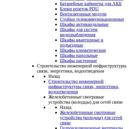
Батарейные кабинеты для АКБ
Блоки розеток PDU
Вентиляторные модули
Стойки телекоммуникационные
Шкафы антивандальные
Шкафы для систем
видеонаблюдения
Шкафы квартирные и
подъездные
Шкафы климатические
Шкафы напольные
Шкафы настенные
Строительство инженерной инфраструктуры
связи, энергетики, водоотведения
Назад
Строительство инженерной
инфраструктуры связи, энергетики,
водоотведения
Железобетонные смотровые
устройства (колодцы) для сетей связи
Назад
Железобетонные смотровые
устройства (колодцы) для сетей
связи
Гидроизоляционные материалы