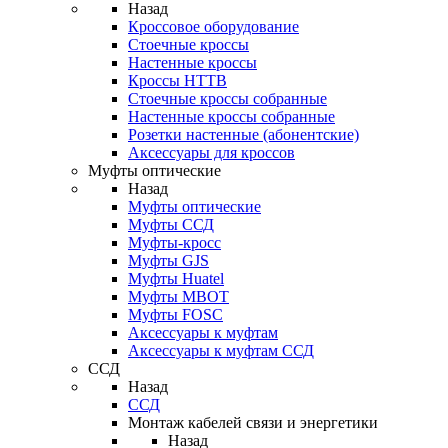
Назад
Кроссовое оборудование
Стоечные кроссы
Настенные кроссы
Кроссы HTTB
Стоечные кроссы собранные
Настенные кроссы собранные
Розетки настенные (абонентские)
Аксессуары для кроссов
Муфты оптические
Назад
Муфты оптические
Муфты ССД
Муфты-кросс
Муфты GJS
Муфты Huatel
Муфты МВОТ
Муфты FOSC
Аксессуары к муфтам
Аксессуары к муфтам ССД
ССД
Назад
ССД
Монтаж кабелей связи и энергетики
Назад