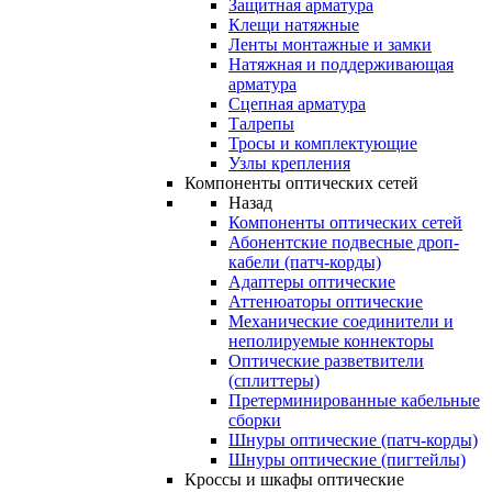
Защитная арматура
Клещи натяжные
Ленты монтажные и замки
Натяжная и поддерживающая
арматура
Сцепная арматура
Талрепы
Тросы и комплектующие
Узлы крепления
Компоненты оптических сетей
Назад
Компоненты оптических сетей
Абонентские подвесные дроп-
кабели (патч-корды)
Адаптеры оптические
Аттенюаторы оптические
Механические соединители и
неполируемые коннекторы
Оптические разветвители
(сплиттеры)
Претерминированные кабельные
сборки
Шнуры оптические (патч-корды)
Шнуры оптические (пигтейлы)
Кроссы и шкафы оптические