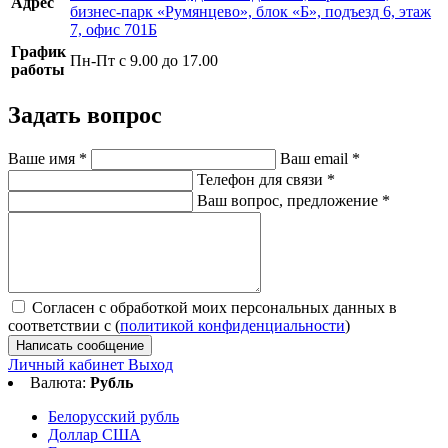
Адрес
бизнес-парк «Румянцево», блок «Б», подъезд 6, этаж
7, офис 701Б
График
Пн-Пт с 9.00 до 17.00
работы
Задать вопрос
Ваше имя
*
Ваш email
*
Телефон для связи
*
Ваш вопрос, предложение
*
Согласен с обработкой моих персональных данных в
соответствии с (
политикой конфиденциальности
)
Написать сообщение
Личный кабинет
Выход
Валюта:
Рубль
Белорусский рубль
Доллар США