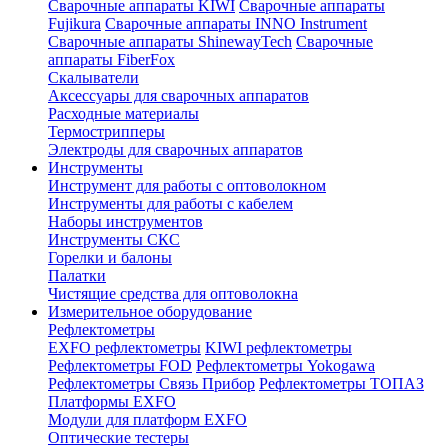
Сварочные аппараты KIWI
Сварочные аппараты
Fujikura
Сварочные аппараты INNO Instrument
Сварочные аппараты ShinewayTech
Cварочные
аппараты FiberFox
Скалыватели
Аксессуары для сварочных аппаратов
Расходные материалы
Термострипперы
Электроды для сварочных аппаратов
Инструменты
Инструмент для работы с оптоволокном
Инструменты для работы с кабелем
Наборы инструментов
Инструменты СКС
Горелки и балоны
Палатки
Чистящие средства для оптоволокна
Измерительное оборудование
Рефлектометры
EXFO рефлектометры
KIWI рефлектометры
Рефлектометры FOD
Рефлектометры Yokogawa
Рефлектометры Связь Прибор
Рефлектометры ТОПАЗ
Платформы EXFO
Модули для платформ EXFO
Оптические тестеры