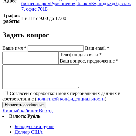
Адрес
бизнес-парк «Румянцево», блок «Б», подъезд 6, этаж
7, офис 701Б
График
Пн-Пт с 9.00 до 17.00
работы
Задать вопрос
Ваше имя
*
Ваш email
*
Телефон для связи
*
Ваш вопрос, предложение
*
Согласен с обработкой моих персональных данных в
соответствии с (
политикой конфиденциальности
)
Написать сообщение
Личный кабинет
Выход
Валюта:
Рубль
Белорусский рубль
Доллар США