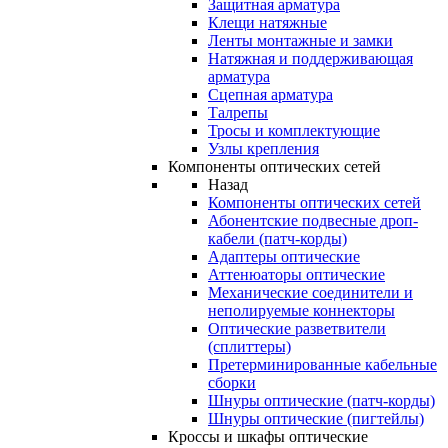
Защитная арматура
Клещи натяжные
Ленты монтажные и замки
Натяжная и поддерживающая
арматура
Сцепная арматура
Талрепы
Тросы и комплектующие
Узлы крепления
Компоненты оптических сетей
Назад
Компоненты оптических сетей
Абонентские подвесные дроп-
кабели (патч-корды)
Адаптеры оптические
Аттенюаторы оптические
Механические соединители и
неполируемые коннекторы
Оптические разветвители
(сплиттеры)
Претерминированные кабельные
сборки
Шнуры оптические (патч-корды)
Шнуры оптические (пигтейлы)
Кроссы и шкафы оптические