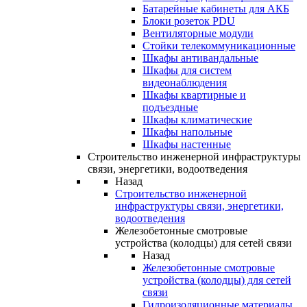
Батарейные кабинеты для АКБ
Блоки розеток PDU
Вентиляторные модули
Стойки телекоммуникационные
Шкафы антивандальные
Шкафы для систем
видеонаблюдения
Шкафы квартирные и
подъездные
Шкафы климатические
Шкафы напольные
Шкафы настенные
Строительство инженерной инфраструктуры
связи, энергетики, водоотведения
Назад
Строительство инженерной
инфраструктуры связи, энергетики,
водоотведения
Железобетонные смотровые
устройства (колодцы) для сетей связи
Назад
Железобетонные смотровые
устройства (колодцы) для сетей
связи
Гидроизоляционные материалы