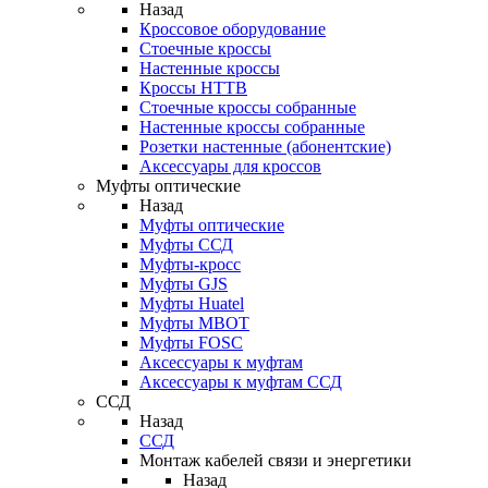
Назад
Кроссовое оборудование
Стоечные кроссы
Настенные кроссы
Кроссы HTTB
Стоечные кроссы собранные
Настенные кроссы собранные
Розетки настенные (абонентские)
Аксессуары для кроссов
Муфты оптические
Назад
Муфты оптические
Муфты ССД
Муфты-кросс
Муфты GJS
Муфты Huatel
Муфты МВОТ
Муфты FOSC
Аксессуары к муфтам
Аксессуары к муфтам ССД
ССД
Назад
ССД
Монтаж кабелей связи и энергетики
Назад