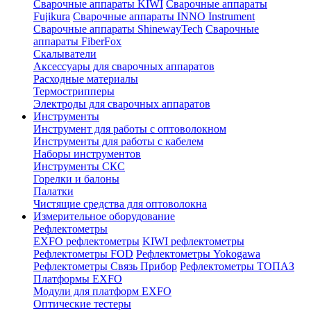
Сварочные аппараты KIWI
Сварочные аппараты
Fujikura
Сварочные аппараты INNO Instrument
Сварочные аппараты ShinewayTech
Cварочные
аппараты FiberFox
Скалыватели
Аксессуары для сварочных аппаратов
Расходные материалы
Термострипперы
Электроды для сварочных аппаратов
Инструменты
Инструмент для работы с оптоволокном
Инструменты для работы с кабелем
Наборы инструментов
Инструменты СКС
Горелки и балоны
Палатки
Чистящие средства для оптоволокна
Измерительное оборудование
Рефлектометры
EXFO рефлектометры
KIWI рефлектометры
Рефлектометры FOD
Рефлектометры Yokogawa
Рефлектометры Связь Прибор
Рефлектометры ТОПАЗ
Платформы EXFO
Модули для платформ EXFO
Оптические тестеры