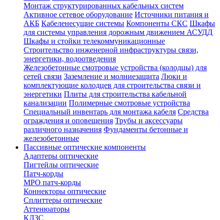
Монтаж структурированных кабельных систем
Активное сетевое оборудование
Источники питания и
АКБ
Кабеленесущие системы
Компоненты СКС
Шкафы
для системы управления дорожным движением АСУДД
Шкафы и стойки телекоммуникационные
Строительство инженерной инфраструктуры связи,
энергетики, водоотведения
Железобетонные смотровые устройства (колодцы) для
сетей связи
Заземление и молниезащита
Люки и
комплектующие колодцев для строительства связи и
энергетики
Плиты для строительства кабельной
канализации
Полимерные смотровые устройства
Специальный инвентарь для монтажа кабеля
Средства
ограждения и оповещения
Трубы и аксессуары
различного назначения
Фундаменты бетонные и
железобетонные
Пассивные оптические компоненты
Адаптеры оптические
Пигтейлы оптические
Патч-корды
MPO патч-корды
Коннекторы оптические
Сплиттеры оптические
Аттенюаторы
КДЗС