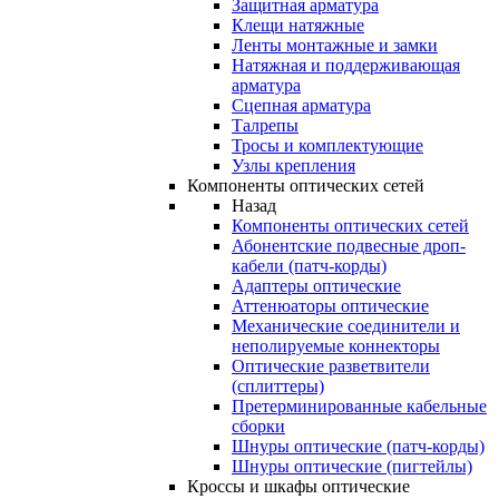
Защитная арматура
Клещи натяжные
Ленты монтажные и замки
Натяжная и поддерживающая
арматура
Сцепная арматура
Талрепы
Тросы и комплектующие
Узлы крепления
Компоненты оптических сетей
Назад
Компоненты оптических сетей
Абонентские подвесные дроп-
кабели (патч-корды)
Адаптеры оптические
Аттенюаторы оптические
Механические соединители и
неполируемые коннекторы
Оптические разветвители
(сплиттеры)
Претерминированные кабельные
сборки
Шнуры оптические (патч-корды)
Шнуры оптические (пигтейлы)
Кроссы и шкафы оптические