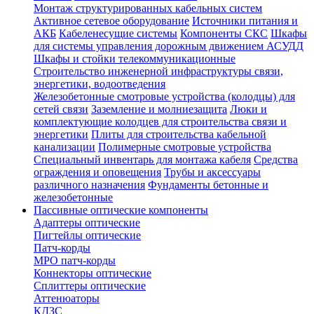
Монтаж структурированных кабельных систем
Активное сетевое оборудование
Источники питания и
АКБ
Кабеленесущие системы
Компоненты СКС
Шкафы
для системы управления дорожным движением АСУДД
Шкафы и стойки телекоммуникационные
Строительство инженерной инфраструктуры связи,
энергетики, водоотведения
Железобетонные смотровые устройства (колодцы) для
сетей связи
Заземление и молниезащита
Люки и
комплектующие колодцев для строительства связи и
энергетики
Плиты для строительства кабельной
канализации
Полимерные смотровые устройства
Специальный инвентарь для монтажа кабеля
Средства
ограждения и оповещения
Трубы и аксессуары
различного назначения
Фундаменты бетонные и
железобетонные
Пассивные оптические компоненты
Адаптеры оптические
Пигтейлы оптические
Патч-корды
MPO патч-корды
Коннекторы оптические
Сплиттеры оптические
Аттенюаторы
КДЗС