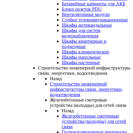
Батарейные кабинеты для АКБ
Блоки розеток PDU
Вентиляторные модули
Стойки телекоммуникационные
Шкафы антивандальные
Шкафы для систем
видеонаблюдения
Шкафы квартирные и
подъездные
Шкафы климатические
Шкафы напольные
Шкафы настенные
Строительство инженерной инфраструктуры
связи, энергетики, водоотведения
Назад
Строительство инженерной
инфраструктуры связи, энергетики,
водоотведения
Железобетонные смотровые
устройства (колодцы) для сетей связи
Назад
Железобетонные смотровые
устройства (колодцы) для сетей
связи
Гидроизоляционные материалы