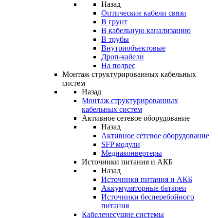
Назад
Оптические кабели связи
В грунт
В кабельную канализацию
В трубы
Внутриобъектовые
Дроп-кабели
На подвес
Монтаж структурированных кабельных
систем
Назад
Монтаж структурированных
кабельных систем
Активное сетевое оборудование
Назад
Активное сетевое оборудование
SFP модули
Медиаконвертеры
Источники питания и АКБ
Назад
Источники питания и АКБ
Аккумуляторные батареи
Источники бесперебойного
питания
Кабеленесущие системы