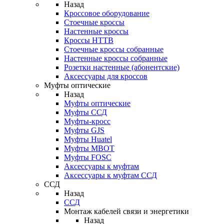
Назад
Кроссовое оборудование
Стоечные кроссы
Настенные кроссы
Кроссы HTTB
Стоечные кроссы собранные
Настенные кроссы собранные
Розетки настенные (абонентские)
Аксессуары для кроссов
Муфты оптические
Назад
Муфты оптические
Муфты ССД
Муфты-кросс
Муфты GJS
Муфты Huatel
Муфты МВОТ
Муфты FOSC
Аксессуары к муфтам
Аксессуары к муфтам ССД
ССД
Назад
ССД
Монтаж кабелей связи и энергетики
Назад