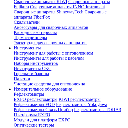
Сварочные аппараты KIWI
Сварочные аппараты
Fujikura
Сварочные аппараты INNO Instrument
Сварочные аппараты ShinewayTech
Cварочные
аппараты FiberFox
Скалыватели
Аксессуары для сварочных аппаратов
Расходные материалы
Термострипперы
Электроды для сварочных аппаратов
Инструменты
Инструмент для работы с оптоволокном
Инструменты для работы с кабелем
Наборы инструментов
Инструменты СКС
Горелки и балоны
Палатки
Чистящие средства для оптоволокна
Измерительное оборудование
Рефлектометры
EXFO рефлектометры
KIWI рефлектометры
Рефлектометры FOD
Рефлектометры Yokogawa
Рефлектометры Связь Прибор
Рефлектометры ТОПАЗ
Платформы EXFO
Модули для платформ EXFO
Оптические тестеры