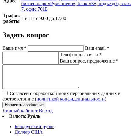
Адрес
бизнес-парк «Румянцево», блок «Б», подъезд 6, этаж
7, офис 701Б
График
Пн-Пт с 9.00 до 17.00
работы
Задать вопрос
Ваше имя
*
Ваш email
*
Телефон для связи
*
Ваш вопрос, предложение
*
Согласен с обработкой моих персональных данных в
соответствии с (
политикой конфиденциальности
)
Написать сообщение
Личный кабинет
Выход
Валюта:
Рубль
Белорусский рубль
Доллар США