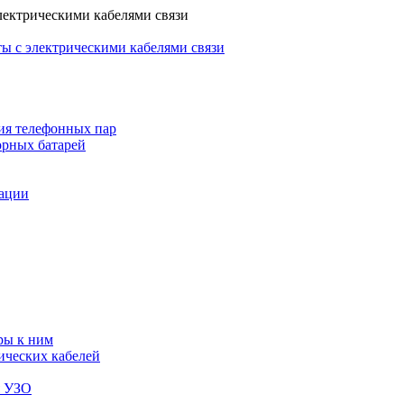
лектрическими кабелями связи
ы с электрическими кабелями связи
ия телефонных пар
орных батарей
зации
ры к ним
ических кабелей
я УЗО