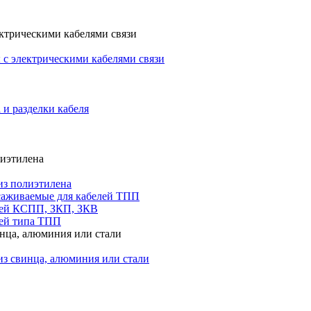
ктрическими кабелями связи
с электрическими кабелями связи
 и разделки кабеля
лиэтилена
из полиэтилена
саживаемые для кабелей ТПП
лей КСПП, ЗКП, ЗКВ
ей типа ТПП
инца, алюминия или стали
из свинца, алюминия или стали