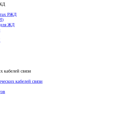
РЖД
ктах РЖД
И)
 для ЖД
е
Д
х кабелей связи
ческих кабелей связи
тов