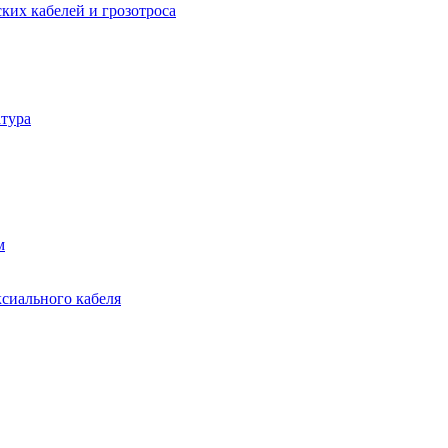
ких кабелей и грозотроса
тура
м
ксиального кабеля