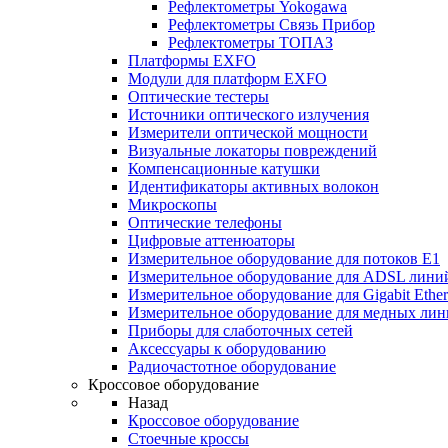
Рефлектометры Yokogawa
Рефлектометры Связь Прибор
Рефлектометры ТОПАЗ
Платформы EXFO
Модули для платформ EXFO
Оптические тестеры
Источники оптического излучения
Измерители оптической мощности
Визуальные локаторы повреждений
Компенсационные катушки
Идентификаторы активных волокон
Микроскопы
Оптические телефоны
Цифровые аттенюаторы
Измерительное оборудование для потоков Е1
Измерительное оборудование для ADSL лини
Измерительное оборудование для Gigabit Ether
Измерительное оборудование для медных ли
Приборы для слаботочных сетей
Аксессуары к оборудованию
Радиочастотное оборудование
Кроссовое оборудование
Назад
Кроссовое оборудование
Стоечные кроссы