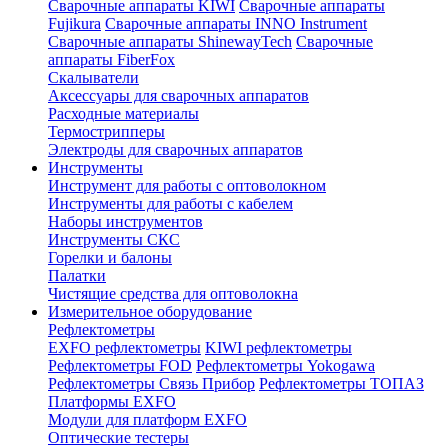
Сварочные аппараты KIWI
Сварочные аппараты
Fujikura
Сварочные аппараты INNO Instrument
Сварочные аппараты ShinewayTech
Cварочные
аппараты FiberFox
Скалыватели
Аксессуары для сварочных аппаратов
Расходные материалы
Термострипперы
Электроды для сварочных аппаратов
Инструменты
Инструмент для работы с оптоволокном
Инструменты для работы с кабелем
Наборы инструментов
Инструменты СКС
Горелки и балоны
Палатки
Чистящие средства для оптоволокна
Измерительное оборудование
Рефлектометры
EXFO рефлектометры
KIWI рефлектометры
Рефлектометры FOD
Рефлектометры Yokogawa
Рефлектометры Связь Прибор
Рефлектометры ТОПАЗ
Платформы EXFO
Модули для платформ EXFO
Оптические тестеры