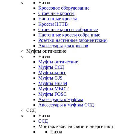
Назад
Кроссовое оборудование
Стоечные кроссы
Настенные кроссы
Кроссы HTTB
Стоечные кроссы собранные
Настенные кроссы собранные
Розетки настенные (абонентские)
Аксессуары для кроссов
Муфты оптические
Назад
Муфты оптические
Муфты ССД
Муфты-кросс
Муфты GJS
Муфты Huatel
Муфты МВОТ
Муфты FOSC
Аксессуары к муфтам
Аксессуары к муфтам ССД
ССД
Назад
ССД
Монтаж кабелей связи и энергетики
Назад