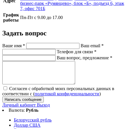
Адрес
бизнес-парк «Румянцево», блок «Б», подъезд 6, этаж
7, офис 701Б
График
Пн-Пт с 9.00 до 17.00
работы
Задать вопрос
Ваше имя
*
Ваш email
*
Телефон для связи
*
Ваш вопрос, предложение
*
Согласен с обработкой моих персональных данных в
соответствии с (
политикой конфиденциальности
)
Написать сообщение
Личный кабинет
Выход
Валюта:
Рубль
Белорусский рубль
Доллар США