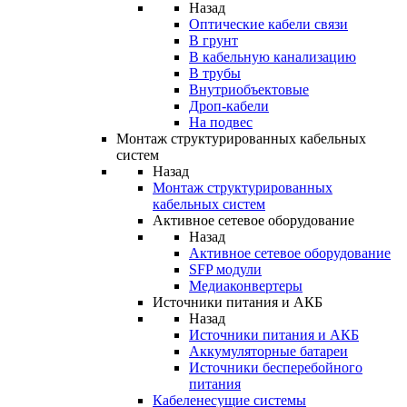
Назад
Оптические кабели связи
В грунт
В кабельную канализацию
В трубы
Внутриобъектовые
Дроп-кабели
На подвес
Монтаж структурированных кабельных
систем
Назад
Монтаж структурированных
кабельных систем
Активное сетевое оборудование
Назад
Активное сетевое оборудование
SFP модули
Медиаконвертеры
Источники питания и АКБ
Назад
Источники питания и АКБ
Аккумуляторные батареи
Источники бесперебойного
питания
Кабеленесущие системы