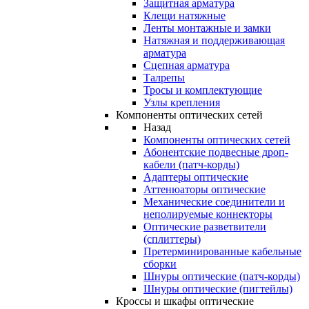
Защитная арматура
Клещи натяжные
Ленты монтажные и замки
Натяжная и поддерживающая
арматура
Сцепная арматура
Талрепы
Тросы и комплектующие
Узлы крепления
Компоненты оптических сетей
Назад
Компоненты оптических сетей
Абонентские подвесные дроп-
кабели (патч-корды)
Адаптеры оптические
Аттенюаторы оптические
Механические соединители и
неполируемые коннекторы
Оптические разветвители
(сплиттеры)
Претерминированные кабельные
сборки
Шнуры оптические (патч-корды)
Шнуры оптические (пигтейлы)
Кроссы и шкафы оптические