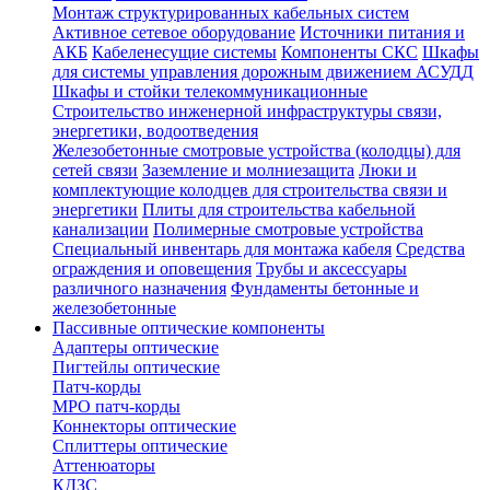
Монтаж структурированных кабельных систем
Активное сетевое оборудование
Источники питания и
АКБ
Кабеленесущие системы
Компоненты СКС
Шкафы
для системы управления дорожным движением АСУДД
Шкафы и стойки телекоммуникационные
Строительство инженерной инфраструктуры связи,
энергетики, водоотведения
Железобетонные смотровые устройства (колодцы) для
сетей связи
Заземление и молниезащита
Люки и
комплектующие колодцев для строительства связи и
энергетики
Плиты для строительства кабельной
канализации
Полимерные смотровые устройства
Специальный инвентарь для монтажа кабеля
Средства
ограждения и оповещения
Трубы и аксессуары
различного назначения
Фундаменты бетонные и
железобетонные
Пассивные оптические компоненты
Адаптеры оптические
Пигтейлы оптические
Патч-корды
MPO патч-корды
Коннекторы оптические
Сплиттеры оптические
Аттенюаторы
КДЗС