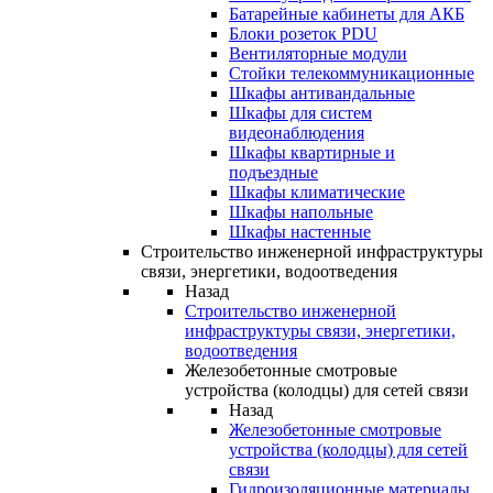
Батарейные кабинеты для АКБ
Блоки розеток PDU
Вентиляторные модули
Стойки телекоммуникационные
Шкафы антивандальные
Шкафы для систем
видеонаблюдения
Шкафы квартирные и
подъездные
Шкафы климатические
Шкафы напольные
Шкафы настенные
Строительство инженерной инфраструктуры
связи, энергетики, водоотведения
Назад
Строительство инженерной
инфраструктуры связи, энергетики,
водоотведения
Железобетонные смотровые
устройства (колодцы) для сетей связи
Назад
Железобетонные смотровые
устройства (колодцы) для сетей
связи
Гидроизоляционные материалы