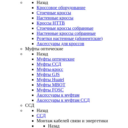
Назад
Кроссовое оборудование
Стоечные кроссы
Настенные кроссы
Кроссы HTTB
Стоечные кроссы собранные
Настенные кроссы собранные
Розетки настенные (абонентские)
Аксессуары для кроссов
Муфты оптические
Назад
Муфты оптические
Муфты ССД
Муфты-кросс
Муфты GJS
Муфты Huatel
Муфты МВОТ
Муфты FOSC
Аксессуары к муфтам
Аксессуары к муфтам ССД
ССД
Назад
ССД
Монтаж кабелей связи и энергетики
Назад