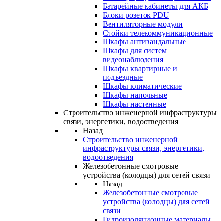
Батарейные кабинеты для АКБ
Блоки розеток PDU
Вентиляторные модули
Стойки телекоммуникационные
Шкафы антивандальные
Шкафы для систем
видеонаблюдения
Шкафы квартирные и
подъездные
Шкафы климатические
Шкафы напольные
Шкафы настенные
Строительство инженерной инфраструктуры
связи, энергетики, водоотведения
Назад
Строительство инженерной
инфраструктуры связи, энергетики,
водоотведения
Железобетонные смотровые
устройства (колодцы) для сетей связи
Назад
Железобетонные смотровые
устройства (колодцы) для сетей
связи
Гидроизоляционные материалы