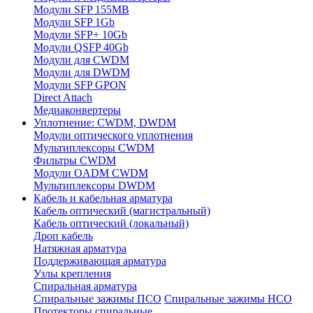
Модули SFP 155MB
Модули SFP 1Gb
Модули SFP+ 10Gb
Модули QSFP 40Gb
Модули для CWDM
Модули для DWDM
Модули SFP GPON
Direct Attach
Медиаконвертеры
Уплотнение: CWDM, DWDM
Модули оптического уплотнения
Мультиплексоры CWDM
Фильтры CWDM
Модули OADM CWDM
Мультиплексоры DWDM
Кабель и кабельная арматура
Кабель оптический (магистральный)
Кабель оптический (локальный)
Дроп кабель
Натяжная арматура
Поддерживающая арматура
Узлы крепления
Спиральная арматура
Спиральные зажимы ПСО
Спиральные зажимы НСО
Протекторы спиральные