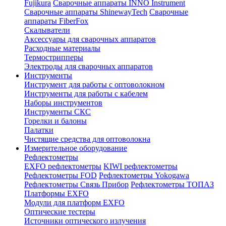
Fujikura
Сварочные аппараты INNO Instrument
Сварочные аппараты ShinewayTech
Cварочные
аппараты FiberFox
Скалыватели
Аксессуары для сварочных аппаратов
Расходные материалы
Термострипперы
Электроды для сварочных аппаратов
Инструменты
Инструмент для работы с оптоволокном
Инструменты для работы с кабелем
Наборы инструментов
Инструменты СКС
Горелки и балоны
Палатки
Чистящие средства для оптоволокна
Измерительное оборудование
Рефлектометры
EXFO рефлектометры
KIWI рефлектометры
Рефлектометры FOD
Рефлектометры Yokogawa
Рефлектометры Связь Прибор
Рефлектометры ТОПАЗ
Платформы EXFO
Модули для платформ EXFO
Оптические тестеры
Источники оптического излучения