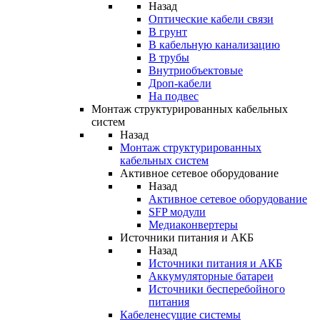
Назад
Оптические кабели связи
В грунт
В кабельную канализацию
В трубы
Внутриобъектовые
Дроп-кабели
На подвес
Монтаж структурированных кабельных
систем
Назад
Монтаж структурированных
кабельных систем
Активное сетевое оборудование
Назад
Активное сетевое оборудование
SFP модули
Медиаконвертеры
Источники питания и АКБ
Назад
Источники питания и АКБ
Аккумуляторные батареи
Источники бесперебойного
питания
Кабеленесущие системы