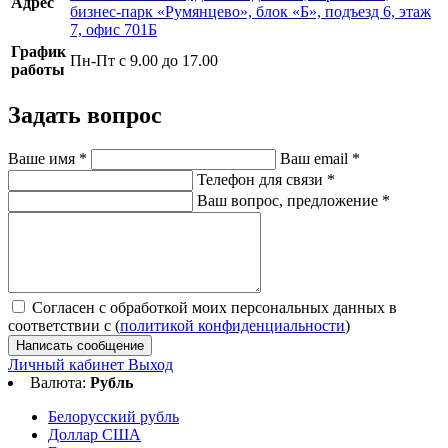
Адрес
бизнес-парк «Румянцево», блок «Б», подъезд 6, этаж
7, офис 701Б
График
Пн-Пт с 9.00 до 17.00
работы
Задать вопрос
Ваше имя
*
Ваш email
*
Телефон для связи
*
Ваш вопрос, предложение
*
Согласен с обработкой моих персональных данных в
соответствии с (
политикой конфиденциальности
)
Написать сообщение
Личный кабинет
Выход
Валюта:
Рубль
Белорусский рубль
Доллар США