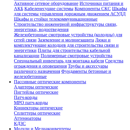
Активное сетевое оборудование
Источники питания и
АКБ
Кабеленесущие системы
Компоненты СКС
Шкафы
для системы управления дорожным движением АСУДД
Шкафы и стойки телекоммуникационные
Строительство инженерной инфраструктуры связи,
энергетики, водоотведения
Железобетонные смотровые устройства (колодцы) для
сетей связи
Заземление и молниезащита
Люки и
комплектующие колодцев для строительства связи и
энергетики
Плиты для строительства кабельной
канализации
Полимерные смотровые устройства
Специальный инвентарь для монтажа кабеля
Средства
ограждения и оповещения
Трубы и аксессуары
различного назначения
Фундаменты бетонные и
железобетонные
Пассивные оптические компоненты
Адаптеры оптические
Пигтейлы оптические
Патч-корды
MPO патч-корды
Коннекторы оптические
Сплиттеры оптические
Аттенюаторы
КДЗС
Модули и Медиаконвертеры