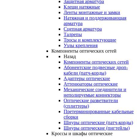
Защитная арматура
Клещи натяжные
Ленты монтажные и замки
Натяжная и поддерживающая
арматура
Сцепная арматура
Талрепы
Тросы и комплектующие
Узлы крепления
Компоненты оптических сетей
Назад
Компоненты оптических сетей
Абонентские подвесные дроп-
кабели (патч-корды)
Адаптеры оптические
Аттенюаторы оптические
Механические соединители и
неполируемые коннекторы
Оптические разветвители
(сплиттеры)
Претерминированные кабельные
сборки
Шнуры оптические (патч-корды)
Шнуры оптические (пигтейлы)
Кроссы и шкафы оптические