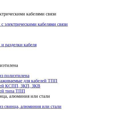
ктрическими кабелями связи
с электрическими кабелями связи
 и разделки кабеля
лиэтилена
из полиэтилена
саживаемые для кабелей ТПП
лей КСПП, ЗКП, ЗКВ
ей типа ТПП
инца, алюминия или стали
из свинца, алюминия или стали