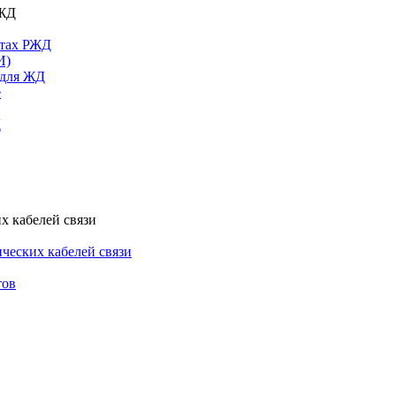
РЖД
ктах РЖД
И)
 для ЖД
е
Д
х кабелей связи
ческих кабелей связи
тов