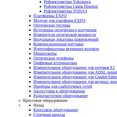
Рефлектометры Yokogawa
Рефлектометры Связь Прибор
Рефлектометры ТОПАЗ
Платформы EXFO
Модули для платформ EXFO
Оптические тестеры
Источники оптического излучения
Измерители оптической мощности
Визуальные локаторы повреждений
Компенсационные катушки
Идентификаторы активных волокон
Микроскопы
Оптические телефоны
Цифровые аттенюаторы
Измерительное оборудование для потоков Е1
Измерительное оборудование для ADSL лини
Измерительное оборудование для Gigabit Ether
Измерительное оборудование для медных ли
Приборы для слаботочных сетей
Аксессуары к оборудованию
Радиочастотное оборудование
Кроссовое оборудование
Назад
Кроссовое оборудование
Стоечные кроссы