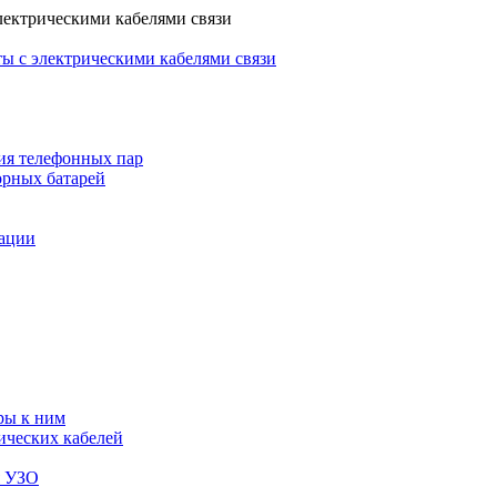
лектрическими кабелями связи
ы с электрическими кабелями связи
ия телефонных пар
орных батарей
зации
ры к ним
ических кабелей
я УЗО