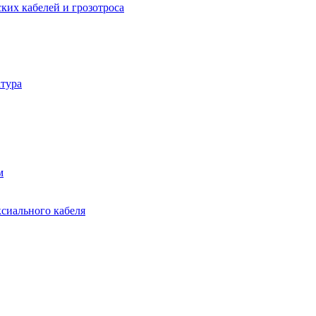
ких кабелей и грозотроса
тура
м
ксиального кабеля