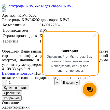
Артикул: KIWI-6202
Электроды KIWI-6202 для сварок KIWI
Код-позиции
01-00122504
Производитель
KIWI
Страна производства
Китай
Гарантия
1 год
Виктория
Обращаем Ваше внимание, что размещенная на данном сайте
справочная информация о товарах не является публичной
Здравствуйте! Мы готовы Вам
офертой, наличие и стоимость оборудования необходимо
помочь. Напишите нашим
уточнить у менеджеров ООО "Концепт Технологии".
менеджерам, если у вас
4 108.33
руб
/ шт
появятся вопросы.
Выберите подарок
При покупке данного товара вам
полагается один из подарков представленных ниже
В корзину
Купить в 1 клик
Сравнение
Избранное
Описание
Характеристики