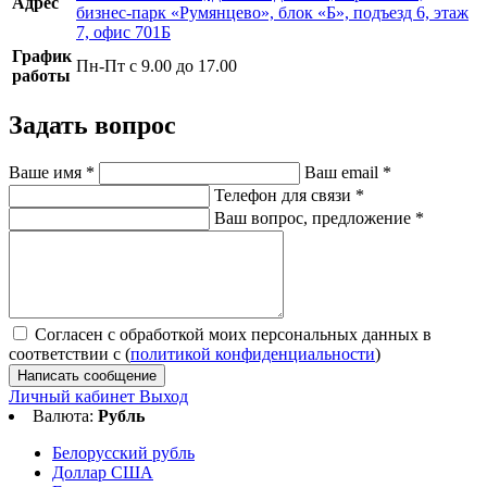
Адрес
бизнес-парк «Румянцево», блок «Б», подъезд 6, этаж
7, офис 701Б
График
Пн-Пт с 9.00 до 17.00
работы
Задать вопрос
Ваше имя
*
Ваш email
*
Телефон для связи
*
Ваш вопрос, предложение
*
Согласен с обработкой моих персональных данных в
соответствии с (
политикой конфиденциальности
)
Написать сообщение
Личный кабинет
Выход
Валюта:
Рубль
Белорусский рубль
Доллар США