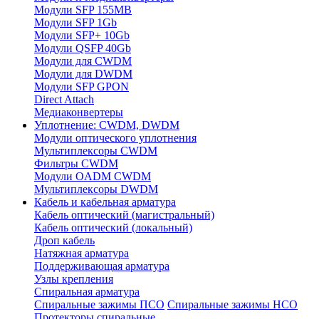
Модули SFP 155MB
Модули SFP 1Gb
Модули SFP+ 10Gb
Модули QSFP 40Gb
Модули для CWDM
Модули для DWDM
Модули SFP GPON
Direct Attach
Медиаконвертеры
Уплотнение: CWDM, DWDM
Модули оптического уплотнения
Мультиплексоры CWDM
Фильтры CWDM
Модули OADM CWDM
Мультиплексоры DWDM
Кабель и кабельная арматура
Кабель оптический (магистральный)
Кабель оптический (локальный)
Дроп кабель
Натяжная арматура
Поддерживающая арматура
Узлы крепления
Спиральная арматура
Спиральные зажимы ПСО
Спиральные зажимы НСО
Протекторы спиральные