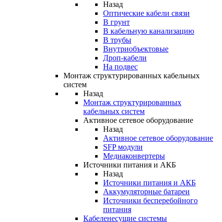
Назад
Оптические кабели связи
В грунт
В кабельную канализацию
В трубы
Внутриобъектовые
Дроп-кабели
На подвес
Монтаж структурированных кабельных
систем
Назад
Монтаж структурированных
кабельных систем
Активное сетевое оборудование
Назад
Активное сетевое оборудование
SFP модули
Медиаконвертеры
Источники питания и АКБ
Назад
Источники питания и АКБ
Аккумуляторные батареи
Источники бесперебойного
питания
Кабеленесущие системы