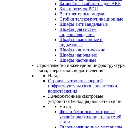
Батарейные кабинеты для АКБ
Блоки розеток PDU
Вентиляторные модули
Стойки телекоммуникационные
Шкафы антивандальные
Шкафы для систем
видеонаблюдения
Шкафы квартирные и
подъездные
Шкафы климатические
Шкафы напольные
Шкафы настенные
Строительство инженерной инфраструктуры
связи, энергетики, водоотведения
Назад
Строительство инженерной
инфраструктуры связи, энергетики,
водоотведения
Железобетонные смотровые
устройства (колодцы) для сетей связи
Назад
Железобетонные смотровые
устройства (колодцы) для сетей
связи
Гидроизоляционные материалы