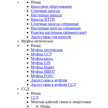
Назад
Кроссовое оборудование
Стоечные кроссы
Настенные кроссы
Кроссы HTTB
Стоечные кроссы собранные
Настенные кроссы собранные
Розетки настенные (абонентские)
Аксессуары для кроссов
Муфты оптические
Назад
Муфты оптические
Муфты ССД
Муфты-кросс
Муфты GJS
Муфты Huatel
Муфты МВОТ
Муфты FOSC
Аксессуары к муфтам
Аксессуары к муфтам ССД
ССД
Назад
ССД
Монтаж кабелей связи и энергетики
Назад