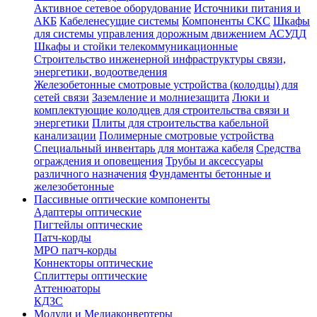
Активное сетевое оборудование
Источники питания и
АКБ
Кабеленесущие системы
Компоненты СКС
Шкафы
для системы управления дорожным движением АСУДД
Шкафы и стойки телекоммуникационные
Строительство инженерной инфраструктуры связи,
энергетики, водоотведения
Железобетонные смотровые устройства (колодцы) для
сетей связи
Заземление и молниезащита
Люки и
комплектующие колодцев для строительства связи и
энергетики
Плиты для строительства кабельной
канализации
Полимерные смотровые устройства
Специальный инвентарь для монтажа кабеля
Средства
ограждения и оповещения
Трубы и аксессуары
различного назначения
Фундаменты бетонные и
железобетонные
Пассивные оптические компоненты
Адаптеры оптические
Пигтейлы оптические
Патч-корды
MPO патч-корды
Коннекторы оптические
Сплиттеры оптические
Аттенюаторы
КДЗС
Модули и Медиаконвертеры