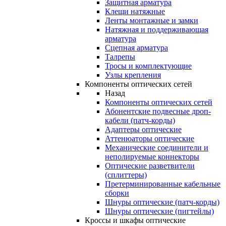
Защитная арматура
Клещи натяжные
Ленты монтажные и замки
Натяжная и поддерживающая
арматура
Сцепная арматура
Талрепы
Тросы и комплектующие
Узлы крепления
Компоненты оптических сетей
Назад
Компоненты оптических сетей
Абонентские подвесные дроп-
кабели (патч-корды)
Адаптеры оптические
Аттенюаторы оптические
Механические соединители и
неполируемые коннекторы
Оптические разветвители
(сплиттеры)
Претерминированные кабельные
сборки
Шнуры оптические (патч-корды)
Шнуры оптические (пигтейлы)
Кроссы и шкафы оптические