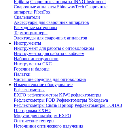
Fujikura
Сварочные аппараты INNO Instrument
Сварочные аппараты ShinewayTech
Cварочные
аппараты FiberFox
Скалыватели
Аксессуары для сварочных аппаратов
Расходные материалы
Термострипперы
Электроды для сварочных аппаратов
Инструменты
Инструмент для работы с оптоволокном
Инструменты для работы с кабелем
Наборы инструментов
Инструменты СКС
Горелки и балоны
Палатки
Чистящие средства для оптоволокна
Измерительное оборудование
Рефлектометры
EXFO рефлектометры
KIWI рефлектометры
Рефлектометры FOD
Рефлектометры Yokogawa
Рефлектометры Связь Прибор
Рефлектометры ТОПАЗ
Платформы EXFO
Модули для платформ EXFO
Оптические тестеры
Источники оптического излучения