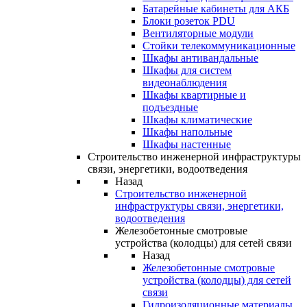
Батарейные кабинеты для АКБ
Блоки розеток PDU
Вентиляторные модули
Стойки телекоммуникационные
Шкафы антивандальные
Шкафы для систем
видеонаблюдения
Шкафы квартирные и
подъездные
Шкафы климатические
Шкафы напольные
Шкафы настенные
Строительство инженерной инфраструктуры
связи, энергетики, водоотведения
Назад
Строительство инженерной
инфраструктуры связи, энергетики,
водоотведения
Железобетонные смотровые
устройства (колодцы) для сетей связи
Назад
Железобетонные смотровые
устройства (колодцы) для сетей
связи
Гидроизоляционные материалы