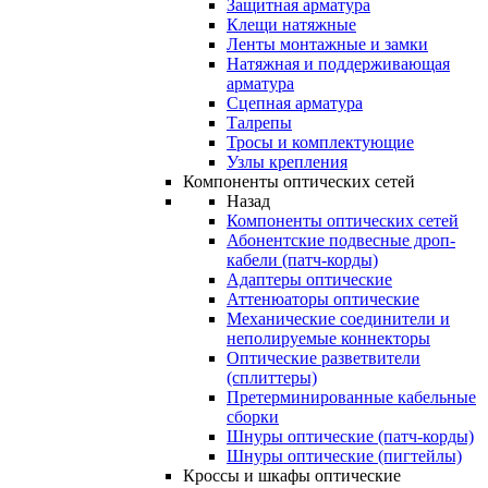
Защитная арматура
Клещи натяжные
Ленты монтажные и замки
Натяжная и поддерживающая
арматура
Сцепная арматура
Талрепы
Тросы и комплектующие
Узлы крепления
Компоненты оптических сетей
Назад
Компоненты оптических сетей
Абонентские подвесные дроп-
кабели (патч-корды)
Адаптеры оптические
Аттенюаторы оптические
Механические соединители и
неполируемые коннекторы
Оптические разветвители
(сплиттеры)
Претерминированные кабельные
сборки
Шнуры оптические (патч-корды)
Шнуры оптические (пигтейлы)
Кроссы и шкафы оптические