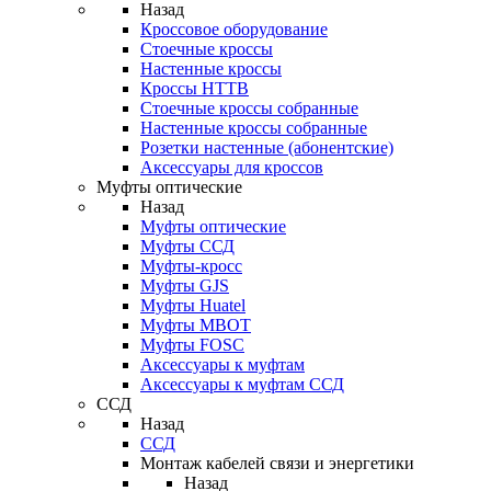
Назад
Кроссовое оборудование
Стоечные кроссы
Настенные кроссы
Кроссы HTTB
Стоечные кроссы собранные
Настенные кроссы собранные
Розетки настенные (абонентские)
Аксессуары для кроссов
Муфты оптические
Назад
Муфты оптические
Муфты ССД
Муфты-кросс
Муфты GJS
Муфты Huatel
Муфты МВОТ
Муфты FOSC
Аксессуары к муфтам
Аксессуары к муфтам ССД
ССД
Назад
ССД
Монтаж кабелей связи и энергетики
Назад