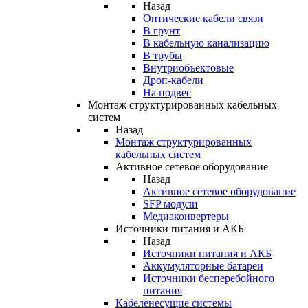
Назад
Оптические кабели связи
В грунт
В кабельную канализацию
В трубы
Внутриобъектовые
Дроп-кабели
На подвес
Монтаж структурированных кабельных
систем
Назад
Монтаж структурированных
кабельных систем
Активное сетевое оборудование
Назад
Активное сетевое оборудование
SFP модули
Медиаконвертеры
Источники питания и АКБ
Назад
Источники питания и АКБ
Аккумуляторные батареи
Источники бесперебойного
питания
Кабеленесущие системы