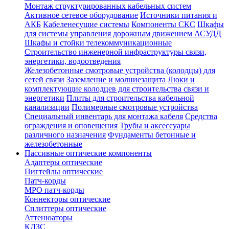
Монтаж структурированных кабельных систем
Активное сетевое оборудование
Источники питания и
АКБ
Кабеленесущие системы
Компоненты СКС
Шкафы
для системы управления дорожным движением АСУДД
Шкафы и стойки телекоммуникационные
Строительство инженерной инфраструктуры связи,
энергетики, водоотведения
Железобетонные смотровые устройства (колодцы) для
сетей связи
Заземление и молниезащита
Люки и
комплектующие колодцев для строительства связи и
энергетики
Плиты для строительства кабельной
канализации
Полимерные смотровые устройства
Специальный инвентарь для монтажа кабеля
Средства
ограждения и оповещения
Трубы и аксессуары
различного назначения
Фундаменты бетонные и
железобетонные
Пассивные оптические компоненты
Адаптеры оптические
Пигтейлы оптические
Патч-корды
MPO патч-корды
Коннекторы оптические
Сплиттеры оптические
Аттенюаторы
КДЗС