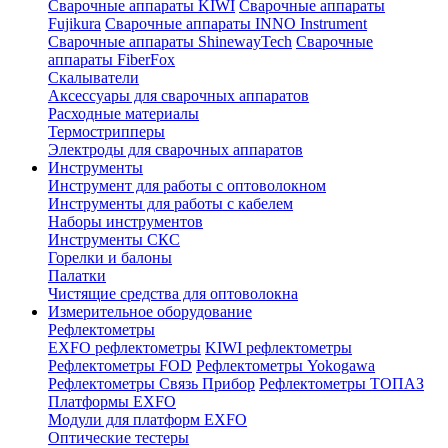
Сварочные аппараты KIWI
Сварочные аппараты
Fujikura
Сварочные аппараты INNO Instrument
Сварочные аппараты ShinewayTech
Cварочные
аппараты FiberFox
Скалыватели
Аксессуары для сварочных аппаратов
Расходные материалы
Термострипперы
Электроды для сварочных аппаратов
Инструменты
Инструмент для работы с оптоволокном
Инструменты для работы с кабелем
Наборы инструментов
Инструменты СКС
Горелки и балоны
Палатки
Чистящие средства для оптоволокна
Измерительное оборудование
Рефлектометры
EXFO рефлектометры
KIWI рефлектометры
Рефлектометры FOD
Рефлектометры Yokogawa
Рефлектометры Связь Прибор
Рефлектометры ТОПАЗ
Платформы EXFO
Модули для платформ EXFO
Оптические тестеры