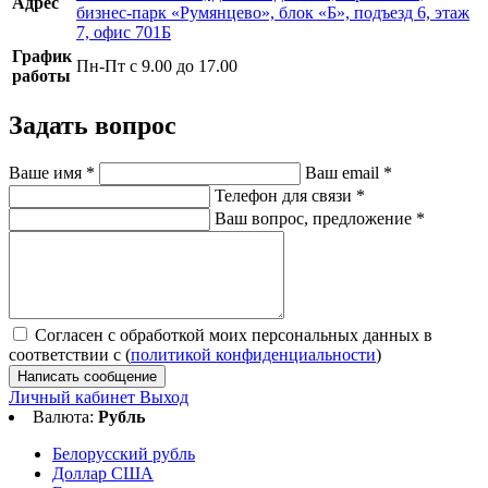
Адрес
бизнес-парк «Румянцево», блок «Б», подъезд 6, этаж
7, офис 701Б
График
Пн-Пт с 9.00 до 17.00
работы
Задать вопрос
Ваше имя
*
Ваш email
*
Телефон для связи
*
Ваш вопрос, предложение
*
Согласен с обработкой моих персональных данных в
соответствии с (
политикой конфиденциальности
)
Написать сообщение
Личный кабинет
Выход
Валюта:
Рубль
Белорусский рубль
Доллар США