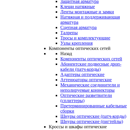
Защитная арматура
Клещи натяжные
Ленты монтажные и замки
Натяжная и поддерживающая
арматура
Сцепная арматура
Талрепы
Тросы и комплектующие
Узлы крепления
Компоненты оптических сетей
Назад
Компоненты оптических сетей
Абонентские подвесные дроп-
кабели (патч-корды)
Адаптеры оптические
Аттенюаторы оптические
Механические соединители и
неполируемые коннекторы
Оптические разветвители
(сплиттеры)
Претерминированные кабельные
сборки
Шнуры оптические (патч-корды)
Шнуры оптические (пигтейлы)
Кроссы и шкафы оптические