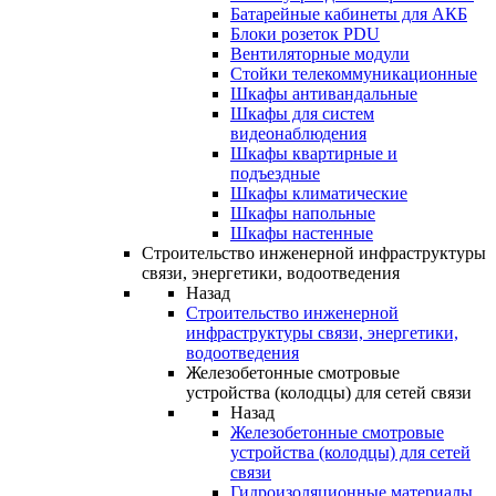
Батарейные кабинеты для АКБ
Блоки розеток PDU
Вентиляторные модули
Стойки телекоммуникационные
Шкафы антивандальные
Шкафы для систем
видеонаблюдения
Шкафы квартирные и
подъездные
Шкафы климатические
Шкафы напольные
Шкафы настенные
Строительство инженерной инфраструктуры
связи, энергетики, водоотведения
Назад
Строительство инженерной
инфраструктуры связи, энергетики,
водоотведения
Железобетонные смотровые
устройства (колодцы) для сетей связи
Назад
Железобетонные смотровые
устройства (колодцы) для сетей
связи
Гидроизоляционные материалы