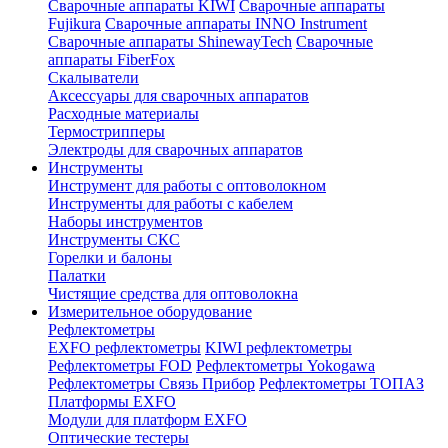
Сварочные аппараты KIWI
Сварочные аппараты
Fujikura
Сварочные аппараты INNO Instrument
Сварочные аппараты ShinewayTech
Cварочные
аппараты FiberFox
Скалыватели
Аксессуары для сварочных аппаратов
Расходные материалы
Термострипперы
Электроды для сварочных аппаратов
Инструменты
Инструмент для работы с оптоволокном
Инструменты для работы с кабелем
Наборы инструментов
Инструменты СКС
Горелки и балоны
Палатки
Чистящие средства для оптоволокна
Измерительное оборудование
Рефлектометры
EXFO рефлектометры
KIWI рефлектометры
Рефлектометры FOD
Рефлектометры Yokogawa
Рефлектометры Связь Прибор
Рефлектометры ТОПАЗ
Платформы EXFO
Модули для платформ EXFO
Оптические тестеры