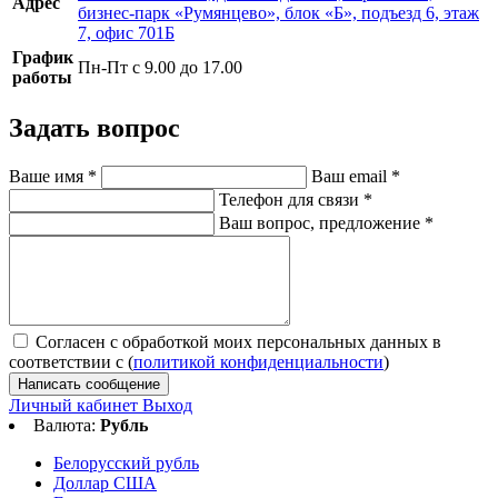
Адрес
бизнес-парк «Румянцево», блок «Б», подъезд 6, этаж
7, офис 701Б
График
Пн-Пт с 9.00 до 17.00
работы
Задать вопрос
Ваше имя
*
Ваш email
*
Телефон для связи
*
Ваш вопрос, предложение
*
Согласен с обработкой моих персональных данных в
соответствии с (
политикой конфиденциальности
)
Написать сообщение
Личный кабинет
Выход
Валюта:
Рубль
Белорусский рубль
Доллар США