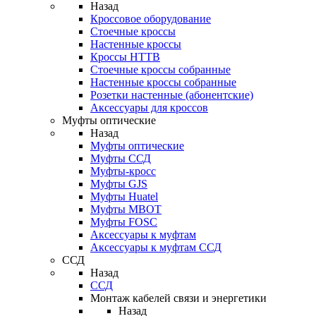
Назад
Кроссовое оборудование
Стоечные кроссы
Настенные кроссы
Кроссы HTTB
Стоечные кроссы собранные
Настенные кроссы собранные
Розетки настенные (абонентские)
Аксессуары для кроссов
Муфты оптические
Назад
Муфты оптические
Муфты ССД
Муфты-кросс
Муфты GJS
Муфты Huatel
Муфты МВОТ
Муфты FOSC
Аксессуары к муфтам
Аксессуары к муфтам ССД
ССД
Назад
ССД
Монтаж кабелей связи и энергетики
Назад