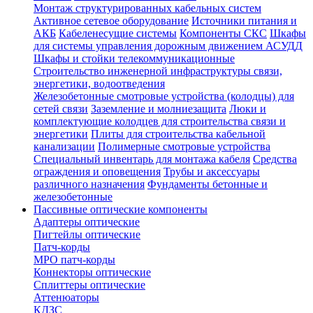
Монтаж структурированных кабельных систем
Активное сетевое оборудование
Источники питания и
АКБ
Кабеленесущие системы
Компоненты СКС
Шкафы
для системы управления дорожным движением АСУДД
Шкафы и стойки телекоммуникационные
Строительство инженерной инфраструктуры связи,
энергетики, водоотведения
Железобетонные смотровые устройства (колодцы) для
сетей связи
Заземление и молниезащита
Люки и
комплектующие колодцев для строительства связи и
энергетики
Плиты для строительства кабельной
канализации
Полимерные смотровые устройства
Специальный инвентарь для монтажа кабеля
Средства
ограждения и оповещения
Трубы и аксессуары
различного назначения
Фундаменты бетонные и
железобетонные
Пассивные оптические компоненты
Адаптеры оптические
Пигтейлы оптические
Патч-корды
MPO патч-корды
Коннекторы оптические
Сплиттеры оптические
Аттенюаторы
КДЗС