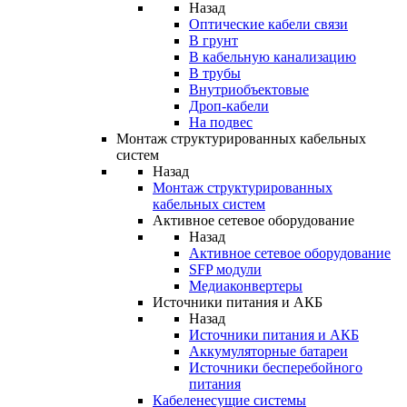
Назад
Оптические кабели связи
В грунт
В кабельную канализацию
В трубы
Внутриобъектовые
Дроп-кабели
На подвес
Монтаж структурированных кабельных
систем
Назад
Монтаж структурированных
кабельных систем
Активное сетевое оборудование
Назад
Активное сетевое оборудование
SFP модули
Медиаконвертеры
Источники питания и АКБ
Назад
Источники питания и АКБ
Аккумуляторные батареи
Источники бесперебойного
питания
Кабеленесущие системы