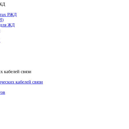
РЖД
ктах РЖД
И)
 для ЖД
е
Д
х кабелей связи
ческих кабелей связи
тов