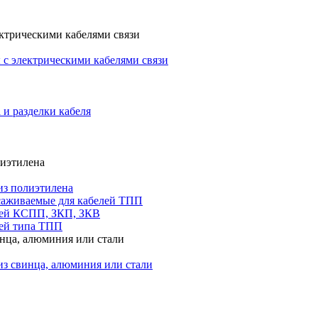
ктрическими кабелями связи
с электрическими кабелями связи
 и разделки кабеля
лиэтилена
из полиэтилена
саживаемые для кабелей ТПП
лей КСПП, ЗКП, ЗКВ
ей типа ТПП
инца, алюминия или стали
из свинца, алюминия или стали