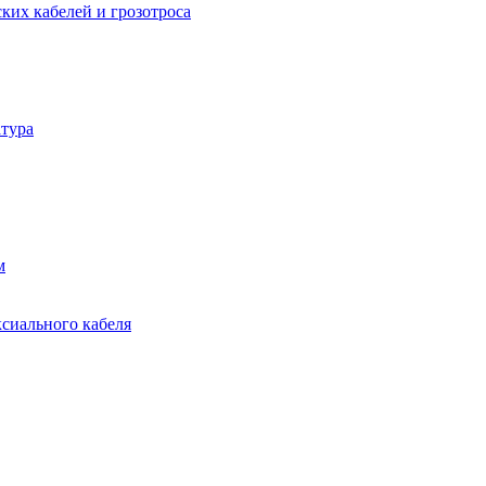
ких кабелей и грозотроса
тура
м
ксиального кабеля