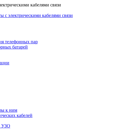
лектрическими кабелями связи
ы с электрическими кабелями связи
ия телефонных пар
орных батарей
зации
ры к ним
ических кабелей
я УЗО