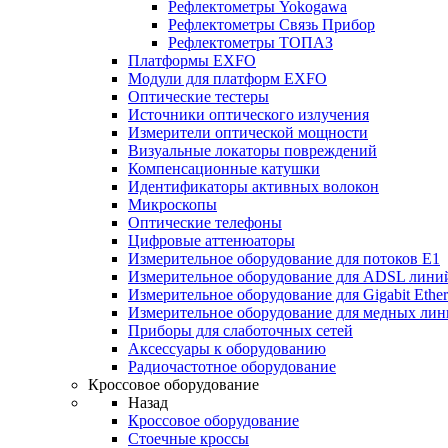
Рефлектометры Yokogawa
Рефлектометры Связь Прибор
Рефлектометры ТОПАЗ
Платформы EXFO
Модули для платформ EXFO
Оптические тестеры
Источники оптического излучения
Измерители оптической мощности
Визуальные локаторы повреждений
Компенсационные катушки
Идентификаторы активных волокон
Микроскопы
Оптические телефоны
Цифровые аттенюаторы
Измерительное оборудование для потоков Е1
Измерительное оборудование для ADSL лини
Измерительное оборудование для Gigabit Ether
Измерительное оборудование для медных ли
Приборы для слаботочных сетей
Аксессуары к оборудованию
Радиочастотное оборудование
Кроссовое оборудование
Назад
Кроссовое оборудование
Стоечные кроссы