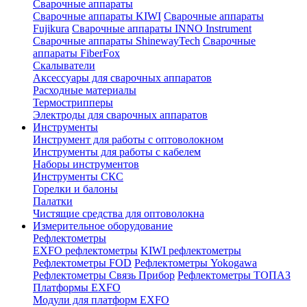
Сварочные аппараты
Сварочные аппараты KIWI
Сварочные аппараты
Fujikura
Сварочные аппараты INNO Instrument
Сварочные аппараты ShinewayTech
Cварочные
аппараты FiberFox
Скалыватели
Аксессуары для сварочных аппаратов
Расходные материалы
Термострипперы
Электроды для сварочных аппаратов
Инструменты
Инструмент для работы с оптоволокном
Инструменты для работы с кабелем
Наборы инструментов
Инструменты СКС
Горелки и балоны
Палатки
Чистящие средства для оптоволокна
Измерительное оборудование
Рефлектометры
EXFO рефлектометры
KIWI рефлектометры
Рефлектометры FOD
Рефлектометры Yokogawa
Рефлектометры Связь Прибор
Рефлектометры ТОПАЗ
Платформы EXFO
Модули для платформ EXFO