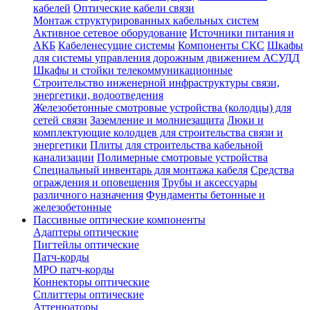
кабелей
Оптические кабели связи
Монтаж структурированных кабельных систем
Активное сетевое оборудование
Источники питания и
АКБ
Кабеленесущие системы
Компоненты СКС
Шкафы
для системы управления дорожным движением АСУДД
Шкафы и стойки телекоммуникационные
Строительство инженерной инфраструктуры связи,
энергетики, водоотведения
Железобетонные смотровые устройства (колодцы) для
сетей связи
Заземление и молниезащита
Люки и
комплектующие колодцев для строительства связи и
энергетики
Плиты для строительства кабельной
канализации
Полимерные смотровые устройства
Специальный инвентарь для монтажа кабеля
Средства
ограждения и оповещения
Трубы и аксессуары
различного назначения
Фундаменты бетонные и
железобетонные
Пассивные оптические компоненты
Адаптеры оптические
Пигтейлы оптические
Патч-корды
MPO патч-корды
Коннекторы оптические
Сплиттеры оптические
Аттенюаторы