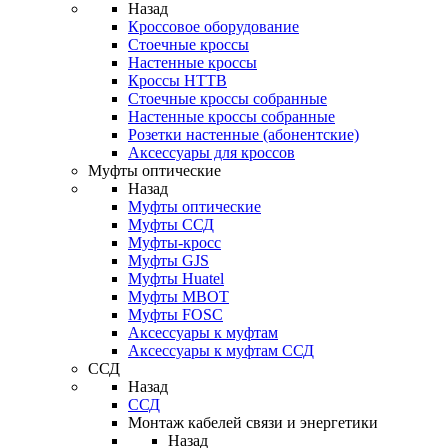
Назад
Кроссовое оборудование
Стоечные кроссы
Настенные кроссы
Кроссы HTTB
Стоечные кроссы собранные
Настенные кроссы собранные
Розетки настенные (абонентские)
Аксессуары для кроссов
Муфты оптические
Назад
Муфты оптические
Муфты ССД
Муфты-кросс
Муфты GJS
Муфты Huatel
Муфты МВОТ
Муфты FOSC
Аксессуары к муфтам
Аксессуары к муфтам ССД
ССД
Назад
ССД
Монтаж кабелей связи и энергетики
Назад