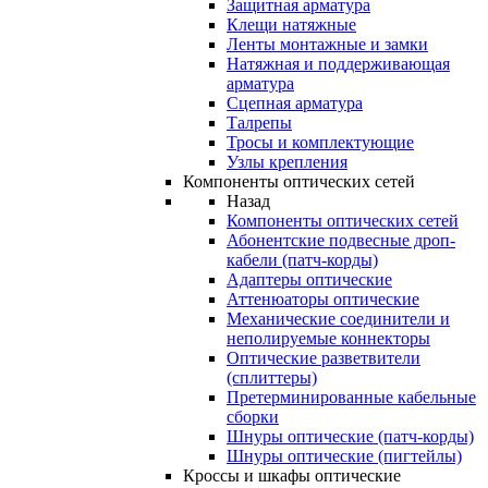
Защитная арматура
Клещи натяжные
Ленты монтажные и замки
Натяжная и поддерживающая
арматура
Сцепная арматура
Талрепы
Тросы и комплектующие
Узлы крепления
Компоненты оптических сетей
Назад
Компоненты оптических сетей
Абонентские подвесные дроп-
кабели (патч-корды)
Адаптеры оптические
Аттенюаторы оптические
Механические соединители и
неполируемые коннекторы
Оптические разветвители
(сплиттеры)
Претерминированные кабельные
сборки
Шнуры оптические (патч-корды)
Шнуры оптические (пигтейлы)
Кроссы и шкафы оптические