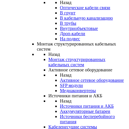
Назад
Оптические кабели связи
В грунт
В кабельную канализацию
В трубы
Внутриобъектовые
Дроп-кабели
На подвес
Монтаж структурированных кабельных
систем
Назад
Монтаж структурированных
кабельных систем
Активное сетевое оборудование
Назад
Активное сетевое оборудование
SFP модули
Медиаконвертеры
Источники питания и АКБ
Назад
Источники питания и АКБ
Аккумуляторные батареи
Источники бесперебойного
питания
Кабеленесущие системы