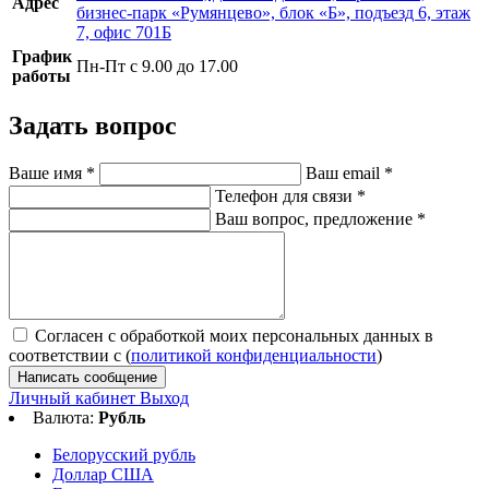
Адрес
бизнес-парк «Румянцево», блок «Б», подъезд 6, этаж
7, офис 701Б
График
Пн-Пт с 9.00 до 17.00
работы
Задать вопрос
Ваше имя
*
Ваш email
*
Телефон для связи
*
Ваш вопрос, предложение
*
Согласен с обработкой моих персональных данных в
соответствии с (
политикой конфиденциальности
)
Написать сообщение
Личный кабинет
Выход
Валюта:
Рубль
Белорусский рубль
Доллар США