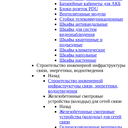
Батарейные кабинеты для АКБ
Блоки розеток PDU
Вентиляторные модули
Стойки телекоммуникационные
Шкафы антивандальные
Шкафы для систем
видеонаблюдения
Шкафы квартирные и
подъездные
Шкафы климатические
Шкафы напольные
Шкафы настенные
Строительство инженерной инфраструктуры
связи, энергетики, водоотведения
Назад
Строительство инженерной
инфраструктуры связи, энергетики,
водоотведения
Железобетонные смотровые
устройства (колодцы) для сетей связи
Назад
Железобетонные смотровые
устройства (колодцы) для сетей
связи
Гидроизоляционные материалы