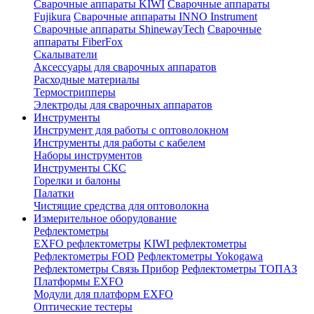
Сварочные аппараты KIWI
Сварочные аппараты
Fujikura
Сварочные аппараты INNO Instrument
Сварочные аппараты ShinewayTech
Cварочные
аппараты FiberFox
Скалыватели
Аксессуары для сварочных аппаратов
Расходные материалы
Термострипперы
Электроды для сварочных аппаратов
Инструменты
Инструмент для работы с оптоволокном
Инструменты для работы с кабелем
Наборы инструментов
Инструменты СКС
Горелки и балоны
Палатки
Чистящие средства для оптоволокна
Измерительное оборудование
Рефлектометры
EXFO рефлектометры
KIWI рефлектометры
Рефлектометры FOD
Рефлектометры Yokogawa
Рефлектометры Связь Прибор
Рефлектометры ТОПАЗ
Платформы EXFO
Модули для платформ EXFO
Оптические тестеры