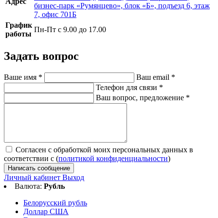
Адрес
бизнес-парк «Румянцево», блок «Б», подъезд 6, этаж
7, офис 701Б
График
Пн-Пт с 9.00 до 17.00
работы
Задать вопрос
Ваше имя
*
Ваш email
*
Телефон для связи
*
Ваш вопрос, предложение
*
Согласен с обработкой моих персональных данных в
соответствии с (
политикой конфиденциальности
)
Написать сообщение
Личный кабинет
Выход
Валюта:
Рубль
Белорусский рубль
Доллар США