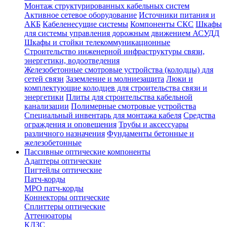
Монтаж структурированных кабельных систем
Активное сетевое оборудование
Источники питания и
АКБ
Кабеленесущие системы
Компоненты СКС
Шкафы
для системы управления дорожным движением АСУДД
Шкафы и стойки телекоммуникационные
Строительство инженерной инфраструктуры связи,
энергетики, водоотведения
Железобетонные смотровые устройства (колодцы) для
сетей связи
Заземление и молниезащита
Люки и
комплектующие колодцев для строительства связи и
энергетики
Плиты для строительства кабельной
канализации
Полимерные смотровые устройства
Специальный инвентарь для монтажа кабеля
Средства
ограждения и оповещения
Трубы и аксессуары
различного назначения
Фундаменты бетонные и
железобетонные
Пассивные оптические компоненты
Адаптеры оптические
Пигтейлы оптические
Патч-корды
MPO патч-корды
Коннекторы оптические
Сплиттеры оптические
Аттенюаторы
КДЗС