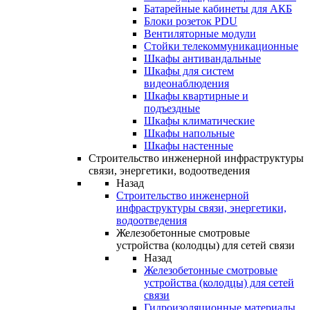
Батарейные кабинеты для АКБ
Блоки розеток PDU
Вентиляторные модули
Стойки телекоммуникационные
Шкафы антивандальные
Шкафы для систем
видеонаблюдения
Шкафы квартирные и
подъездные
Шкафы климатические
Шкафы напольные
Шкафы настенные
Строительство инженерной инфраструктуры
связи, энергетики, водоотведения
Назад
Строительство инженерной
инфраструктуры связи, энергетики,
водоотведения
Железобетонные смотровые
устройства (колодцы) для сетей связи
Назад
Железобетонные смотровые
устройства (колодцы) для сетей
связи
Гидроизоляционные материалы