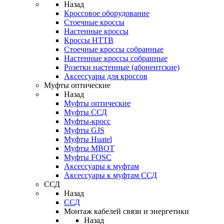
Назад
Кроссовое оборудование
Стоечные кроссы
Настенные кроссы
Кроссы HTTB
Стоечные кроссы собранные
Настенные кроссы собранные
Розетки настенные (абонентские)
Аксессуары для кроссов
Муфты оптические
Назад
Муфты оптические
Муфты ССД
Муфты-кросс
Муфты GJS
Муфты Huatel
Муфты МВОТ
Муфты FOSC
Аксессуары к муфтам
Аксессуары к муфтам ССД
ССД
Назад
ССД
Монтаж кабелей связи и энергетики
Назад