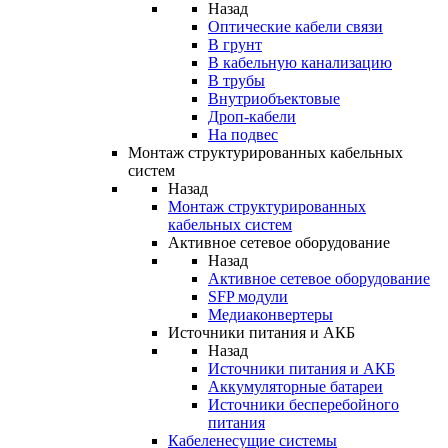
Назад
Оптические кабели связи
В грунт
В кабельную канализацию
В трубы
Внутриобъектовые
Дроп-кабели
На подвес
Монтаж структурированных кабельных
систем
Назад
Монтаж структурированных
кабельных систем
Активное сетевое оборудование
Назад
Активное сетевое оборудование
SFP модули
Медиаконвертеры
Источники питания и АКБ
Назад
Источники питания и АКБ
Аккумуляторные батареи
Источники бесперебойного
питания
Кабеленесущие системы