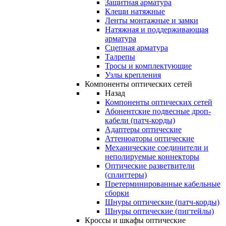
Защитная арматура
Клещи натяжные
Ленты монтажные и замки
Натяжная и поддерживающая
арматура
Сцепная арматура
Талрепы
Тросы и комплектующие
Узлы крепления
Компоненты оптических сетей
Назад
Компоненты оптических сетей
Абонентские подвесные дроп-
кабели (патч-корды)
Адаптеры оптические
Аттенюаторы оптические
Механические соединители и
неполируемые коннекторы
Оптические разветвители
(сплиттеры)
Претерминированные кабельные
сборки
Шнуры оптические (патч-корды)
Шнуры оптические (пигтейлы)
Кроссы и шкафы оптические