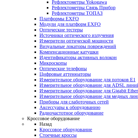
Рефлектометры Yokogawa
Рефлектометры Связь Прибор
Рефлектометры ТОПАЗ
Платформы EXFO
Модули для платформ EXFO
Оптические тестеры
Источники оптического излучения
Измерители оптической мощности
Визуальные локаторы повреждений
Компенсационные катушки
Идентификаторы активных волокон
Микроскопы
Оптические телефоны
Цифровые аттенюаторы
Измерительное оборудование для потоков Е1
Измерительное оборудование для ADSL лини
Измерительное оборудование для Gigabit Ether
Измерительное оборудование для медных ли
Приборы для слаботочных сетей
Аксессуары к оборудованию
Радиочастотное оборудование
Кроссовое оборудование
Назад
Кроссовое оборудование
Стоечные кроссы