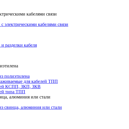
ктрическими кабелями связи
с электрическими кабелями связи
 и разделки кабеля
лиэтилена
из полиэтилена
саживаемые для кабелей ТПП
лей КСПП, ЗКП, ЗКВ
ей типа ТПП
инца, алюминия или стали
из свинца, алюминия или стали