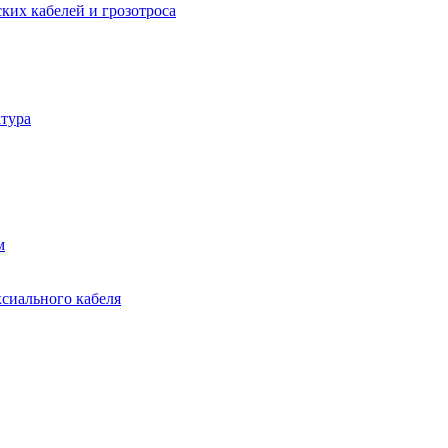
ких кабелей и грозотроса
тура
м
ксиального кабеля