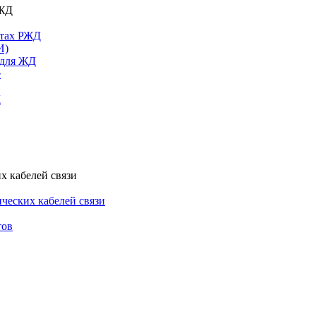
РЖД
ктах РЖД
И)
 для ЖД
е
Д
х кабелей связи
ческих кабелей связи
тов