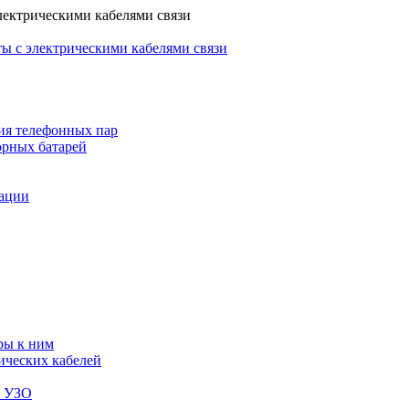
лектрическими кабелями связи
ы с электрическими кабелями связи
ия телефонных пар
орных батарей
зации
ры к ним
ических кабелей
я УЗО