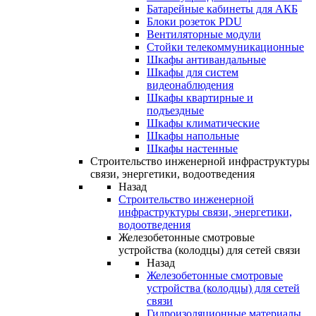
Батарейные кабинеты для АКБ
Блоки розеток PDU
Вентиляторные модули
Стойки телекоммуникационные
Шкафы антивандальные
Шкафы для систем
видеонаблюдения
Шкафы квартирные и
подъездные
Шкафы климатические
Шкафы напольные
Шкафы настенные
Строительство инженерной инфраструктуры
связи, энергетики, водоотведения
Назад
Строительство инженерной
инфраструктуры связи, энергетики,
водоотведения
Железобетонные смотровые
устройства (колодцы) для сетей связи
Назад
Железобетонные смотровые
устройства (колодцы) для сетей
связи
Гидроизоляционные материалы