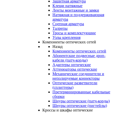
Защитная арматура
Клещи натяжные
Ленты монтажные и замки
Натяжная и поддерживающая
арматура
Сцепная арматура
Талрепы
Тросы и комплектующие
Узлы крепления
Компоненты оптических сетей
Назад
Компоненты оптических сетей
Абонентские подвесные дроп-
кабели (патч-корды)
Адаптеры оптические
Аттенюаторы оптические
Механические соединители и
неполируемые коннекторы
Оптические разветвители
(сплиттеры)
Претерминированные кабельные
сборки
Шнуры оптические (патч-корды)
Шнуры оптические (пигтейлы)
Кроссы и шкафы оптические