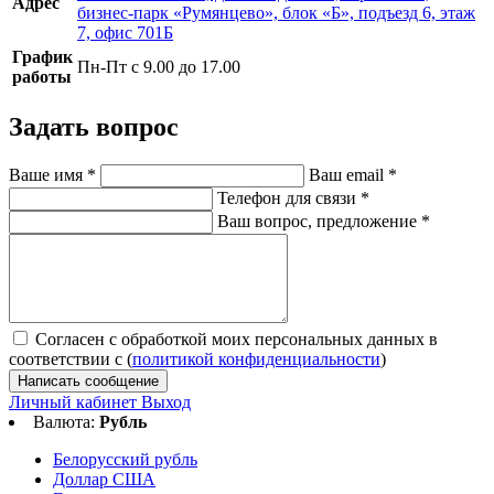
Адрес
бизнес-парк «Румянцево», блок «Б», подъезд 6, этаж
7, офис 701Б
График
Пн-Пт с 9.00 до 17.00
работы
Задать вопрос
Ваше имя
*
Ваш email
*
Телефон для связи
*
Ваш вопрос, предложение
*
Согласен с обработкой моих персональных данных в
соответствии с (
политикой конфиденциальности
)
Написать сообщение
Личный кабинет
Выход
Валюта:
Рубль
Белорусский рубль
Доллар США