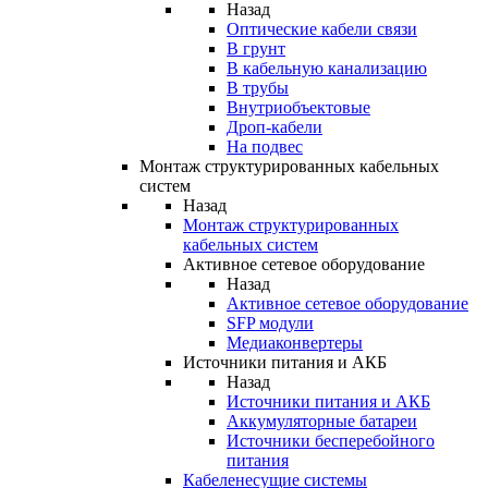
Назад
Оптические кабели связи
В грунт
В кабельную канализацию
В трубы
Внутриобъектовые
Дроп-кабели
На подвес
Монтаж структурированных кабельных
систем
Назад
Монтаж структурированных
кабельных систем
Активное сетевое оборудование
Назад
Активное сетевое оборудование
SFP модули
Медиаконвертеры
Источники питания и АКБ
Назад
Источники питания и АКБ
Аккумуляторные батареи
Источники бесперебойного
питания
Кабеленесущие системы