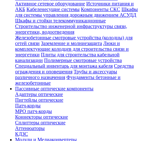
Активное сетевое оборудование
Источники питания и
АКБ
Кабеленесущие системы
Компоненты СКС
Шкафы
для системы управления дорожным движением АСУДД
Шкафы и стойки телекоммуникационные
Строительство инженерной инфраструктуры связи,
энергетики, водоотведения
Железобетонные смотровые устройства (колодцы) для
сетей связи
Заземление и молниезащита
Люки и
комплектующие колодцев для строительства связи и
энергетики
Плиты для строительства кабельной
канализации
Полимерные смотровые устройства
Специальный инвентарь для монтажа кабеля
Средства
ограждения и оповещения
Трубы и аксессуары
различного назначения
Фундаменты бетонные и
железобетонные
Пассивные оптические компоненты
Адаптеры оптические
Пигтейлы оптические
Патч-корды
MPO патч-корды
Коннекторы оптические
Сплиттеры оптические
Аттенюаторы
КДЗС
Модули и Медиаконвертеры