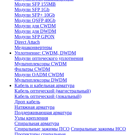
Модули SFP 155MB
Модули SFP 1Gb
Модули SFP+ 10Gb
Модули QSFP 40Gb
Модули для CWDM
Модули для DWDM
Модули SFP GPON
Direct Attach
Медиаконвертеры
Уплотнение: CWDM, DWDM
Модули оптического уплотнения
Мультиплексоры CWDM
Фильтры CWDM
Модули OADM CWDM
Мультиплексоры DWDM
Кабель и кабельная арматура
Кабель оптический (магистральный)
Кабель оптический (локальный)
Дроп кабель
Натяжная арматура
Поддерживающая арматура
Узлы крепления
Спиральная арматура
Спиральные зажимы ПСО
Спиральные зажимы НСО
Протекторы спиральные