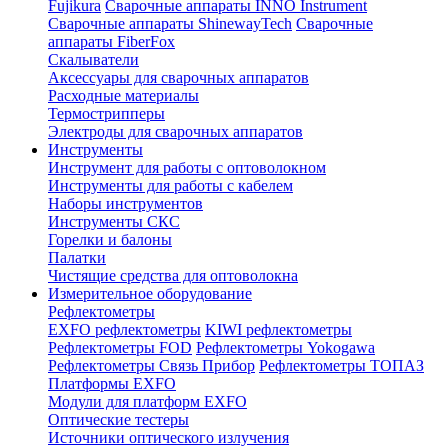
Fujikura
Сварочные аппараты INNO Instrument
Сварочные аппараты ShinewayTech
Cварочные
аппараты FiberFox
Скалыватели
Аксессуары для сварочных аппаратов
Расходные материалы
Термострипперы
Электроды для сварочных аппаратов
Инструменты
Инструмент для работы с оптоволокном
Инструменты для работы с кабелем
Наборы инструментов
Инструменты СКС
Горелки и балоны
Палатки
Чистящие средства для оптоволокна
Измерительное оборудование
Рефлектометры
EXFO рефлектометры
KIWI рефлектометры
Рефлектометры FOD
Рефлектометры Yokogawa
Рефлектометры Связь Прибор
Рефлектометры ТОПАЗ
Платформы EXFO
Модули для платформ EXFO
Оптические тестеры
Источники оптического излучения