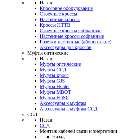
Назад
Кроссовое оборудование
Стоечные кроссы
Настенные кроссы
Кроссы HTTB
Стоечные кроссы собранные
Настенные кроссы собранные
Розетки настенные (абонентские)
Аксессуары для кроссов
Муфты оптические
Назад
Муфты оптические
Муфты ССД
Муфты-кросс
Муфты GJS
Муфты Huatel
Муфты МВОТ
Муфты FOSC
Аксессуары к муфтам
Аксессуары к муфтам ССД
ССД
Назад
ССД
Монтаж кабелей связи и энергетики
Назад