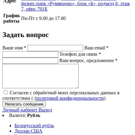
Адрес
бизнес-парк «Румянцево», блок «Б», подъезд 6, этаж
7, офис 701Б
График
Пн-Пт с 9.00 до 17.00
работы
Задать вопрос
Ваше имя
*
Ваш email
*
Телефон для связи
*
Ваш вопрос, предложение
*
Согласен с обработкой моих персональных данных в
соответствии с (
политикой конфиденциальности
)
Написать сообщение
Личный кабинет
Выход
Валюта:
Рубль
Белорусский рубль
Доллар США