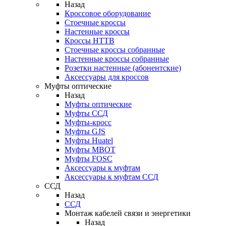
Назад
Кроссовое оборудование
Стоечные кроссы
Настенные кроссы
Кроссы HTTB
Стоечные кроссы собранные
Настенные кроссы собранные
Розетки настенные (абонентские)
Аксессуары для кроссов
Муфты оптические
Назад
Муфты оптические
Муфты ССД
Муфты-кросс
Муфты GJS
Муфты Huatel
Муфты МВОТ
Муфты FOSC
Аксессуары к муфтам
Аксессуары к муфтам ССД
ССД
Назад
ССД
Монтаж кабелей связи и энергетики
Назад