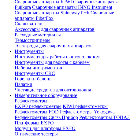
Сварочные аппараты KIWI
Сварочные аппараты
Fujikura
Сварочные аппараты INNO Instrument
Сварочные аппараты ShinewayTech
Cварочные
аппараты FiberFox
Скалыватели
Аксессуары для сварочных аппаратов
Расходные материалы
Термострипперы
Электроды для сварочных аппаратов
Инструменты
Инструмент для работы с оптоволокном
Инструменты для работы с кабелем
Наборы инструментов
Инструменты СКС
Горелки и балоны
Палатки
Чистящие средства для оптоволокна
Измерительное оборудование
Рефлектометры
EXFO рефлектометры
KIWI рефлектометры
Рефлектометры FOD
Рефлектометры Yokogawa
Рефлектометры Связь Прибор
Рефлектометры ТОПАЗ
Платформы EXFO
Модули для платформ EXFO
Оптические тестеры