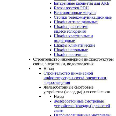
Батарейные кабинеты для АКБ
Блоки розеток PDU
Вентиляторные модули
Стойки телекоммуникационные
Шкафы антивандальные
Шкафы для систем
видеонаблюдения
Шкафы квартирные и
подъездные
Шкафы климатические
Шкафы напольные
Шкафы настенные
Строительство инженерной инфраструктуры
связи, энергетики, водоотведения
Назад
Строительство инженерной
инфраструктуры связи, энергетики,
водоотведения
Железобетонные смотровые
устройства (колодцы) для сетей связи
Назад
Железобетонные смотровые
устройства (колодцы) для сетей
связи
Гидроизоляционные материалы