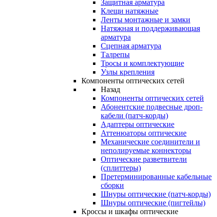
Защитная арматура
Клещи натяжные
Ленты монтажные и замки
Натяжная и поддерживающая
арматура
Сцепная арматура
Талрепы
Тросы и комплектующие
Узлы крепления
Компоненты оптических сетей
Назад
Компоненты оптических сетей
Абонентские подвесные дроп-
кабели (патч-корды)
Адаптеры оптические
Аттенюаторы оптические
Механические соединители и
неполируемые коннекторы
Оптические разветвители
(сплиттеры)
Претерминированные кабельные
сборки
Шнуры оптические (патч-корды)
Шнуры оптические (пигтейлы)
Кроссы и шкафы оптические