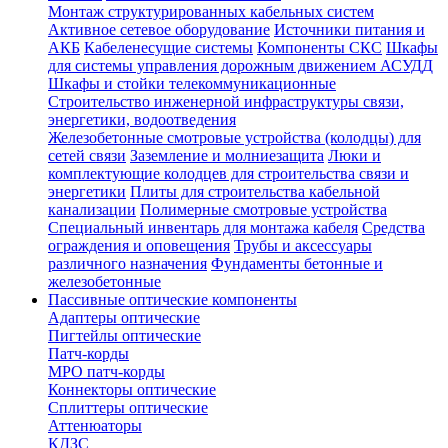
Монтаж структурированных кабельных систем
Активное сетевое оборудование
Источники питания и
АКБ
Кабеленесущие системы
Компоненты СКС
Шкафы
для системы управления дорожным движением АСУДД
Шкафы и стойки телекоммуникационные
Строительство инженерной инфраструктуры связи,
энергетики, водоотведения
Железобетонные смотровые устройства (колодцы) для
сетей связи
Заземление и молниезащита
Люки и
комплектующие колодцев для строительства связи и
энергетики
Плиты для строительства кабельной
канализации
Полимерные смотровые устройства
Специальный инвентарь для монтажа кабеля
Средства
ограждения и оповещения
Трубы и аксессуары
различного назначения
Фундаменты бетонные и
железобетонные
Пассивные оптические компоненты
Адаптеры оптические
Пигтейлы оптические
Патч-корды
MPO патч-корды
Коннекторы оптические
Сплиттеры оптические
Аттенюаторы
КДЗС