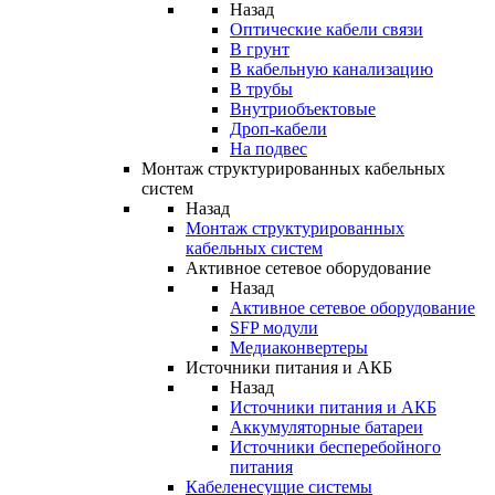
Назад
Оптические кабели связи
В грунт
В кабельную канализацию
В трубы
Внутриобъектовые
Дроп-кабели
На подвес
Монтаж структурированных кабельных
систем
Назад
Монтаж структурированных
кабельных систем
Активное сетевое оборудование
Назад
Активное сетевое оборудование
SFP модули
Медиаконвертеры
Источники питания и АКБ
Назад
Источники питания и АКБ
Аккумуляторные батареи
Источники бесперебойного
питания
Кабеленесущие системы