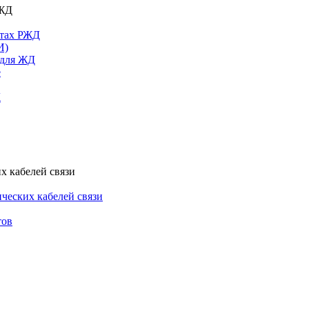
РЖД
ктах РЖД
И)
 для ЖД
е
Д
х кабелей связи
ческих кабелей связи
тов