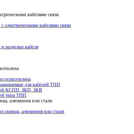
ктрическими кабелями связи
с электрическими кабелями связи
 и разделки кабеля
лиэтилена
из полиэтилена
саживаемые для кабелей ТПП
лей КСПП, ЗКП, ЗКВ
ей типа ТПП
инца, алюминия или стали
из свинца, алюминия или стали