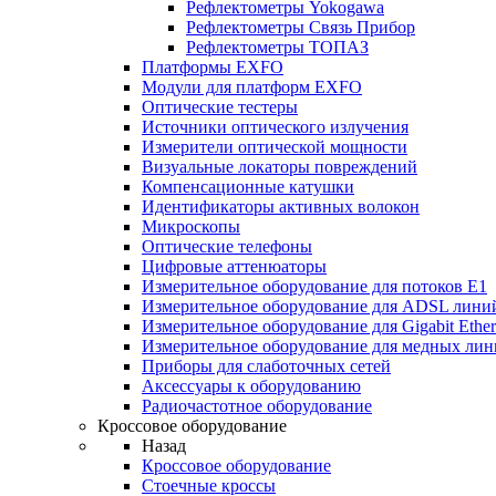
Рефлектометры Yokogawa
Рефлектометры Связь Прибор
Рефлектометры ТОПАЗ
Платформы EXFO
Модули для платформ EXFO
Оптические тестеры
Источники оптического излучения
Измерители оптической мощности
Визуальные локаторы повреждений
Компенсационные катушки
Идентификаторы активных волокон
Микроскопы
Оптические телефоны
Цифровые аттенюаторы
Измерительное оборудование для потоков Е1
Измерительное оборудование для ADSL лини
Измерительное оборудование для Gigabit Ether
Измерительное оборудование для медных ли
Приборы для слаботочных сетей
Аксессуары к оборудованию
Радиочастотное оборудование
Кроссовое оборудование
Назад
Кроссовое оборудование
Стоечные кроссы