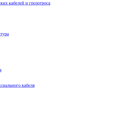
ких кабелей и грозотроса
тура
м
ксиального кабеля