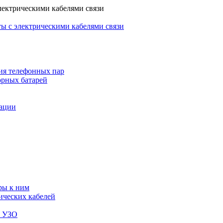
лектрическими кабелями связи
ы с электрическими кабелями связи
ия телефонных пар
орных батарей
зации
ры к ним
ических кабелей
я УЗО