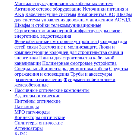
Монтаж структурированных кабельных систем
Активное сетевое оборудование
Источники питания и
АКБ
Кабеленесущие системы
Компоненты СКС
Шкафы
для системы управления дорожным движением АСУДД
Шкафы и стойки телекоммуникационные
Строительство инженерной инфраструктуры связи,
энергетики, водоотведения
Железобетонные смотровые устройства (колодцы) для
сетей связи
Заземление и молниезащита
Люки и
комплектующие колодцев для строительства связи и
энергетики
Плиты для строительства кабельной
канализации
Полимерные смотровые устройства
Специальный инвентарь для монтажа кабеля
Средства
ограждения и оповещения
Трубы и аксессуары
различного назначения
Фундаменты бетонные и
железобетонные
Пассивные оптические компоненты
Адаптеры оптические
Пигтейлы оптические
Патч-корды
MPO патч-корды
Коннекторы оптические
Сплиттеры оптические
Аттенюаторы
КДЗС