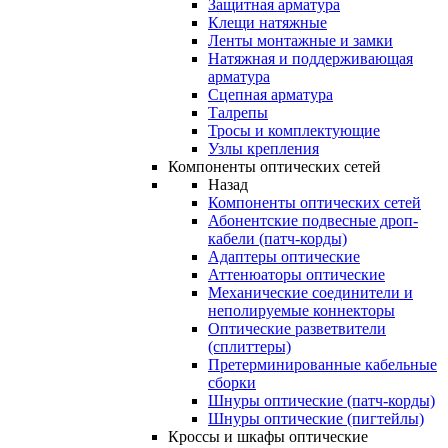
Защитная арматура
Клещи натяжные
Ленты монтажные и замки
Натяжная и поддерживающая
арматура
Сцепная арматура
Талрепы
Тросы и комплектующие
Узлы крепления
Компоненты оптических сетей
Назад
Компоненты оптических сетей
Абонентские подвесные дроп-
кабели (патч-корды)
Адаптеры оптические
Аттенюаторы оптические
Механические соединители и
неполируемые коннекторы
Оптические разветвители
(сплиттеры)
Претерминированные кабельные
сборки
Шнуры оптические (патч-корды)
Шнуры оптические (пигтейлы)
Кроссы и шкафы оптические