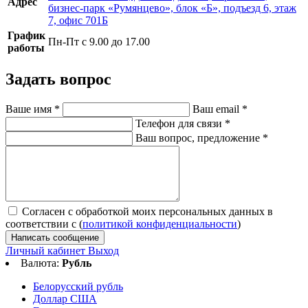
Адрес
бизнес-парк «Румянцево», блок «Б», подъезд 6, этаж
7, офис 701Б
График
Пн-Пт с 9.00 до 17.00
работы
Задать вопрос
Ваше имя
*
Ваш email
*
Телефон для связи
*
Ваш вопрос, предложение
*
Согласен с обработкой моих персональных данных в
соответствии с (
политикой конфиденциальности
)
Написать сообщение
Личный кабинет
Выход
Валюта:
Рубль
Белорусский рубль
Доллар США