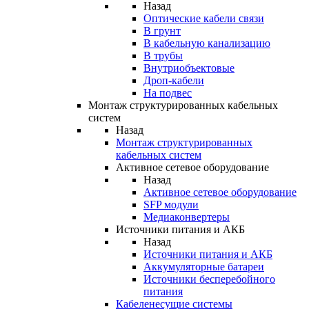
Назад
Оптические кабели связи
В грунт
В кабельную канализацию
В трубы
Внутриобъектовые
Дроп-кабели
На подвес
Монтаж структурированных кабельных
систем
Назад
Монтаж структурированных
кабельных систем
Активное сетевое оборудование
Назад
Активное сетевое оборудование
SFP модули
Медиаконвертеры
Источники питания и АКБ
Назад
Источники питания и АКБ
Аккумуляторные батареи
Источники бесперебойного
питания
Кабеленесущие системы