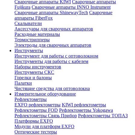
Сварочные аппараты KIWI
Сварочные аппараты
Fujikura
Сварочные аппараты INNO Instrument
Сварочные аппараты ShinewayTech
Cварочные
аппараты FiberFox
Скалыватели
Аксессуары для сварочных аппаратов
Расходные материалы
Термострипперы
Электроды для сварочных аппаратов
Инструменты
Инструмент для работы с оптоволокном
Инструменты для работы с кабелем
Наборы инструментов
Инструменты СКС
Горелки и балоны
Палатки
Чистящие средства для оптоволокна
Измерительное оборудование
Рефлектометры
EXFO рефлектометры
KIWI рефлектометры
Рефлектометры FOD
Рефлектометры Yokogawa
Рефлектометры Связь Прибор
Рефлектометры ТОПАЗ
Платформы EXFO
Модули для платформ EXFO
Оптические тестеры