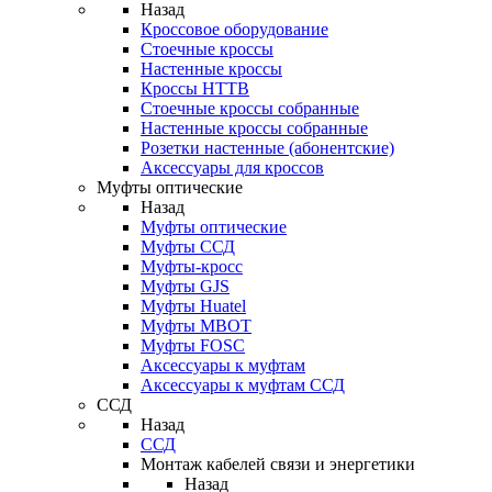
Назад
Кроссовое оборудование
Стоечные кроссы
Настенные кроссы
Кроссы HTTB
Стоечные кроссы собранные
Настенные кроссы собранные
Розетки настенные (абонентские)
Аксессуары для кроссов
Муфты оптические
Назад
Муфты оптические
Муфты ССД
Муфты-кросс
Муфты GJS
Муфты Huatel
Муфты МВОТ
Муфты FOSC
Аксессуары к муфтам
Аксессуары к муфтам ССД
ССД
Назад
ССД
Монтаж кабелей связи и энергетики
Назад