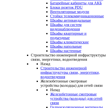
Батарейные кабинеты для АКБ
Блоки розеток PDU
Вентиляторные модули
Стойки телекоммуникационные
Шкафы антивандальные
Шкафы для систем
видеонаблюдения
Шкафы квартирные и
подъездные
Шкафы климатические
Шкафы напольные
Шкафы настенные
Строительство инженерной инфраструктуры
связи, энергетики, водоотведения
Назад
Строительство инженерной
инфраструктуры связи, энергетики,
водоотведения
Железобетонные смотровые
устройства (колодцы) для сетей связи
Назад
Железобетонные смотровые
устройства (колодцы) для сетей
связи
Гидроизоляционные материалы