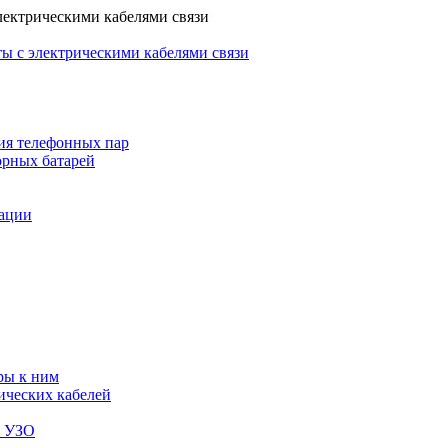
лектрическими кабелями связи
ы с электрическими кабелями связи
ия телефонных пар
орных батарей
зации
ры к ним
ических кабелей
я УЗО