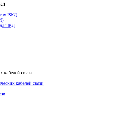
РЖД
ктах РЖД
И)
 для ЖД
е
Д
х кабелей связи
ческих кабелей связи
тов