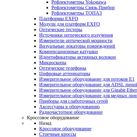
Рефлектометры Yokogawa
Рефлектометры Связь Прибор
Рефлектометры ТОПАЗ
Платформы EXFO
Модули для платформ EXFO
Оптические тестеры
Источники оптического излучения
Измерители оптической мощности
Визуальные локаторы повреждений
Компенсационные катушки
Идентификаторы активных волокон
Микроскопы
Оптические телефоны
Цифровые аттенюаторы
Измерительное оборудование для потоков Е1
Измерительное оборудование для ADSL лини
Измерительное оборудование для Gigabit Ether
Измерительное оборудование для медных ли
Приборы для слаботочных сетей
Аксессуары к оборудованию
Радиочастотное оборудование
Кроссовое оборудование
Назад
Кроссовое оборудование
Стоечные кроссы