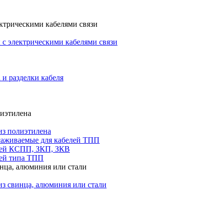
ктрическими кабелями связи
с электрическими кабелями связи
 и разделки кабеля
лиэтилена
из полиэтилена
саживаемые для кабелей ТПП
лей КСПП, ЗКП, ЗКВ
ей типа ТПП
инца, алюминия или стали
из свинца, алюминия или стали