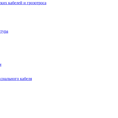
ких кабелей и грозотроса
тура
м
ксиального кабеля