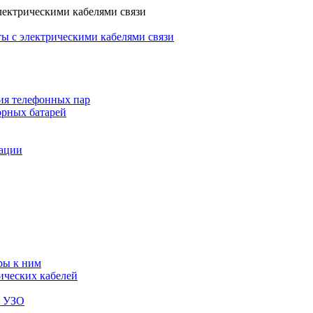
лектрическими кабелями связи
ы с электрическими кабелями связи
ия телефонных пар
орных батарей
зации
ры к ним
ических кабелей
я УЗО