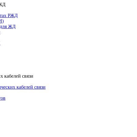
РЖД
ктах РЖД
И)
 для ЖД
е
Д
х кабелей связи
ческих кабелей связи
тов