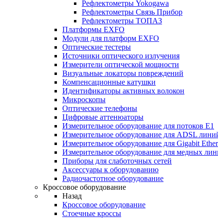
Рефлектометры Yokogawa
Рефлектометры Связь Прибор
Рефлектометры ТОПАЗ
Платформы EXFO
Модули для платформ EXFO
Оптические тестеры
Источники оптического излучения
Измерители оптической мощности
Визуальные локаторы повреждений
Компенсационные катушки
Идентификаторы активных волокон
Микроскопы
Оптические телефоны
Цифровые аттенюаторы
Измерительное оборудование для потоков Е1
Измерительное оборудование для ADSL лини
Измерительное оборудование для Gigabit Ether
Измерительное оборудование для медных ли
Приборы для слаботочных сетей
Аксессуары к оборудованию
Радиочастотное оборудование
Кроссовое оборудование
Назад
Кроссовое оборудование
Стоечные кроссы