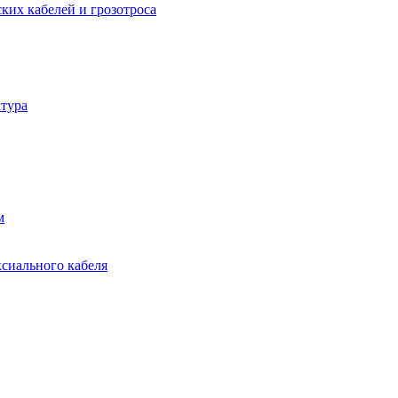
ких кабелей и грозотроса
тура
м
ксиального кабеля