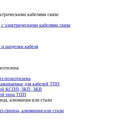
ктрическими кабелями связи
с электрическими кабелями связи
 и разделки кабеля
лиэтилена
из полиэтилена
саживаемые для кабелей ТПП
лей КСПП, ЗКП, ЗКВ
ей типа ТПП
инца, алюминия или стали
из свинца, алюминия или стали