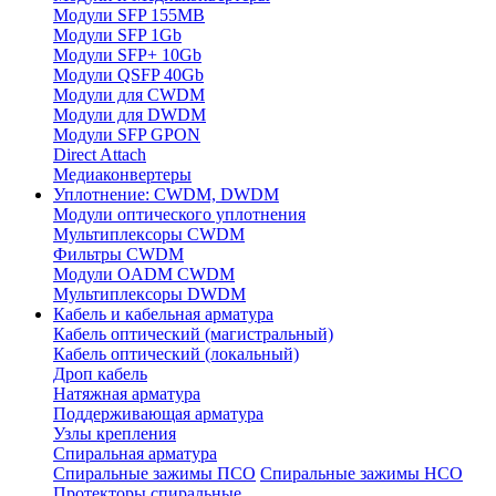
Модули SFP 155MB
Модули SFP 1Gb
Модули SFP+ 10Gb
Модули QSFP 40Gb
Модули для CWDM
Модули для DWDM
Модули SFP GPON
Direct Attach
Медиаконвертеры
Уплотнение: CWDM, DWDM
Модули оптического уплотнения
Мультиплексоры CWDM
Фильтры CWDM
Модули OADM CWDM
Мультиплексоры DWDM
Кабель и кабельная арматура
Кабель оптический (магистральный)
Кабель оптический (локальный)
Дроп кабель
Натяжная арматура
Поддерживающая арматура
Узлы крепления
Спиральная арматура
Спиральные зажимы ПСО
Спиральные зажимы НСО
Протекторы спиральные