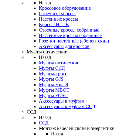
Назад
Кроссовое оборудование
Стоечные кроссы
Настенные кроссы
Кроссы HTTB
Стоечные кроссы собранные
Настенные кроссы собранные
Розетки настенные (абонентские)
Аксессуары для кроссов
Муфты оптические
Назад
Муфты оптические
Муфты ССД
Муфты-кросс
Муфты GJS
Муфты Huatel
Муфты МВОТ
Муфты FOSC
Аксессуары к муфтам
Аксессуары к муфтам ССД
ССД
Назад
ССД
Монтаж кабелей связи и энергетики
Назад