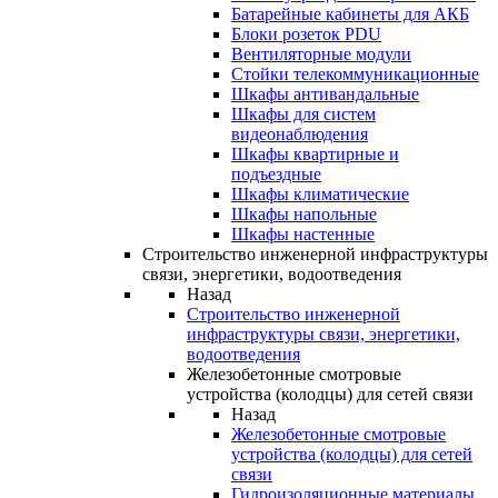
Батарейные кабинеты для АКБ
Блоки розеток PDU
Вентиляторные модули
Стойки телекоммуникационные
Шкафы антивандальные
Шкафы для систем
видеонаблюдения
Шкафы квартирные и
подъездные
Шкафы климатические
Шкафы напольные
Шкафы настенные
Строительство инженерной инфраструктуры
связи, энергетики, водоотведения
Назад
Строительство инженерной
инфраструктуры связи, энергетики,
водоотведения
Железобетонные смотровые
устройства (колодцы) для сетей связи
Назад
Железобетонные смотровые
устройства (колодцы) для сетей
связи
Гидроизоляционные материалы