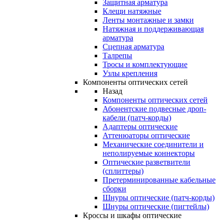
Защитная арматура
Клещи натяжные
Ленты монтажные и замки
Натяжная и поддерживающая
арматура
Сцепная арматура
Талрепы
Тросы и комплектующие
Узлы крепления
Компоненты оптических сетей
Назад
Компоненты оптических сетей
Абонентские подвесные дроп-
кабели (патч-корды)
Адаптеры оптические
Аттенюаторы оптические
Механические соединители и
неполируемые коннекторы
Оптические разветвители
(сплиттеры)
Претерминированные кабельные
сборки
Шнуры оптические (патч-корды)
Шнуры оптические (пигтейлы)
Кроссы и шкафы оптические