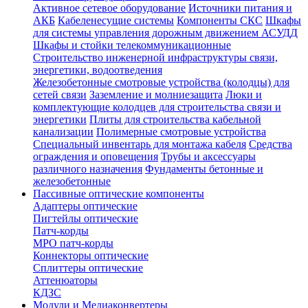
Активное сетевое оборудование
Источники питания и
АКБ
Кабеленесущие системы
Компоненты СКС
Шкафы
для системы управления дорожным движением АСУДД
Шкафы и стойки телекоммуникационные
Строительство инженерной инфраструктуры связи,
энергетики, водоотведения
Железобетонные смотровые устройства (колодцы) для
сетей связи
Заземление и молниезащита
Люки и
комплектующие колодцев для строительства связи и
энергетики
Плиты для строительства кабельной
канализации
Полимерные смотровые устройства
Специальный инвентарь для монтажа кабеля
Средства
ограждения и оповещения
Трубы и аксессуары
различного назначения
Фундаменты бетонные и
железобетонные
Пассивные оптические компоненты
Адаптеры оптические
Пигтейлы оптические
Патч-корды
MPO патч-корды
Коннекторы оптические
Сплиттеры оптические
Аттенюаторы
КДЗС
Модули и Медиаконвертеры