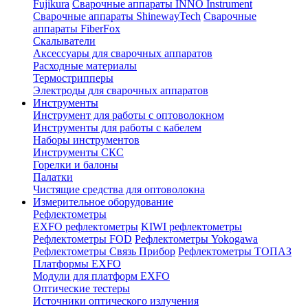
Fujikura
Сварочные аппараты INNO Instrument
Сварочные аппараты ShinewayTech
Cварочные
аппараты FiberFox
Скалыватели
Аксессуары для сварочных аппаратов
Расходные материалы
Термострипперы
Электроды для сварочных аппаратов
Инструменты
Инструмент для работы с оптоволокном
Инструменты для работы с кабелем
Наборы инструментов
Инструменты СКС
Горелки и балоны
Палатки
Чистящие средства для оптоволокна
Измерительное оборудование
Рефлектометры
EXFO рефлектометры
KIWI рефлектометры
Рефлектометры FOD
Рефлектометры Yokogawa
Рефлектометры Связь Прибор
Рефлектометры ТОПАЗ
Платформы EXFO
Модули для платформ EXFO
Оптические тестеры
Источники оптического излучения