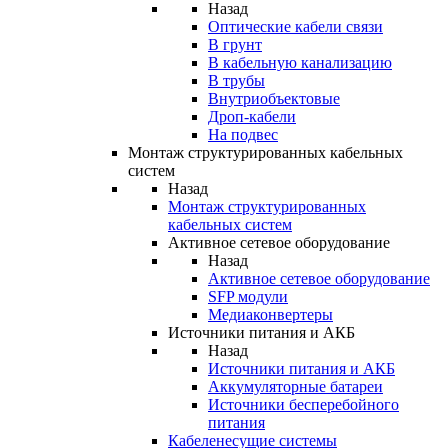
Назад
Оптические кабели связи
В грунт
В кабельную канализацию
В трубы
Внутриобъектовые
Дроп-кабели
На подвес
Монтаж структурированных кабельных
систем
Назад
Монтаж структурированных
кабельных систем
Активное сетевое оборудование
Назад
Активное сетевое оборудование
SFP модули
Медиаконвертеры
Источники питания и АКБ
Назад
Источники питания и АКБ
Аккумуляторные батареи
Источники бесперебойного
питания
Кабеленесущие системы