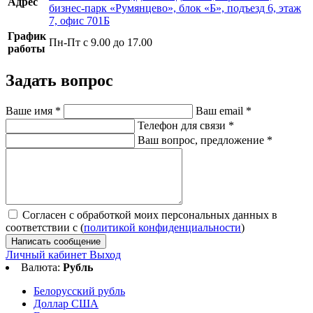
Адрес
бизнес-парк «Румянцево», блок «Б», подъезд 6, этаж
7, офис 701Б
График
Пн-Пт с 9.00 до 17.00
работы
Задать вопрос
Ваше имя
*
Ваш email
*
Телефон для связи
*
Ваш вопрос, предложение
*
Согласен с обработкой моих персональных данных в
соответствии с (
политикой конфиденциальности
)
Написать сообщение
Личный кабинет
Выход
Валюта:
Рубль
Белорусский рубль
Доллар США