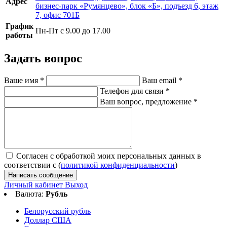
Адрес
бизнес-парк «Румянцево», блок «Б», подъезд 6, этаж
7, офис 701Б
График
Пн-Пт с 9.00 до 17.00
работы
Задать вопрос
Ваше имя
*
Ваш email
*
Телефон для связи
*
Ваш вопрос, предложение
*
Согласен с обработкой моих персональных данных в
соответствии с (
политикой конфиденциальности
)
Написать сообщение
Личный кабинет
Выход
Валюта:
Рубль
Белорусский рубль
Доллар США