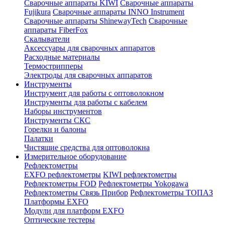
Сварочные аппараты KIWI
Сварочные аппараты
Fujikura
Сварочные аппараты INNO Instrument
Сварочные аппараты ShinewayTech
Cварочные
аппараты FiberFox
Скалыватели
Аксессуары для сварочных аппаратов
Расходные материалы
Термострипперы
Электроды для сварочных аппаратов
Инструменты
Инструмент для работы с оптоволокном
Инструменты для работы с кабелем
Наборы инструментов
Инструменты СКС
Горелки и балоны
Палатки
Чистящие средства для оптоволокна
Измерительное оборудование
Рефлектометры
EXFO рефлектометры
KIWI рефлектометры
Рефлектометры FOD
Рефлектометры Yokogawa
Рефлектометры Связь Прибор
Рефлектометры ТОПАЗ
Платформы EXFO
Модули для платформ EXFO
Оптические тестеры