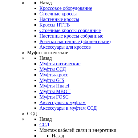
Назад
Кроссовое оборудование
Стоечные кроссы
Настенные кроссы
Кроссы HTTB
Стоечные кроссы собранные
Настенные кроссы собранные
Розетки настенные (абонентские)
Аксессуары для кроссов
Муфты оптические
Назад
Муфты оптические
Муфты ССД
Муфты-кросс
Муфты GJS
Муфты Huatel
Муфты МВОТ
Муфты FOSC
Аксессуары к муфтам
Аксессуары к муфтам ССД
ССД
Назад
ССД
Монтаж кабелей связи и энергетики
Назад