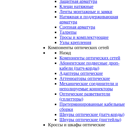
Защитная арматура
Клещи натяжные
Ленты монтажные и замки
Натяжная и поддерживающая
арматура
Сцепная арматура
Талрепы
Тросы и комплектующие
Узлы крепления
Компоненты оптических сетей
Назад
Компоненты оптических сетей
Абонентские подвесные дроп-
кабели (патч-корды)
Адаптеры оптические
Аттенюаторы оптические
Механические соединители и
неполируемые коннекторы
Оптические разветвители
(сплиттеры)
Претерминированные кабельные
сборки
Шнуры оптические (патч-корды)
Шнуры оптические (пигтейлы)
Кроссы и шкафы оптические