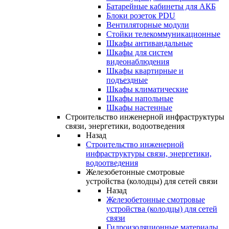
Батарейные кабинеты для АКБ
Блоки розеток PDU
Вентиляторные модули
Стойки телекоммуникационные
Шкафы антивандальные
Шкафы для систем
видеонаблюдения
Шкафы квартирные и
подъездные
Шкафы климатические
Шкафы напольные
Шкафы настенные
Строительство инженерной инфраструктуры
связи, энергетики, водоотведения
Назад
Строительство инженерной
инфраструктуры связи, энергетики,
водоотведения
Железобетонные смотровые
устройства (колодцы) для сетей связи
Назад
Железобетонные смотровые
устройства (колодцы) для сетей
связи
Гидроизоляционные материалы