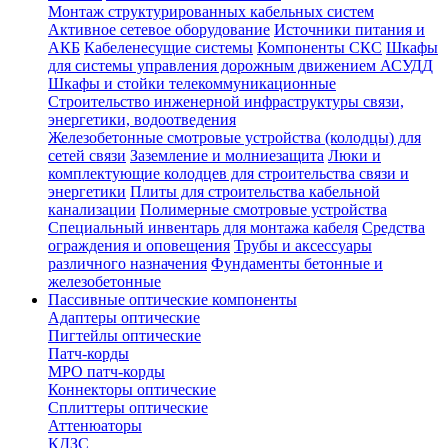
Монтаж структурированных кабельных систем
Активное сетевое оборудование
Источники питания и
АКБ
Кабеленесущие системы
Компоненты СКС
Шкафы
для системы управления дорожным движением АСУДД
Шкафы и стойки телекоммуникационные
Строительство инженерной инфраструктуры связи,
энергетики, водоотведения
Железобетонные смотровые устройства (колодцы) для
сетей связи
Заземление и молниезащита
Люки и
комплектующие колодцев для строительства связи и
энергетики
Плиты для строительства кабельной
канализации
Полимерные смотровые устройства
Специальный инвентарь для монтажа кабеля
Средства
ограждения и оповещения
Трубы и аксессуары
различного назначения
Фундаменты бетонные и
железобетонные
Пассивные оптические компоненты
Адаптеры оптические
Пигтейлы оптические
Патч-корды
MPO патч-корды
Коннекторы оптические
Сплиттеры оптические
Аттенюаторы
КДЗС