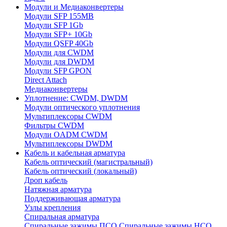
Модули и Медиаконвертеры
Модули SFP 155MB
Модули SFP 1Gb
Модули SFP+ 10Gb
Модули QSFP 40Gb
Модули для CWDM
Модули для DWDM
Модули SFP GPON
Direct Attach
Медиаконвертеры
Уплотнение: CWDM, DWDM
Модули оптического уплотнения
Мультиплексоры CWDM
Фильтры CWDM
Модули OADM CWDM
Мультиплексоры DWDM
Кабель и кабельная арматура
Кабель оптический (магистральный)
Кабель оптический (локальный)
Дроп кабель
Натяжная арматура
Поддерживающая арматура
Узлы крепления
Спиральная арматура
Спиральные зажимы ПСО
Спиральные зажимы НСО