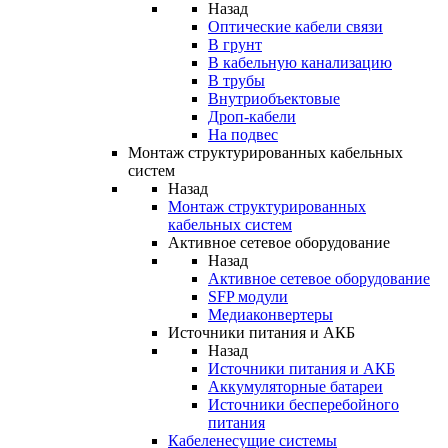
Назад
Оптические кабели связи
В грунт
В кабельную канализацию
В трубы
Внутриобъектовые
Дроп-кабели
На подвес
Монтаж структурированных кабельных
систем
Назад
Монтаж структурированных
кабельных систем
Активное сетевое оборудование
Назад
Активное сетевое оборудование
SFP модули
Медиаконвертеры
Источники питания и АКБ
Назад
Источники питания и АКБ
Аккумуляторные батареи
Источники бесперебойного
питания
Кабеленесущие системы