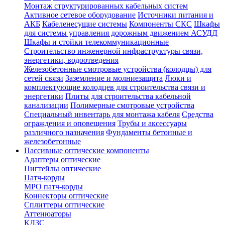
Монтаж структурированных кабельных систем
Активное сетевое оборудование
Источники питания и
АКБ
Кабеленесущие системы
Компоненты СКС
Шкафы
для системы управления дорожным движением АСУДД
Шкафы и стойки телекоммуникационные
Строительство инженерной инфраструктуры связи,
энергетики, водоотведения
Железобетонные смотровые устройства (колодцы) для
сетей связи
Заземление и молниезащита
Люки и
комплектующие колодцев для строительства связи и
энергетики
Плиты для строительства кабельной
канализации
Полимерные смотровые устройства
Специальный инвентарь для монтажа кабеля
Средства
ограждения и оповещения
Трубы и аксессуары
различного назначения
Фундаменты бетонные и
железобетонные
Пассивные оптические компоненты
Адаптеры оптические
Пигтейлы оптические
Патч-корды
MPO патч-корды
Коннекторы оптические
Сплиттеры оптические
Аттенюаторы
КДЗС