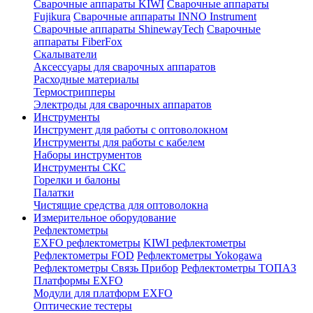
Сварочные аппараты KIWI
Сварочные аппараты
Fujikura
Сварочные аппараты INNO Instrument
Сварочные аппараты ShinewayTech
Cварочные
аппараты FiberFox
Скалыватели
Аксессуары для сварочных аппаратов
Расходные материалы
Термострипперы
Электроды для сварочных аппаратов
Инструменты
Инструмент для работы с оптоволокном
Инструменты для работы с кабелем
Наборы инструментов
Инструменты СКС
Горелки и балоны
Палатки
Чистящие средства для оптоволокна
Измерительное оборудование
Рефлектометры
EXFO рефлектометры
KIWI рефлектометры
Рефлектометры FOD
Рефлектометры Yokogawa
Рефлектометры Связь Прибор
Рефлектометры ТОПАЗ
Платформы EXFO
Модули для платформ EXFO
Оптические тестеры