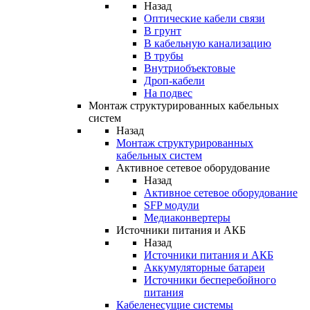
Назад
Оптические кабели связи
В грунт
В кабельную канализацию
В трубы
Внутриобъектовые
Дроп-кабели
На подвес
Монтаж структурированных кабельных
систем
Назад
Монтаж структурированных
кабельных систем
Активное сетевое оборудование
Назад
Активное сетевое оборудование
SFP модули
Медиаконвертеры
Источники питания и АКБ
Назад
Источники питания и АКБ
Аккумуляторные батареи
Источники бесперебойного
питания
Кабеленесущие системы