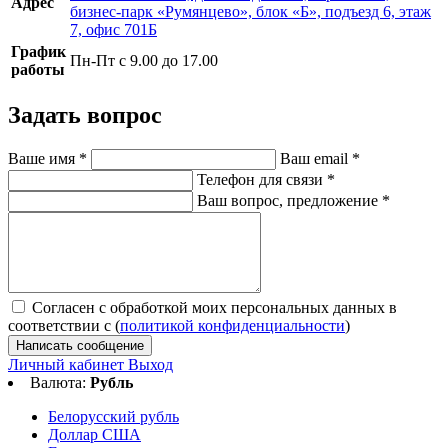
Адрес
бизнес-парк «Румянцево», блок «Б», подъезд 6, этаж
7, офис 701Б
График
Пн-Пт с 9.00 до 17.00
работы
Задать вопрос
Ваше имя
*
Ваш email
*
Телефон для связи
*
Ваш вопрос, предложение
*
Согласен с обработкой моих персональных данных в
соответствии с (
политикой конфиденциальности
)
Написать сообщение
Личный кабинет
Выход
Валюта:
Рубль
Белорусский рубль
Доллар США