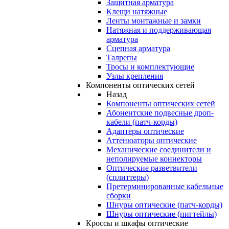
Защитная арматура
Клещи натяжные
Ленты монтажные и замки
Натяжная и поддерживающая
арматура
Сцепная арматура
Талрепы
Тросы и комплектующие
Узлы крепления
Компоненты оптических сетей
Назад
Компоненты оптических сетей
Абонентские подвесные дроп-
кабели (патч-корды)
Адаптеры оптические
Аттенюаторы оптические
Механические соединители и
неполируемые коннекторы
Оптические разветвители
(сплиттеры)
Претерминированные кабельные
сборки
Шнуры оптические (патч-корды)
Шнуры оптические (пигтейлы)
Кроссы и шкафы оптические