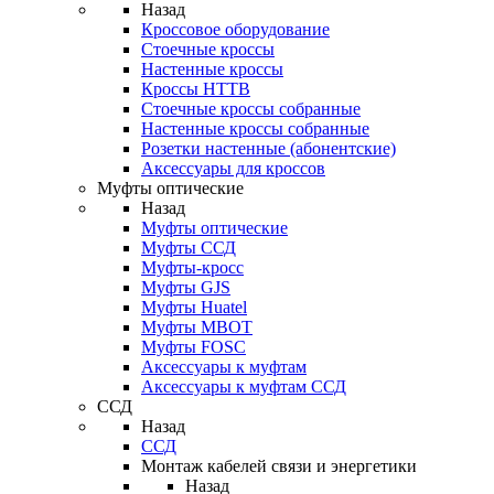
Назад
Кроссовое оборудование
Стоечные кроссы
Настенные кроссы
Кроссы HTTB
Стоечные кроссы собранные
Настенные кроссы собранные
Розетки настенные (абонентские)
Аксессуары для кроссов
Муфты оптические
Назад
Муфты оптические
Муфты ССД
Муфты-кросс
Муфты GJS
Муфты Huatel
Муфты МВОТ
Муфты FOSC
Аксессуары к муфтам
Аксессуары к муфтам ССД
ССД
Назад
ССД
Монтаж кабелей связи и энергетики
Назад