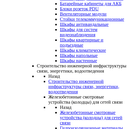
Батарейные кабинеты для АКБ
Блоки розеток PDU
Вентиляторные модули
Стойки телекоммуникационные
Шкафы антивандальные
Шкафы для систем
видеонаблюдения
Шкафы квартирные и
подъездные
Шкафы климатические
Шкафы напольные
Шкафы настенные
Строительство инженерной инфраструктуры
связи, энергетики, водоотведения
Назад
Строительство инженерной
инфраструктуры связи, энергетики,
водоотведения
Железобетонные смотровые
устройства (колодцы) для сетей связи
Назад
Железобетонные смотровые
устройства (колодцы) для сетей
связи
Гидроизоляционные материалы