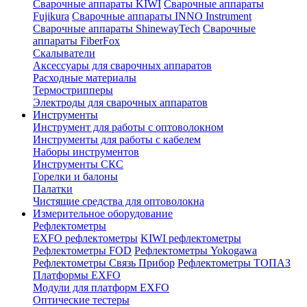
Сварочные аппараты KIWI
Сварочные аппараты
Fujikura
Сварочные аппараты INNO Instrument
Сварочные аппараты ShinewayTech
Cварочные
аппараты FiberFox
Скалыватели
Аксессуары для сварочных аппаратов
Расходные материалы
Термострипперы
Электроды для сварочных аппаратов
Инструменты
Инструмент для работы с оптоволокном
Инструменты для работы с кабелем
Наборы инструментов
Инструменты СКС
Горелки и балоны
Палатки
Чистящие средства для оптоволокна
Измерительное оборудование
Рефлектометры
EXFO рефлектометры
KIWI рефлектометры
Рефлектометры FOD
Рефлектометры Yokogawa
Рефлектометры Связь Прибор
Рефлектометры ТОПАЗ
Платформы EXFO
Модули для платформ EXFO
Оптические тестеры