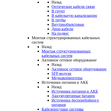
Назад
Оптические кабели связи
В грунт
В кабельную канализацию
В трубы
Внутриобъектовые
Дроп-кабели
На подвес
Монтаж структурированных кабельных
систем
Назад
Монтаж структурированных
кабельных систем
Активное сетевое оборудование
Назад
Активное сетевое оборудование
SFP модули
Медиаконвертеры
Источники питания и АКБ
Назад
Источники питания и АКБ
Аккумуляторные батареи
Источники бесперебойного
питания
Кабеленесущие системы