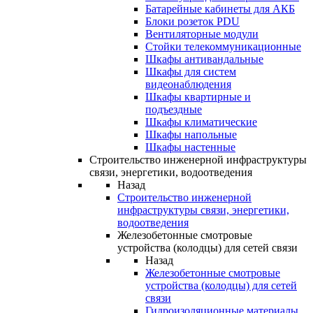
Батарейные кабинеты для АКБ
Блоки розеток PDU
Вентиляторные модули
Стойки телекоммуникационные
Шкафы антивандальные
Шкафы для систем
видеонаблюдения
Шкафы квартирные и
подъездные
Шкафы климатические
Шкафы напольные
Шкафы настенные
Строительство инженерной инфраструктуры
связи, энергетики, водоотведения
Назад
Строительство инженерной
инфраструктуры связи, энергетики,
водоотведения
Железобетонные смотровые
устройства (колодцы) для сетей связи
Назад
Железобетонные смотровые
устройства (колодцы) для сетей
связи
Гидроизоляционные материалы