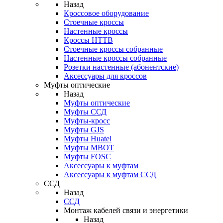
Назад
Кроссовое оборудование
Стоечные кроссы
Настенные кроссы
Кроссы HTTB
Стоечные кроссы собранные
Настенные кроссы собранные
Розетки настенные (абонентские)
Аксессуары для кроссов
Муфты оптические
Назад
Муфты оптические
Муфты ССД
Муфты-кросс
Муфты GJS
Муфты Huatel
Муфты МВОТ
Муфты FOSC
Аксессуары к муфтам
Аксессуары к муфтам ССД
ССД
Назад
ССД
Монтаж кабелей связи и энергетики
Назад