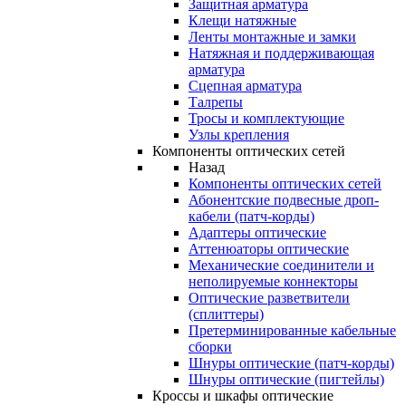
Защитная арматура
Клещи натяжные
Ленты монтажные и замки
Натяжная и поддерживающая
арматура
Сцепная арматура
Талрепы
Тросы и комплектующие
Узлы крепления
Компоненты оптических сетей
Назад
Компоненты оптических сетей
Абонентские подвесные дроп-
кабели (патч-корды)
Адаптеры оптические
Аттенюаторы оптические
Механические соединители и
неполируемые коннекторы
Оптические разветвители
(сплиттеры)
Претерминированные кабельные
сборки
Шнуры оптические (патч-корды)
Шнуры оптические (пигтейлы)
Кроссы и шкафы оптические