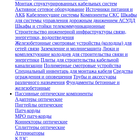
Монтаж структурированных кабельных систем
Активное сетевое оборудование
Источники питания и
АКБ
Кабеленесущие системы
Компоненты СКС
Шкафы
для системы управления дорожным движением АСУДД
Шкафы и стойки телекоммуникационные
Строительство инженерной инфраструктуры связи,
энергетики, водоотведения
Железобетонные смотровые устройства (колодцы) для
сетей связи
Заземление и молниезащита
Люки и
комплектующие колодцев для строительства связи и
энергетики
Плиты для строительства кабельной
канализации
Полимерные смотровые устройства
Специальный инвентарь для монтажа кабеля
Средства
ограждения и оповещения
Трубы и аксессуары
различного назначения
Фундаменты бетонные и
железобетонные
Пассивные оптические компоненты
Адаптеры оптические
Пигтейлы оптические
Патч-корды
MPO патч-корды
Коннекторы оптические
Сплиттеры оптические
Аттенюаторы
КДЗС