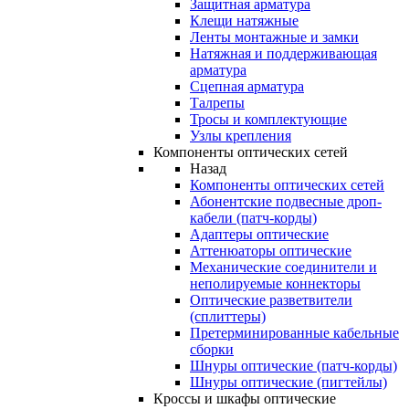
Защитная арматура
Клещи натяжные
Ленты монтажные и замки
Натяжная и поддерживающая
арматура
Сцепная арматура
Талрепы
Тросы и комплектующие
Узлы крепления
Компоненты оптических сетей
Назад
Компоненты оптических сетей
Абонентские подвесные дроп-
кабели (патч-корды)
Адаптеры оптические
Аттенюаторы оптические
Механические соединители и
неполируемые коннекторы
Оптические разветвители
(сплиттеры)
Претерминированные кабельные
сборки
Шнуры оптические (патч-корды)
Шнуры оптические (пигтейлы)
Кроссы и шкафы оптические