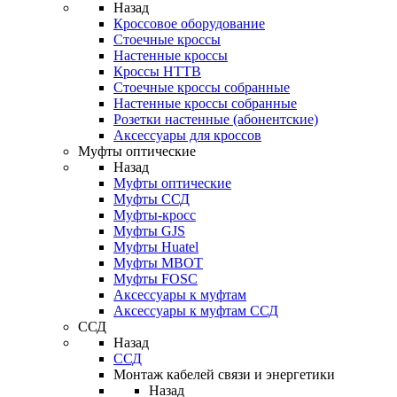
Назад
Кроссовое оборудование
Стоечные кроссы
Настенные кроссы
Кроссы HTTB
Стоечные кроссы собранные
Настенные кроссы собранные
Розетки настенные (абонентские)
Аксессуары для кроссов
Муфты оптические
Назад
Муфты оптические
Муфты ССД
Муфты-кросс
Муфты GJS
Муфты Huatel
Муфты МВОТ
Муфты FOSC
Аксессуары к муфтам
Аксессуары к муфтам ССД
ССД
Назад
ССД
Монтаж кабелей связи и энергетики
Назад