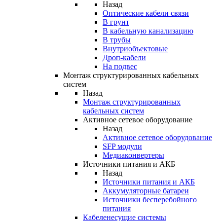
Назад
Оптические кабели связи
В грунт
В кабельную канализацию
В трубы
Внутриобъектовые
Дроп-кабели
На подвес
Монтаж структурированных кабельных
систем
Назад
Монтаж структурированных
кабельных систем
Активное сетевое оборудование
Назад
Активное сетевое оборудование
SFP модули
Медиаконвертеры
Источники питания и АКБ
Назад
Источники питания и АКБ
Аккумуляторные батареи
Источники бесперебойного
питания
Кабеленесущие системы