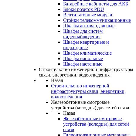
Батарейные кабинеты для АКБ
Блоки розеток PDU
Вентиляторные модули
Стойки телекоммуникационные
Шкафы антивандальные
Шкафы для систем
видеонаблюдения
Шкафы квартирные и
подъездные
Шкафы климатические
Шкафы напольные
Шкафы настенные
Строительство инженерной инфраструктуры
связи, энергетики, водоотведения
Назад
Строительство инженерной
инфраструктуры связи, энергетики,
водоотведения
Железобетонные смотровые
устройства (колодцы) для сетей связи
Назад
Железобетонные смотровые
устройства (колодцы) для сетей
связи
Гидроизоляционные материалы