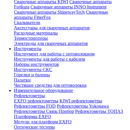
Сварочные аппараты KIWI
Сварочные аппараты
Fujikura
Сварочные аппараты INNO Instrument
Сварочные аппараты ShinewayTech
Cварочные
аппараты FiberFox
Скалыватели
Аксессуары для сварочных аппаратов
Расходные материалы
Термострипперы
Электроды для сварочных аппаратов
Инструменты
Инструмент для работы с оптоволокном
Инструменты для работы с кабелем
Наборы инструментов
Инструменты СКС
Горелки и балоны
Палатки
Чистящие средства для оптоволокна
Измерительное оборудование
Рефлектометры
EXFO рефлектометры
KIWI рефлектометры
Рефлектометры FOD
Рефлектометры Yokogawa
Рефлектометры Связь Прибор
Рефлектометры ТОПАЗ
Платформы EXFO
Модули для платформ EXFO
Оптические тестеры