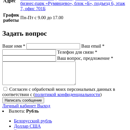
Адрес
бизнес-парк «Румянцево», блок «Б», подъезд 6, этаж
7, офис 701Б
График
Пн-Пт с 9.00 до 17.00
работы
Задать вопрос
Ваше имя
*
Ваш email
*
Телефон для связи
*
Ваш вопрос, предложение
*
Согласен с обработкой моих персональных данных в
соответствии с (
политикой конфиденциальности
)
Написать сообщение
Личный кабинет
Выход
Валюта:
Рубль
Белорусский рубль
Доллар США