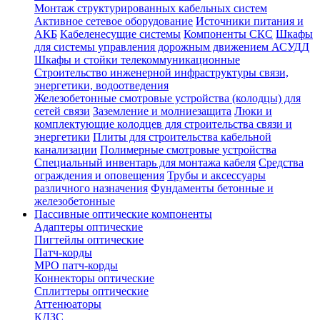
Монтаж структурированных кабельных систем
Активное сетевое оборудование
Источники питания и
АКБ
Кабеленесущие системы
Компоненты СКС
Шкафы
для системы управления дорожным движением АСУДД
Шкафы и стойки телекоммуникационные
Строительство инженерной инфраструктуры связи,
энергетики, водоотведения
Железобетонные смотровые устройства (колодцы) для
сетей связи
Заземление и молниезащита
Люки и
комплектующие колодцев для строительства связи и
энергетики
Плиты для строительства кабельной
канализации
Полимерные смотровые устройства
Специальный инвентарь для монтажа кабеля
Средства
ограждения и оповещения
Трубы и аксессуары
различного назначения
Фундаменты бетонные и
железобетонные
Пассивные оптические компоненты
Адаптеры оптические
Пигтейлы оптические
Патч-корды
MPO патч-корды
Коннекторы оптические
Сплиттеры оптические
Аттенюаторы
КДЗС