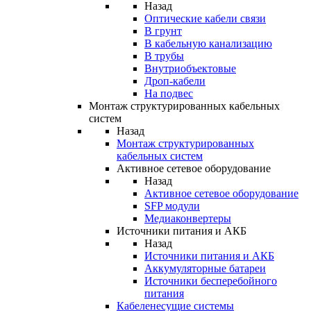
Назад
Оптические кабели связи
В грунт
В кабельную канализацию
В трубы
Внутриобъектовые
Дроп-кабели
На подвес
Монтаж структурированных кабельных
систем
Назад
Монтаж структурированных
кабельных систем
Активное сетевое оборудование
Назад
Активное сетевое оборудование
SFP модули
Медиаконвертеры
Источники питания и АКБ
Назад
Источники питания и АКБ
Аккумуляторные батареи
Источники бесперебойного
питания
Кабеленесущие системы