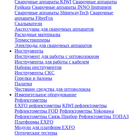
Сварочные аппараты KIWI
Сварочные аппараты
Fujikura
Сварочные аппараты INNO Instrument
Сварочные аппараты ShinewayTech
Cварочные
аппараты FiberFox
Скалыватели
Аксессуары для сварочных аппаратов
Расходные материалы
Термострипперы
Электроды для сварочных аппаратов
Инструменты
Инструмент для работы с оптоволокном
Инструменты для работы с кабелем
Наборы инструментов
Инструменты СКС
Горелки и балоны
Палатки
Чистящие средства для оптоволокна
Измерительное оборудование
Рефлектометры
EXFO рефлектометры
KIWI рефлектометры
Рефлектометры FOD
Рефлектометры Yokogawa
Рефлектометры Связь Прибор
Рефлектометры ТОПАЗ
Платформы EXFO
Модули для платформ EXFO
Оптические тестеры