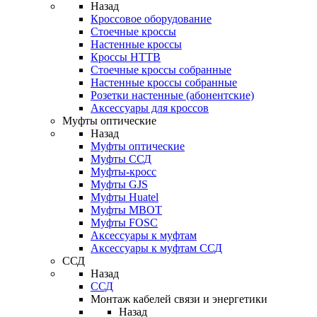
Назад
Кроссовое оборудование
Стоечные кроссы
Настенные кроссы
Кроссы HTTB
Стоечные кроссы собранные
Настенные кроссы собранные
Розетки настенные (абонентские)
Аксессуары для кроссов
Муфты оптические
Назад
Муфты оптические
Муфты ССД
Муфты-кросс
Муфты GJS
Муфты Huatel
Муфты МВОТ
Муфты FOSC
Аксессуары к муфтам
Аксессуары к муфтам ССД
ССД
Назад
ССД
Монтаж кабелей связи и энергетики
Назад