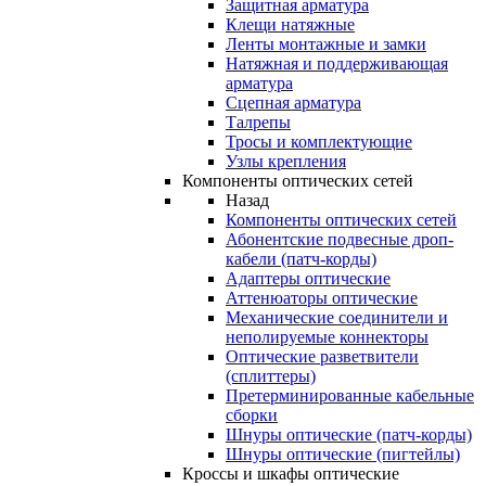
Защитная арматура
Клещи натяжные
Ленты монтажные и замки
Натяжная и поддерживающая
арматура
Сцепная арматура
Талрепы
Тросы и комплектующие
Узлы крепления
Компоненты оптических сетей
Назад
Компоненты оптических сетей
Абонентские подвесные дроп-
кабели (патч-корды)
Адаптеры оптические
Аттенюаторы оптические
Механические соединители и
неполируемые коннекторы
Оптические разветвители
(сплиттеры)
Претерминированные кабельные
сборки
Шнуры оптические (патч-корды)
Шнуры оптические (пигтейлы)
Кроссы и шкафы оптические