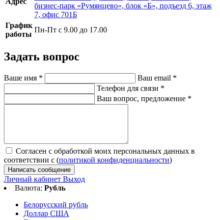
Адрес
бизнес-парк «Румянцево», блок «Б», подъезд 6, этаж
7, офис 701Б
График
Пн-Пт с 9.00 до 17.00
работы
Задать вопрос
Ваше имя
*
Ваш email
*
Телефон для связи
*
Ваш вопрос, предложение
*
Согласен с обработкой моих персональных данных в
соответствии с (
политикой конфиденциальности
)
Написать сообщение
Личный кабинет
Выход
Валюта:
Рубль
Белорусский рубль
Доллар США