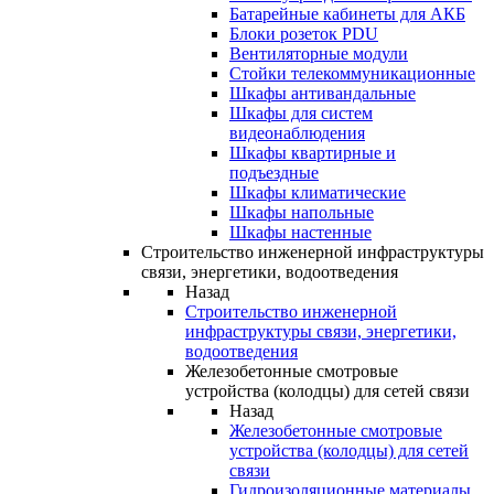
Батарейные кабинеты для АКБ
Блоки розеток PDU
Вентиляторные модули
Стойки телекоммуникационные
Шкафы антивандальные
Шкафы для систем
видеонаблюдения
Шкафы квартирные и
подъездные
Шкафы климатические
Шкафы напольные
Шкафы настенные
Строительство инженерной инфраструктуры
связи, энергетики, водоотведения
Назад
Строительство инженерной
инфраструктуры связи, энергетики,
водоотведения
Железобетонные смотровые
устройства (колодцы) для сетей связи
Назад
Железобетонные смотровые
устройства (колодцы) для сетей
связи
Гидроизоляционные материалы