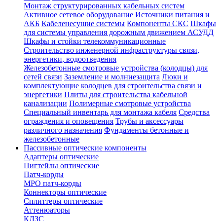
Монтаж структурированных кабельных систем
Активное сетевое оборудование
Источники питания и
АКБ
Кабеленесущие системы
Компоненты СКС
Шкафы
для системы управления дорожным движением АСУДД
Шкафы и стойки телекоммуникационные
Строительство инженерной инфраструктуры связи,
энергетики, водоотведения
Железобетонные смотровые устройства (колодцы) для
сетей связи
Заземление и молниезащита
Люки и
комплектующие колодцев для строительства связи и
энергетики
Плиты для строительства кабельной
канализации
Полимерные смотровые устройства
Специальный инвентарь для монтажа кабеля
Средства
ограждения и оповещения
Трубы и аксессуары
различного назначения
Фундаменты бетонные и
железобетонные
Пассивные оптические компоненты
Адаптеры оптические
Пигтейлы оптические
Патч-корды
MPO патч-корды
Коннекторы оптические
Сплиттеры оптические
Аттенюаторы
КДЗС