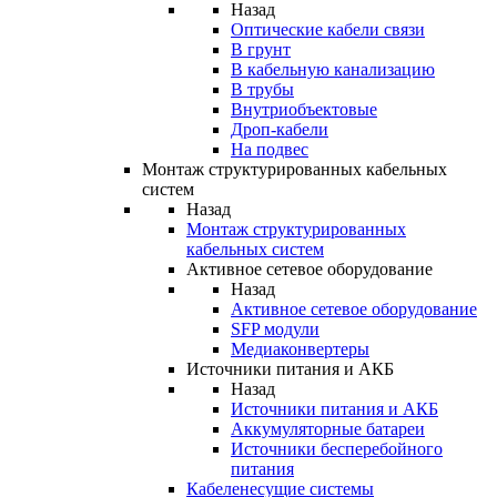
Назад
Оптические кабели связи
В грунт
В кабельную канализацию
В трубы
Внутриобъектовые
Дроп-кабели
На подвес
Монтаж структурированных кабельных
систем
Назад
Монтаж структурированных
кабельных систем
Активное сетевое оборудование
Назад
Активное сетевое оборудование
SFP модули
Медиаконвертеры
Источники питания и АКБ
Назад
Источники питания и АКБ
Аккумуляторные батареи
Источники бесперебойного
питания
Кабеленесущие системы