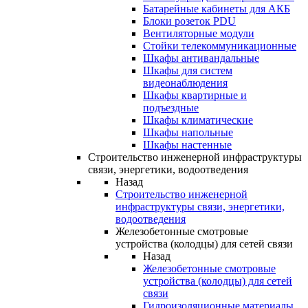
Батарейные кабинеты для АКБ
Блоки розеток PDU
Вентиляторные модули
Стойки телекоммуникационные
Шкафы антивандальные
Шкафы для систем
видеонаблюдения
Шкафы квартирные и
подъездные
Шкафы климатические
Шкафы напольные
Шкафы настенные
Строительство инженерной инфраструктуры
связи, энергетики, водоотведения
Назад
Строительство инженерной
инфраструктуры связи, энергетики,
водоотведения
Железобетонные смотровые
устройства (колодцы) для сетей связи
Назад
Железобетонные смотровые
устройства (колодцы) для сетей
связи
Гидроизоляционные материалы