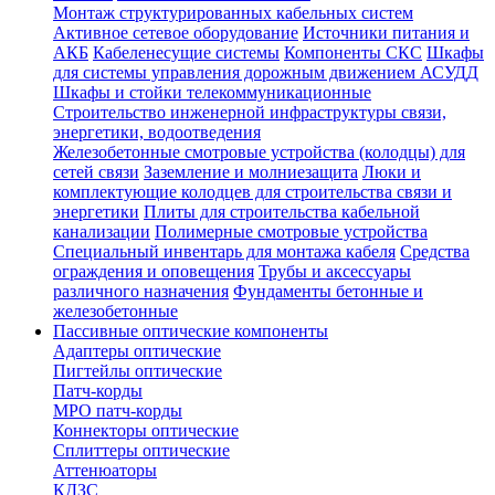
Монтаж структурированных кабельных систем
Активное сетевое оборудование
Источники питания и
АКБ
Кабеленесущие системы
Компоненты СКС
Шкафы
для системы управления дорожным движением АСУДД
Шкафы и стойки телекоммуникационные
Строительство инженерной инфраструктуры связи,
энергетики, водоотведения
Железобетонные смотровые устройства (колодцы) для
сетей связи
Заземление и молниезащита
Люки и
комплектующие колодцев для строительства связи и
энергетики
Плиты для строительства кабельной
канализации
Полимерные смотровые устройства
Специальный инвентарь для монтажа кабеля
Средства
ограждения и оповещения
Трубы и аксессуары
различного назначения
Фундаменты бетонные и
железобетонные
Пассивные оптические компоненты
Адаптеры оптические
Пигтейлы оптические
Патч-корды
MPO патч-корды
Коннекторы оптические
Сплиттеры оптические
Аттенюаторы
КДЗС