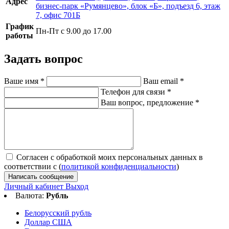
Адрес
бизнес-парк «Румянцево», блок «Б», подъезд 6, этаж
7, офис 701Б
График
Пн-Пт с 9.00 до 17.00
работы
Задать вопрос
Ваше имя
*
Ваш email
*
Телефон для связи
*
Ваш вопрос, предложение
*
Согласен с обработкой моих персональных данных в
соответствии с (
политикой конфиденциальности
)
Написать сообщение
Личный кабинет
Выход
Валюта:
Рубль
Белорусский рубль
Доллар США