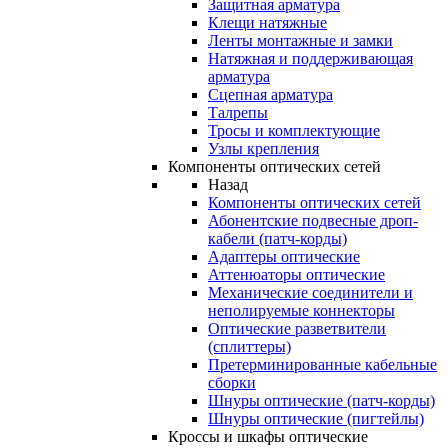
Защитная арматура
Клещи натяжные
Ленты монтажные и замки
Натяжная и поддерживающая
арматура
Сцепная арматура
Талрепы
Тросы и комплектующие
Узлы крепления
Компоненты оптических сетей
Назад
Компоненты оптических сетей
Абонентские подвесные дроп-
кабели (патч-корды)
Адаптеры оптические
Аттенюаторы оптические
Механические соединители и
неполируемые коннекторы
Оптические разветвители
(сплиттеры)
Претерминированные кабельные
сборки
Шнуры оптические (патч-корды)
Шнуры оптические (пигтейлы)
Кроссы и шкафы оптические