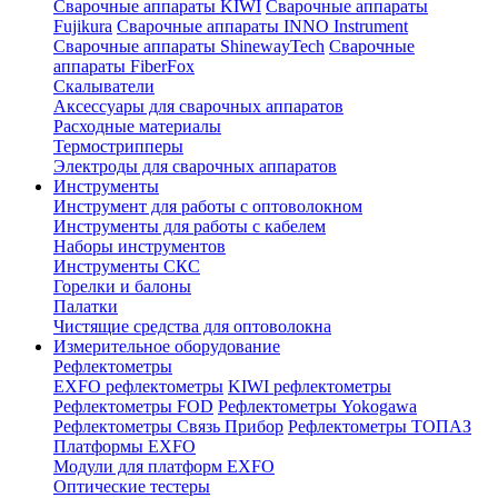
Сварочные аппараты KIWI
Сварочные аппараты
Fujikura
Сварочные аппараты INNO Instrument
Сварочные аппараты ShinewayTech
Cварочные
аппараты FiberFox
Скалыватели
Аксессуары для сварочных аппаратов
Расходные материалы
Термострипперы
Электроды для сварочных аппаратов
Инструменты
Инструмент для работы с оптоволокном
Инструменты для работы с кабелем
Наборы инструментов
Инструменты СКС
Горелки и балоны
Палатки
Чистящие средства для оптоволокна
Измерительное оборудование
Рефлектометры
EXFO рефлектометры
KIWI рефлектометры
Рефлектометры FOD
Рефлектометры Yokogawa
Рефлектометры Связь Прибор
Рефлектометры ТОПАЗ
Платформы EXFO
Модули для платформ EXFO
Оптические тестеры