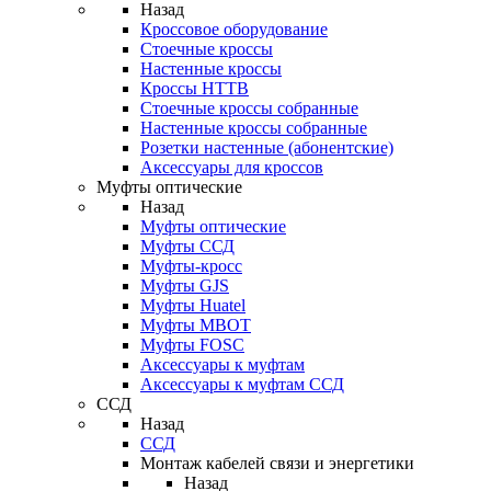
Назад
Кроссовое оборудование
Стоечные кроссы
Настенные кроссы
Кроссы HTTB
Стоечные кроссы собранные
Настенные кроссы собранные
Розетки настенные (абонентские)
Аксессуары для кроссов
Муфты оптические
Назад
Муфты оптические
Муфты ССД
Муфты-кросс
Муфты GJS
Муфты Huatel
Муфты МВОТ
Муфты FOSC
Аксессуары к муфтам
Аксессуары к муфтам ССД
ССД
Назад
ССД
Монтаж кабелей связи и энергетики
Назад