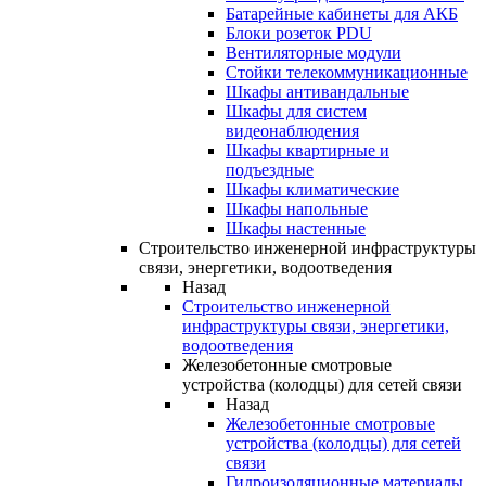
Батарейные кабинеты для АКБ
Блоки розеток PDU
Вентиляторные модули
Стойки телекоммуникационные
Шкафы антивандальные
Шкафы для систем
видеонаблюдения
Шкафы квартирные и
подъездные
Шкафы климатические
Шкафы напольные
Шкафы настенные
Строительство инженерной инфраструктуры
связи, энергетики, водоотведения
Назад
Строительство инженерной
инфраструктуры связи, энергетики,
водоотведения
Железобетонные смотровые
устройства (колодцы) для сетей связи
Назад
Железобетонные смотровые
устройства (колодцы) для сетей
связи
Гидроизоляционные материалы