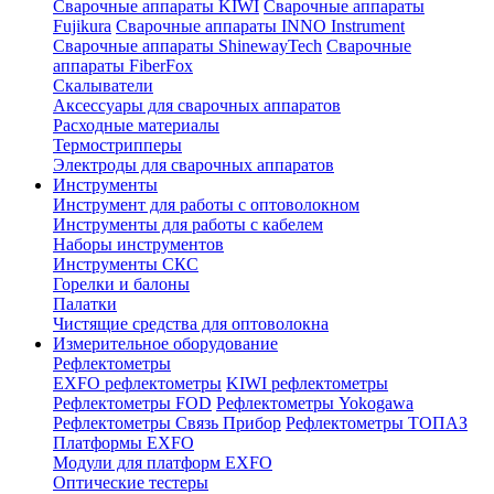
Сварочные аппараты KIWI
Сварочные аппараты
Fujikura
Сварочные аппараты INNO Instrument
Сварочные аппараты ShinewayTech
Cварочные
аппараты FiberFox
Скалыватели
Аксессуары для сварочных аппаратов
Расходные материалы
Термострипперы
Электроды для сварочных аппаратов
Инструменты
Инструмент для работы с оптоволокном
Инструменты для работы с кабелем
Наборы инструментов
Инструменты СКС
Горелки и балоны
Палатки
Чистящие средства для оптоволокна
Измерительное оборудование
Рефлектометры
EXFO рефлектометры
KIWI рефлектометры
Рефлектометры FOD
Рефлектометры Yokogawa
Рефлектометры Связь Прибор
Рефлектометры ТОПАЗ
Платформы EXFO
Модули для платформ EXFO
Оптические тестеры