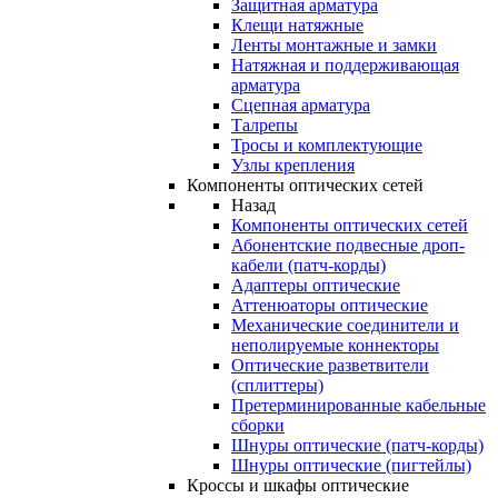
Защитная арматура
Клещи натяжные
Ленты монтажные и замки
Натяжная и поддерживающая
арматура
Сцепная арматура
Талрепы
Тросы и комплектующие
Узлы крепления
Компоненты оптических сетей
Назад
Компоненты оптических сетей
Абонентские подвесные дроп-
кабели (патч-корды)
Адаптеры оптические
Аттенюаторы оптические
Механические соединители и
неполируемые коннекторы
Оптические разветвители
(сплиттеры)
Претерминированные кабельные
сборки
Шнуры оптические (патч-корды)
Шнуры оптические (пигтейлы)
Кроссы и шкафы оптические