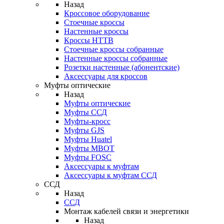
Назад
Кроссовое оборудование
Стоечные кроссы
Настенные кроссы
Кроссы HTTB
Стоечные кроссы собранные
Настенные кроссы собранные
Розетки настенные (абонентские)
Аксессуары для кроссов
Муфты оптические
Назад
Муфты оптические
Муфты ССД
Муфты-кросс
Муфты GJS
Муфты Huatel
Муфты МВОТ
Муфты FOSC
Аксессуары к муфтам
Аксессуары к муфтам ССД
ССД
Назад
ССД
Монтаж кабелей связи и энергетики
Назад