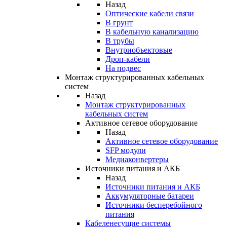
Назад
Оптические кабели связи
В грунт
В кабельную канализацию
В трубы
Внутриобъектовые
Дроп-кабели
На подвес
Монтаж структурированных кабельных
систем
Назад
Монтаж структурированных
кабельных систем
Активное сетевое оборудование
Назад
Активное сетевое оборудование
SFP модули
Медиаконвертеры
Источники питания и АКБ
Назад
Источники питания и АКБ
Аккумуляторные батареи
Источники бесперебойного
питания
Кабеленесущие системы