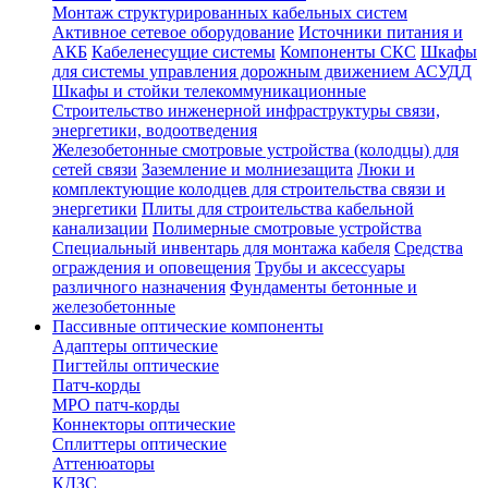
Монтаж структурированных кабельных систем
Активное сетевое оборудование
Источники питания и
АКБ
Кабеленесущие системы
Компоненты СКС
Шкафы
для системы управления дорожным движением АСУДД
Шкафы и стойки телекоммуникационные
Строительство инженерной инфраструктуры связи,
энергетики, водоотведения
Железобетонные смотровые устройства (колодцы) для
сетей связи
Заземление и молниезащита
Люки и
комплектующие колодцев для строительства связи и
энергетики
Плиты для строительства кабельной
канализации
Полимерные смотровые устройства
Специальный инвентарь для монтажа кабеля
Средства
ограждения и оповещения
Трубы и аксессуары
различного назначения
Фундаменты бетонные и
железобетонные
Пассивные оптические компоненты
Адаптеры оптические
Пигтейлы оптические
Патч-корды
MPO патч-корды
Коннекторы оптические
Сплиттеры оптические
Аттенюаторы
КДЗС