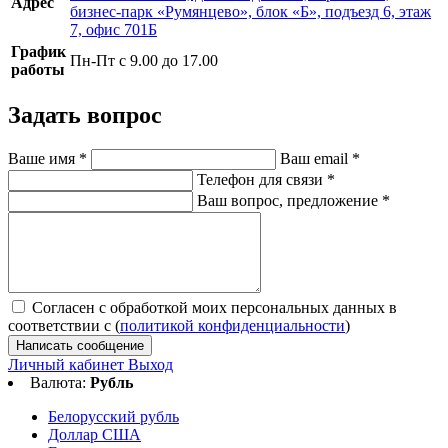
Адрес
бизнес-парк «Румянцево», блок «Б», подъезд 6, этаж
7, офис 701Б
График
Пн-Пт с 9.00 до 17.00
работы
Задать вопрос
Ваше имя
*
Ваш email
*
Телефон для связи
*
Ваш вопрос, предложение
*
Согласен с обработкой моих персональных данных в
соответствии с (
политикой конфиденциальности
)
Написать сообщение
Личный кабинет
Выход
Валюта:
Рубль
Белорусский рубль
Доллар США