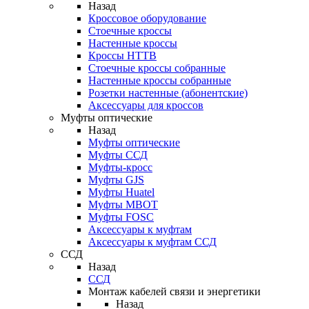
Назад
Кроссовое оборудование
Стоечные кроссы
Настенные кроссы
Кроссы HTTB
Стоечные кроссы собранные
Настенные кроссы собранные
Розетки настенные (абонентские)
Аксессуары для кроссов
Муфты оптические
Назад
Муфты оптические
Муфты ССД
Муфты-кросс
Муфты GJS
Муфты Huatel
Муфты МВОТ
Муфты FOSC
Аксессуары к муфтам
Аксессуары к муфтам ССД
ССД
Назад
ССД
Монтаж кабелей связи и энергетики
Назад