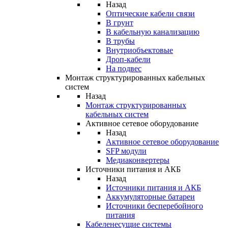
Назад
Оптические кабели связи
В грунт
В кабельную канализацию
В трубы
Внутриобъектовые
Дроп-кабели
На подвес
Монтаж структурированных кабельных
систем
Назад
Монтаж структурированных
кабельных систем
Активное сетевое оборудование
Назад
Активное сетевое оборудование
SFP модули
Медиаконвертеры
Источники питания и АКБ
Назад
Источники питания и АКБ
Аккумуляторные батареи
Источники бесперебойного
питания
Кабеленесущие системы