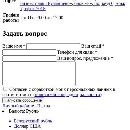
Адрес
бизнес-парк «Румянцево», блок «Б», подъезд 6, этаж
7, офис 701Б
График
Пн-Пт с 9.00 до 17.00
работы
Задать вопрос
Ваше имя
*
Ваш email
*
Телефон для связи
*
Ваш вопрос, предложение
*
Согласен с обработкой моих персональных данных в
соответствии с (
политикой конфиденциальности
)
Написать сообщение
Личный кабинет
Выход
Валюта:
Рубль
Белорусский рубль
Доллар США