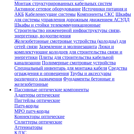
Монтаж структурированных кабельных систем
Активное сетевое оборудование
Источники питания и
АКБ
Кабеленесущие системы
Компоненты СКС
Шкафы
для системы управления дорожным движением АСУДД
Шкафы и стойки телекоммуникационные
Строительство инженерной инфраструктуры связи,
энергетики, водоотведения
Железобетонные смотровые устройства (колодцы) для
сетей связи
Заземление и молниезащита
Люки и
комплектующие колодцев для строительства связи и
энергетики
Плиты для строительства кабельной
канализации
Полимерные смотровые устройства
Специальный инвентарь для монтажа кабеля
Средства
ограждения и оповещения
Трубы и аксессуары
различного назначения
Фундаменты бетонные и
железобетонные
Пассивные оптические компоненты
Адаптеры оптические
Пигтейлы оптические
Патч-корды
MPO патч-корды
Коннекторы оптические
Сплиттеры оптические
Аттенюаторы
КДЗС