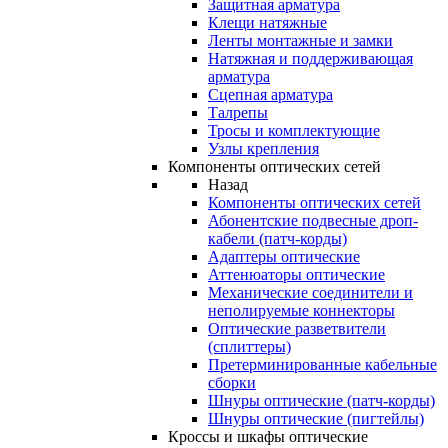
Защитная арматура
Клещи натяжные
Ленты монтажные и замки
Натяжная и поддерживающая
арматура
Сцепная арматура
Талрепы
Тросы и комплектующие
Узлы крепления
Компоненты оптических сетей
Назад
Компоненты оптических сетей
Абонентские подвесные дроп-
кабели (патч-корды)
Адаптеры оптические
Аттенюаторы оптические
Механические соединители и
неполируемые коннекторы
Оптические разветвители
(сплиттеры)
Претерминированные кабельные
сборки
Шнуры оптические (патч-корды)
Шнуры оптические (пигтейлы)
Кроссы и шкафы оптические