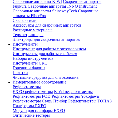
Сварочные аппараты KIWI
Сварочные аппараты
Fujikura
Сварочные аппараты INNO Instrument
Сварочные аппараты ShinewayTech
Cварочные
аппараты FiberFox
Скалыватели
Аксессуары для сварочных аппаратов
Расходные материалы
Термострипперы
Электроды для сварочных аппаратов
Инструменты
Инструмент для работы с оптоволокном
Инструменты для работы с кабелем
Наборы инструментов
Инструменты СКС
Горелки и балоны
Палатки
Чистящие средства для оптоволокна
Измерительное оборудование
Рефлектометры
EXFO рефлектометры
KIWI рефлектометры
Рефлектометры FOD
Рефлектометры Yokogawa
Рефлектометры Связь Прибор
Рефлектометры ТОПАЗ
Платформы EXFO
Модули для платформ EXFO
Оптические тестеры