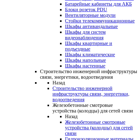
Батарейные кабинеты для АКБ
Блоки розеток PDU
Вентиляторные модули
Стойки телекоммуникационные
Шкафы антивандальные
Шкафы для систем
видеонаблюдения
Шкафы квартирные и
подъездные
Шкафы климатические
Шкафы напольные
Шкафы настенные
Строительство инженерной инфраструктуры
связи, энергетики, водоотведения
Назад
Строительство инженерной
инфраструктуры связи, энергетики,
водоотведения
Железобетонные смотровые
устройства (колодцы) для сетей связи
Назад
Железобетонные смотровые
устройства (колодцы) для сетей
связи
Гидроизоляционные материалы