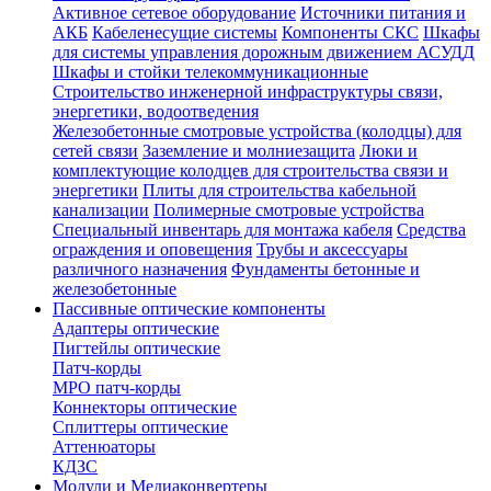
Активное сетевое оборудование
Источники питания и
АКБ
Кабеленесущие системы
Компоненты СКС
Шкафы
для системы управления дорожным движением АСУДД
Шкафы и стойки телекоммуникационные
Строительство инженерной инфраструктуры связи,
энергетики, водоотведения
Железобетонные смотровые устройства (колодцы) для
сетей связи
Заземление и молниезащита
Люки и
комплектующие колодцев для строительства связи и
энергетики
Плиты для строительства кабельной
канализации
Полимерные смотровые устройства
Специальный инвентарь для монтажа кабеля
Средства
ограждения и оповещения
Трубы и аксессуары
различного назначения
Фундаменты бетонные и
железобетонные
Пассивные оптические компоненты
Адаптеры оптические
Пигтейлы оптические
Патч-корды
MPO патч-корды
Коннекторы оптические
Сплиттеры оптические
Аттенюаторы
КДЗС
Модули и Медиаконвертеры