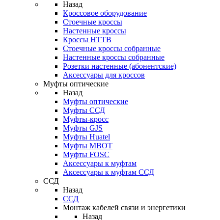
Назад
Кроссовое оборудование
Стоечные кроссы
Настенные кроссы
Кроссы HTTB
Стоечные кроссы собранные
Настенные кроссы собранные
Розетки настенные (абонентские)
Аксессуары для кроссов
Муфты оптические
Назад
Муфты оптические
Муфты ССД
Муфты-кросс
Муфты GJS
Муфты Huatel
Муфты МВОТ
Муфты FOSC
Аксессуары к муфтам
Аксессуары к муфтам ССД
ССД
Назад
ССД
Монтаж кабелей связи и энергетики
Назад