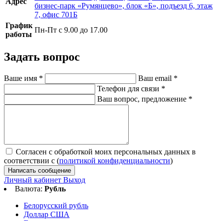
Адрес
бизнес-парк «Румянцево», блок «Б», подъезд 6, этаж
7, офис 701Б
График
Пн-Пт с 9.00 до 17.00
работы
Задать вопрос
Ваше имя
*
Ваш email
*
Телефон для связи
*
Ваш вопрос, предложение
*
Согласен с обработкой моих персональных данных в
соответствии с (
политикой конфиденциальности
)
Написать сообщение
Личный кабинет
Выход
Валюта:
Рубль
Белорусский рубль
Доллар США