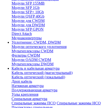
Модули SFP 155MB
Модули SFP 1Gb
Модули SFP+ 10Gb
Модули QSFP 40Gb
Модули для CWDM
Модули для DWDM
Модули SFP GPON
Direct Attach
Медиаконвертеры
Уплотнение: CWDM, DWDM
Модули оптического уплотнения
Мультиплексоры CWDM
Фильтры CWDM
Модули OADM CWDM
Мультиплексоры DWDM
Кабель и кабельная арматура
Кабель оптический (магистральный)
Кабель оптический (локальный)
Дроп кабель
Натяжная арматура
Поддерживающая арматура
Узлы крепления
Спиральная арматура
Спиральные зажимы ПСО
Спиральные зажимы НСО
Протекторы спиральные