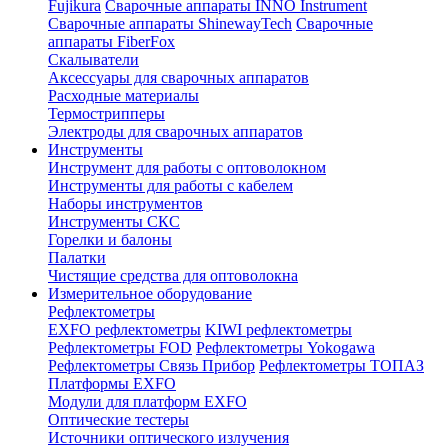
Fujikura
Сварочные аппараты INNO Instrument
Сварочные аппараты ShinewayTech
Cварочные
аппараты FiberFox
Скалыватели
Аксессуары для сварочных аппаратов
Расходные материалы
Термострипперы
Электроды для сварочных аппаратов
Инструменты
Инструмент для работы с оптоволокном
Инструменты для работы с кабелем
Наборы инструментов
Инструменты СКС
Горелки и балоны
Палатки
Чистящие средства для оптоволокна
Измерительное оборудование
Рефлектометры
EXFO рефлектометры
KIWI рефлектометры
Рефлектометры FOD
Рефлектометры Yokogawa
Рефлектометры Связь Прибор
Рефлектометры ТОПАЗ
Платформы EXFO
Модули для платформ EXFO
Оптические тестеры
Источники оптического излучения