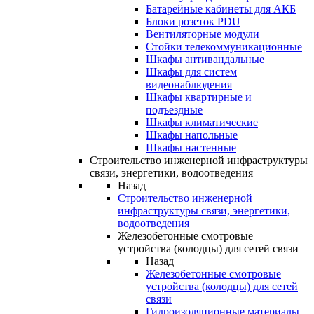
Батарейные кабинеты для АКБ
Блоки розеток PDU
Вентиляторные модули
Стойки телекоммуникационные
Шкафы антивандальные
Шкафы для систем
видеонаблюдения
Шкафы квартирные и
подъездные
Шкафы климатические
Шкафы напольные
Шкафы настенные
Строительство инженерной инфраструктуры
связи, энергетики, водоотведения
Назад
Строительство инженерной
инфраструктуры связи, энергетики,
водоотведения
Железобетонные смотровые
устройства (колодцы) для сетей связи
Назад
Железобетонные смотровые
устройства (колодцы) для сетей
связи
Гидроизоляционные материалы