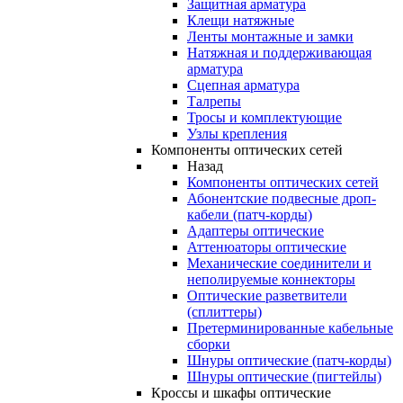
Защитная арматура
Клещи натяжные
Ленты монтажные и замки
Натяжная и поддерживающая
арматура
Сцепная арматура
Талрепы
Тросы и комплектующие
Узлы крепления
Компоненты оптических сетей
Назад
Компоненты оптических сетей
Абонентские подвесные дроп-
кабели (патч-корды)
Адаптеры оптические
Аттенюаторы оптические
Механические соединители и
неполируемые коннекторы
Оптические разветвители
(сплиттеры)
Претерминированные кабельные
сборки
Шнуры оптические (патч-корды)
Шнуры оптические (пигтейлы)
Кроссы и шкафы оптические