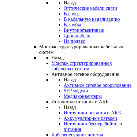
Назад
Оптические кабели связи
В грунт
В кабельную канализацию
В трубы
Внутриобъектовые
Дроп-кабели
На подвес
Монтаж структурированных кабельных
систем
Назад
Монтаж структурированных
кабельных систем
Активное сетевое оборудование
Назад
Активное сетевое оборудование
SFP модули
Медиаконвертеры
Источники питания и АКБ
Назад
Источники питания и АКБ
Аккумуляторные батареи
Источники бесперебойного
питания
Кабеленесущие системы